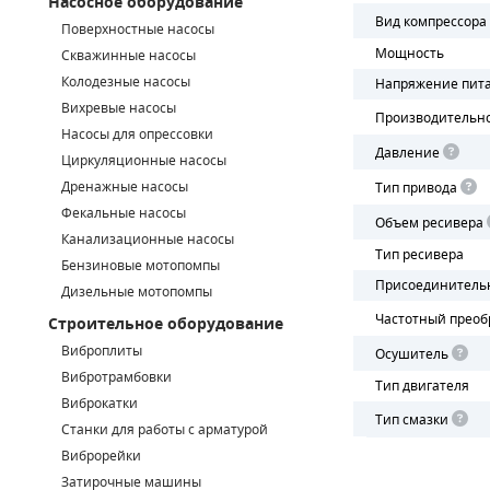
Насосное оборудование
Вид компрессора
Поверхностные насосы
СМЕННЫЕ ЭЛЕМЕНТЫ МАГИСТРАЛЬНЫХ ФИЛЬТРОВ
Мощность
Скважинные насосы
Колодезные насосы
Напряжение пит
ДЛЯ АДСОРБЦИОННЫХ ОСУШИТЕЛЕЙ
Вихревые насосы
Производительн
ЭЛЕКТРОДВИГАТЕЛИ
Насосы для опрессовки
Давление
Циркуляционные насосы
БЕНЗИНОВЫЕ ДВИГАТЕЛИ
Дренажные насосы
Тип привода
Фекальные насосы
Объем ресивера
ДИЗЕЛЬНЫЕ ДВИГАТЕЛИ
Канализационные насосы
Тип ресивера
Бензиновые мотопомпы
ДЕТАЛИ ДВС
Присоединитель
Дизельные мотопомпы
Частотный преоб
Строительное оборудование
ФИЛЬТРЫ ТОПЛИВНЫЕ
Виброплиты
Осушитель
МОТОРНОЕ МАСЛО
Вибротрамбовки
Тип двигателя
Виброкатки
Тип смазки
РАДИАТОРЫ
Станки для работы с арматурой
Виброрейки
ПОДШИПНИКИ
Затирочные машины