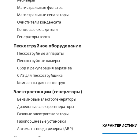
Ресиверы
Магистральные фильтры
САДОВАЯ ТЕХНИКА
КАНАЛИЗАЦИОННЫЕ НАСОСЫ
ТАЛИ И ТЕЛЬФЕРЫ
КОНТРОЛЛЕРЫ (БЛОКИ УПРАВЛЕНИЯ)
Магистральные сепараторы
Очистители конденсата
ЧИЛЛЕРЫ
БЕНЗИНОВЫЕ МОТОПОМПЫ
ОСВЕТИТЕЛЬНЫЕ МАЧТЫ
ПРЕДОХРАНИТЕЛЬНЫЕ КЛАПАНЫ
Концевые охладители
Генераторы азота
КОНТЕЙНЕРЫ ДЛЯ ОБОРУДОВАНИЯ
ДИЗЕЛЬНЫЕ МОТОПОМПЫ
ЛЕНТОЧНОПИЛЬНЫЕ СТАНКИ
ВПУСКНЫЕ КЛАПАНЫ
Пескоструйное оборудование
ОБРАТНЫЕ КЛАПАНЫ
Пескоструйные аппараты
Пескоструйные камеры
КЛАПАНЫ МИНИМАЛЬНОГО ДАВЛЕНИЯ
Сбор и рекуперация абразива
СИЗ для пескоструйщика
РЕЛЕ ДАВЛЕНИЯ ДЛЯ ДЛЯ КОМПРЕССОРОВ
Комплекты для пескоструя
Электростанции (генераторы)
ДАТЧИКИ
Бензиновые электрогенераторы
Chicago Pneumatic
Дизельные электрогенераторы
РУКАВА ВЫСОКОГО ДАВЛЕНИЯ (РВД)
Газовые электрогенераторы
ЗАПЧАСТИ ДЛЯ ВИНТОВЫХ КОМПРЕССОРОВ
Газопоршневые установки
ХАРАКТЕРИСТИК
Автоматы ввода резерва (АВР)
КОНДЕНСАТООТВОДЧИКИ