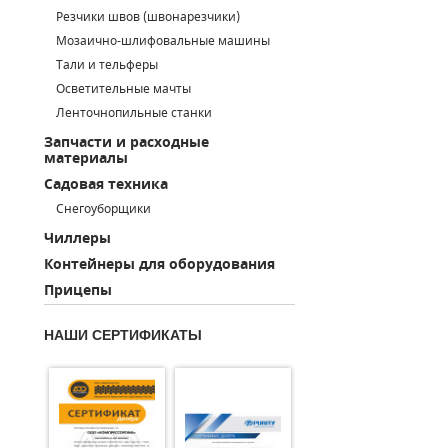
Резчики швов (швонарезчики)
ПОРШНЕВЫЕ БЛОКИ
Мозаично-шлифовальные машины
Тали и тельферы
ДЕТАЛИ ПОРШНЕВЫХ КОМПРЕССОРОВ
Осветительные мачты
Ленточнопильные станки
ДЕТАЛИ СПИРАЛЬНЫХ КОМПРЕССОРОВ
Запчасти и расходные
материалы
ДЕТАЛИ НАСОСНОЙ ЧАСТИ
Садовая техника
ДЕТАЛИ ПОГРУЖНЫХ НАСОСОВ
Снегоуборщики
Чиллеры
ШЛАНГИ ДЛЯ МОТОПОМП
Контейнеры для оборудования
Прицепы
ДЛЯ ВАКУУМНЫХ НАСОСОВ
НАШИ СЕРТИФИКАТЫ