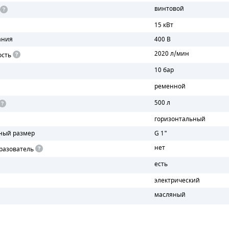
винтовой
15 кВт
ания
400 В
2020 л/мин
ость
10 бар
ременной
500 л
горизонтальный
ный размер
G 1"
нет
разователь
есть
электрический
масляный