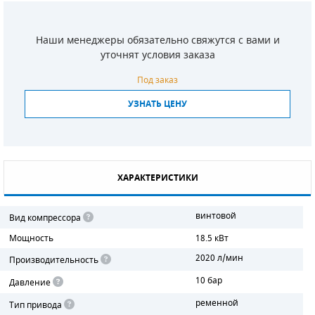
СМЕННЫЕ ЭЛЕМЕНТЫ МАГИСТРАЛЬНЫХ
ФИЛЬТРОВ
Наши менеджеры обязательно свяжутся с вами и
уточнят условия заказа
ДЛЯ АДСОРБЦИОННЫХ ОСУШИТЕЛЕЙ
Под заказ
ЭЛЕКТРОДВИГАТЕЛИ
УЗНАТЬ ЦЕНУ
БЕНЗИНОВЫЕ ДВИГАТЕЛИ
ДИЗЕЛЬНЫЕ ДВИГАТЕЛИ
ХАРАКТЕРИСТИКИ
ДЕТАЛИ ДВС
винтовой
Вид компрессора
ФИЛЬТРЫ ТОПЛИВНЫЕ
Мощность
18.5 кВт
МОТОРНОЕ МАСЛО
2020 л/мин
Производительность
10 бар
РАДИАТОРЫ
Давление
ременной
Тип привода
ПОДШИПНИКИ