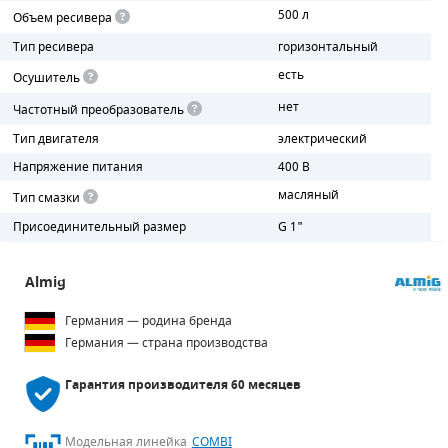
500 л
Объем ресивера
ПОРШНЕВЫЕ БЛОКИ
Тип ресивера
горизонтальный
есть
Осушитель
ДЕТАЛИ ПОРШНЕВЫХ КОМПРЕССОРОВ
нет
Частотный преобразователь
ДЕТАЛИ СПИРАЛЬНЫХ КОМПРЕССОРОВ
Тип двигателя
электрический
Напряжение питания
400 В
ДЕТАЛИ НАСОСНОЙ ЧАСТИ
масляный
Тип смазки
ДЕТАЛИ ПОГРУЖНЫХ НАСОСОВ
Присоединительный размер
G 1"
ШЛАНГИ ДЛЯ МОТОПОМП
Almig
ДЛЯ ВАКУУМНЫХ НАСОСОВ
Германия — родина бренда
Германия — страна производства
Гарантия производителя
60 месяцев
Модельная линейка
COMBI