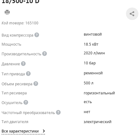
18/500-10 D
САДОВАЯ ТЕХНИКА
КАНАЛИЗАЦИОННЫЕ НАСОСЫ
ТАЛИ И ТЕЛЬФЕРЫ
КОНТРОЛЛЕРЫ (БЛОКИ УПРАВЛЕНИЯ)
Код товара:
165100
ЧИЛЛЕРЫ
БЕНЗИНОВЫЕ МОТОПОМПЫ
ОСВЕТИТЕЛЬНЫЕ МАЧТЫ
ПРЕДОХРАНИТЕЛЬНЫЕ КЛАПАНЫ
винтовой
Вид компрессора
КОНТЕЙНЕРЫ ДЛЯ ОБОРУДОВАНИЯ
ДИЗЕЛЬНЫЕ МОТОПОМПЫ
ЛЕНТОЧНОПИЛЬНЫЕ СТАНКИ
ВПУСКНЫЕ КЛАПАНЫ
Мощность
18.5 кВт
2020 л/мин
Производительность
ОБРАТНЫЕ КЛАПАНЫ
10 бар
Давление
КЛАПАНЫ МИНИМАЛЬНОГО ДАВЛЕНИЯ
ременной
Тип привода
РЕЛЕ ДАВЛЕНИЯ ДЛЯ ДЛЯ КОМПРЕССОРОВ
500 л
Объем ресивера
Тип ресивера
горизонтальный
ДАТЧИКИ
есть
Осушитель
РУКАВА ВЫСОКОГО ДАВЛЕНИЯ (РВД)
нет
Частотный преобразователь
Тип двигателя
электрический
ЗАПЧАСТИ ДЛЯ ВИНТОВЫХ КОМПРЕССОРОВ
Все характеристики
КОНДЕНСАТООТВОДЧИКИ