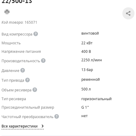
22/500-13
САДОВАЯ ТЕХНИКА
КАНАЛИЗАЦИОННЫЕ НАСОСЫ
ТАЛИ И ТЕЛЬФЕРЫ
КОНТРОЛЛЕРЫ (БЛОКИ УПРАВЛЕНИЯ)
Код товара:
165071
ЧИЛЛЕРЫ
БЕНЗИНОВЫЕ МОТОПОМПЫ
ОСВЕТИТЕЛЬНЫЕ МАЧТЫ
ПРЕДОХРАНИТЕЛЬНЫЕ КЛАПАНЫ
винтовой
Вид компрессора
КОНТЕЙНЕРЫ ДЛЯ ОБОРУДОВАНИЯ
ДИЗЕЛЬНЫЕ МОТОПОМПЫ
ЛЕНТОЧНОПИЛЬНЫЕ СТАНКИ
ВПУСКНЫЕ КЛАПАНЫ
Мощность
22 кВт
Напряжение питания
400 В
ОБРАТНЫЕ КЛАПАНЫ
2250 л/мин
Производительность
КЛАПАНЫ МИНИМАЛЬНОГО ДАВЛЕНИЯ
13 бар
Давление
РЕЛЕ ДАВЛЕНИЯ ДЛЯ ДЛЯ КОМПРЕССОРОВ
ременной
Тип привода
500 л
Объем ресивера
ДАТЧИКИ
Тип ресивера
горизонтальный
РУКАВА ВЫСОКОГО ДАВЛЕНИЯ (РВД)
Присоединительный размер
G 1"
нет
Частотный преобразователь
ЗАПЧАСТИ ДЛЯ ВИНТОВЫХ КОМПРЕССОРОВ
Все характеристики
КОНДЕНСАТООТВОДЧИКИ