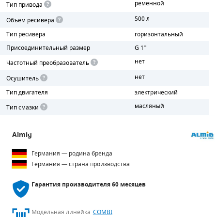
ременной
Тип привода
500 л
ПОРШНЕВЫЕ БЛОКИ
Объем ресивера
Тип ресивера
горизонтальный
ДЕТАЛИ ПОРШНЕВЫХ КОМПРЕССОРОВ
Присоединительный размер
G 1"
нет
ДЕТАЛИ СПИРАЛЬНЫХ КОМПРЕССОРОВ
Частотный преобразователь
нет
Осушитель
ДЕТАЛИ НАСОСНОЙ ЧАСТИ
Тип двигателя
электрический
ДЕТАЛИ ПОГРУЖНЫХ НАСОСОВ
масляный
Тип смазки
ШЛАНГИ ДЛЯ МОТОПОМП
Almig
ДЛЯ ВАКУУМНЫХ НАСОСОВ
Германия — родина бренда
Германия — страна производства
Гарантия производителя
60 месяцев
Модельная линейка
COMBI