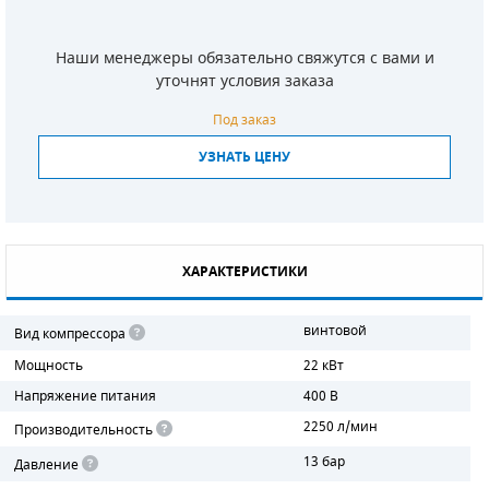
СМЕННЫЕ ЭЛЕМЕНТЫ МАГИСТРАЛЬНЫХ
ФИЛЬТРОВ
Наши менеджеры обязательно свяжутся с вами и
уточнят условия заказа
ДЛЯ АДСОРБЦИОННЫХ ОСУШИТЕЛЕЙ
Под заказ
ЭЛЕКТРОДВИГАТЕЛИ
УЗНАТЬ ЦЕНУ
БЕНЗИНОВЫЕ ДВИГАТЕЛИ
ДИЗЕЛЬНЫЕ ДВИГАТЕЛИ
ХАРАКТЕРИСТИКИ
ДЕТАЛИ ДВС
винтовой
Вид компрессора
ФИЛЬТРЫ ТОПЛИВНЫЕ
Мощность
22 кВт
МОТОРНОЕ МАСЛО
Напряжение питания
400 В
2250 л/мин
Производительность
РАДИАТОРЫ
13 бар
Давление
ПОДШИПНИКИ