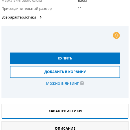
Марка винтового блока
Baosi
Присоединительный размер
1"
СМЕННЫЕ ЭЛЕМЕНТЫ МАГИСТРАЛЬНЫХ
ФИЛЬТРОВ
Все характеристики
ДЛЯ АДСОРБЦИОННЫХ ОСУШИТЕЛЕЙ
ЭЛЕКТРОДВИГАТЕЛИ
БЕНЗИНОВЫЕ ДВИГАТЕЛИ
КУПИТЬ
ДИЗЕЛЬНЫЕ ДВИГАТЕЛИ
ДОБАВИТЬ В КОРЗИНУ
ДЕТАЛИ ДВС
Можно в лизинг
ФИЛЬТРЫ ТОПЛИВНЫЕ
МОТОРНОЕ МАСЛО
ХАРАКТЕРИСТИКИ
РАДИАТОРЫ
ОПИСАНИЕ
ПОДШИПНИКИ