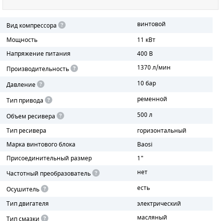
ПОРШНЕВЫЕ БЛОКИ
винтовой
Вид компрессора
Мощность
11 кВт
ДЕТАЛИ ПОРШНЕВЫХ КОМПРЕССОРОВ
Напряжение питания
400 В
ДЕТАЛИ СПИРАЛЬНЫХ КОМПРЕССОРОВ
1370 л/мин
Производительность
10 бар
ДЕТАЛИ НАСОСНОЙ ЧАСТИ
Давление
ременной
Тип привода
ДЕТАЛИ ПОГРУЖНЫХ НАСОСОВ
500 л
Объем ресивера
ШЛАНГИ ДЛЯ МОТОПОМП
Тип ресивера
горизонтальный
Марка винтового блока
Baosi
ДЛЯ ВАКУУМНЫХ НАСОСОВ
Присоединительный размер
1"
нет
Частотный преобразователь
есть
Осушитель
Тип двигателя
электрический
масляный
Тип смазки