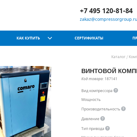
+7 495 120-81-84
zakaz@compressorgroup.r
КАК КУПИТЬ
СЕРТИФИКАТЫ
П
Каталог
Ком
ВИНТОВОЙ КОМПР
Chicago Pneumatic
Код товара:
187141
Вид компрессора
Мощность
Производительность
Давление
Тип привода