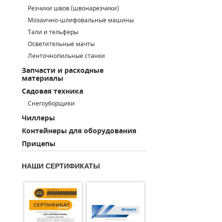
Резчики швов (швонарезчики)
ПОРШНЕВЫЕ БЛОКИ
Мозаично-шлифовальные машины
Тали и тельферы
ДЕТАЛИ ПОРШНЕВЫХ КОМПРЕССОРОВ
Осветительные мачты
Ленточнопильные станки
ДЕТАЛИ СПИРАЛЬНЫХ КОМПРЕССОРОВ
Запчасти и расходные
материалы
ДЕТАЛИ НАСОСНОЙ ЧАСТИ
Садовая техника
ДЕТАЛИ ПОГРУЖНЫХ НАСОСОВ
Снегоуборщики
Чиллеры
ШЛАНГИ ДЛЯ МОТОПОМП
Контейнеры для оборудования
Прицепы
ДЛЯ ВАКУУМНЫХ НАСОСОВ
НАШИ СЕРТИФИКАТЫ