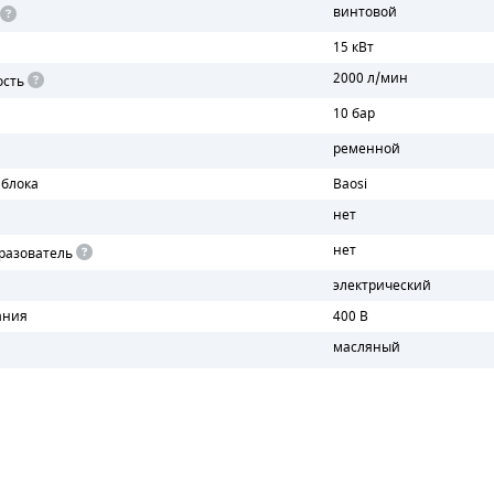
винтовой
15 кВт
2000 л/мин
ость
10 бар
ременной
 блока
Baosi
нет
нет
разователь
электрический
ания
400 В
масляный