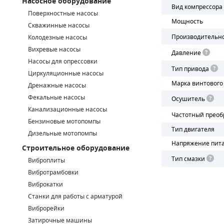
Насосное оборудование
Вид компрессора
Поверхностные насосы
СМЕННЫЕ ЭЛЕМЕНТЫ МАГИСТРАЛЬНЫХ ФИЛЬТРОВ
Мощность
Скважинные насосы
Производительн
Колодезные насосы
ДЛЯ АДСОРБЦИОННЫХ ОСУШИТЕЛЕЙ
Вихревые насосы
Давление
ЭЛЕКТРОДВИГАТЕЛИ
Насосы для опрессовки
Тип привода
Циркуляционные насосы
БЕНЗИНОВЫЕ ДВИГАТЕЛИ
Марка винтового
Дренажные насосы
Фекальные насосы
Осушитель
ДИЗЕЛЬНЫЕ ДВИГАТЕЛИ
Канализационные насосы
Частотный преоб
Бензиновые мотопомпы
ДЕТАЛИ ДВС
Тип двигателя
Дизельные мотопомпы
Напряжение пит
Строительное оборудование
ФИЛЬТРЫ ТОПЛИВНЫЕ
Тип смазки
Виброплиты
МОТОРНОЕ МАСЛО
Вибротрамбовки
Виброкатки
РАДИАТОРЫ
Станки для работы с арматурой
Виброрейки
ПОДШИПНИКИ
Затирочные машины