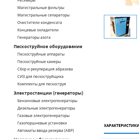
Ресиверы
Магистральные фильтры
САДОВАЯ ТЕХНИКА
КАНАЛИЗАЦИОННЫЕ НАСОСЫ
ТАЛИ И ТЕЛЬФЕРЫ
КОНТРОЛЛЕРЫ (БЛОКИ УПРАВЛЕНИЯ)
Магистральные сепараторы
Очистители конденсата
ЧИЛЛЕРЫ
БЕНЗИНОВЫЕ МОТОПОМПЫ
ОСВЕТИТЕЛЬНЫЕ МАЧТЫ
ПРЕДОХРАНИТЕЛЬНЫЕ КЛАПАНЫ
Концевые охладители
Генераторы азота
КОНТЕЙНЕРЫ ДЛЯ ОБОРУДОВАНИЯ
ДИЗЕЛЬНЫЕ МОТОПОМПЫ
ЛЕНТОЧНОПИЛЬНЫЕ СТАНКИ
ВПУСКНЫЕ КЛАПАНЫ
Пескоструйное оборудование
ОБРАТНЫЕ КЛАПАНЫ
Пескоструйные аппараты
Пескоструйные камеры
КЛАПАНЫ МИНИМАЛЬНОГО ДАВЛЕНИЯ
Сбор и рекуперация абразива
СИЗ для пескоструйщика
РЕЛЕ ДАВЛЕНИЯ ДЛЯ ДЛЯ КОМПРЕССОРОВ
Комплекты для пескоструя
Электростанции (генераторы)
ДАТЧИКИ
Бензиновые электрогенераторы
Chicago Pneumatic
Дизельные электрогенераторы
РУКАВА ВЫСОКОГО ДАВЛЕНИЯ (РВД)
Газовые электрогенераторы
ЗАПЧАСТИ ДЛЯ ВИНТОВЫХ КОМПРЕССОРОВ
Газопоршневые установки
ХАРАКТЕРИСТИК
Автоматы ввода резерва (АВР)
КОНДЕНСАТООТВОДЧИКИ