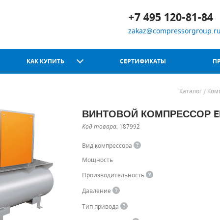
+7 495 120-81-84
zakaz@compressorgroup.r
КАК КУПИТЬ
СЕРТИФИКАТЫ
П
Каталог
Ком
ВИНТОВОЙ КОМПРЕССОР EKO
Chicago Pneumatic
Код товара:
187992
Вид компрессора
Мощность
Производительность
Давление
Тип привода