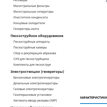
Ресиверы
Магистральные фильтры
САДОВАЯ ТЕХНИКА
КАНАЛИЗАЦИОННЫЕ НАСОСЫ
ТАЛИ И ТЕЛЬФЕРЫ
КОНТРОЛЛЕРЫ (БЛОКИ УПРАВЛЕНИЯ)
Магистральные сепараторы
Очистители конденсата
ЧИЛЛЕРЫ
БЕНЗИНОВЫЕ МОТОПОМПЫ
ОСВЕТИТЕЛЬНЫЕ МАЧТЫ
ПРЕДОХРАНИТЕЛЬНЫЕ КЛАПАНЫ
Концевые охладители
Генераторы азота
КОНТЕЙНЕРЫ ДЛЯ ОБОРУДОВАНИЯ
ДИЗЕЛЬНЫЕ МОТОПОМПЫ
ЛЕНТОЧНОПИЛЬНЫЕ СТАНКИ
ВПУСКНЫЕ КЛАПАНЫ
Пескоструйное оборудование
ОБРАТНЫЕ КЛАПАНЫ
Пескоструйные аппараты
Пескоструйные камеры
КЛАПАНЫ МИНИМАЛЬНОГО ДАВЛЕНИЯ
Сбор и рекуперация абразива
СИЗ для пескоструйщика
РЕЛЕ ДАВЛЕНИЯ ДЛЯ ДЛЯ КОМПРЕССОРОВ
Комплекты для пескоструя
Электростанции (генераторы)
ДАТЧИКИ
Бензиновые электрогенераторы
Chicago Pneumatic
Дизельные электрогенераторы
РУКАВА ВЫСОКОГО ДАВЛЕНИЯ (РВД)
Газовые электрогенераторы
ЗАПЧАСТИ ДЛЯ ВИНТОВЫХ КОМПРЕССОРОВ
Газопоршневые установки
ХАРАКТЕРИСТИК
Автоматы ввода резерва (АВР)
КОНДЕНСАТООТВОДЧИКИ