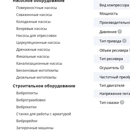
Насосное оборудование
Вид компрессора
Поверхностные насосы
СМЕННЫЕ ЭЛЕМЕНТЫ МАГИСТРАЛЬНЫХ ФИЛЬТРОВ
Мощность
Скважинные насосы
Колодезные насосы
ДЛЯ АДСОРБЦИОННЫХ ОСУШИТЕЛЕЙ
Производительн
Вихревые насосы
Давление
ЭЛЕКТРОДВИГАТЕЛИ
Насосы для опрессовки
Тип привода
Циркуляционные насосы
БЕНЗИНОВЫЕ ДВИГАТЕЛИ
Дренажные насосы
Объем ресивера
Фекальные насосы
Тип ресивера
ДИЗЕЛЬНЫЕ ДВИГАТЕЛИ
Канализационные насосы
Осушитель
Бензиновые мотопомпы
ДЕТАЛИ ДВС
Частотный преоб
Дизельные мотопомпы
Строительное оборудование
Тип двигателя
ФИЛЬТРЫ ТОПЛИВНЫЕ
Виброплиты
Напряжение пит
МОТОРНОЕ МАСЛО
Вибротрамбовки
Тип смазки
Виброкатки
РАДИАТОРЫ
Станки для работы с арматурой
Виброрейки
ПОДШИПНИКИ
Затирочные машины