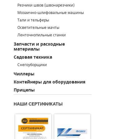
Резчики швов (швонарезчики)
ПОРШНЕВЫЕ БЛОКИ
Мозаично-шлифовальные машины
Тали и тельферы
ДЕТАЛИ ПОРШНЕВЫХ КОМПРЕССОРОВ
Осветительные мачты
Ленточнопильные станки
ДЕТАЛИ СПИРАЛЬНЫХ КОМПРЕССОРОВ
Запчасти и расходные
материалы
ДЕТАЛИ НАСОСНОЙ ЧАСТИ
Садовая техника
ДЕТАЛИ ПОГРУЖНЫХ НАСОСОВ
Снегоуборщики
Чиллеры
ШЛАНГИ ДЛЯ МОТОПОМП
Контейнеры для оборудования
Прицепы
ДЛЯ ВАКУУМНЫХ НАСОСОВ
НАШИ СЕРТИФИКАТЫ