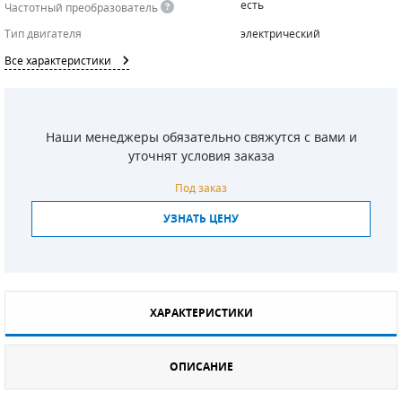
есть
Частотный преобразователь
СМЕННЫЕ ЭЛЕМЕНТЫ МАГИСТРАЛЬНЫХ
Тип двигателя
электрический
ФИЛЬТРОВ
Все характеристики
ДЛЯ АДСОРБЦИОННЫХ ОСУШИТЕЛЕЙ
ЭЛЕКТРОДВИГАТЕЛИ
Наши менеджеры обязательно свяжутся с вами и
уточнят условия заказа
БЕНЗИНОВЫЕ ДВИГАТЕЛИ
Под заказ
ДИЗЕЛЬНЫЕ ДВИГАТЕЛИ
УЗНАТЬ ЦЕНУ
ДЕТАЛИ ДВС
ФИЛЬТРЫ ТОПЛИВНЫЕ
ХАРАКТЕРИСТИКИ
МОТОРНОЕ МАСЛО
РАДИАТОРЫ
ОПИСАНИЕ
ПОДШИПНИКИ