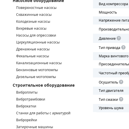
Насосное оборудование
Вид компрессора
Поверхностные насосы
СМЕННЫЕ ЭЛЕМЕНТЫ МАГИСТРАЛЬНЫХ ФИЛЬТРОВ
Мощность
Скважинные насосы
Напряжение пит
Колодезные насосы
ДЛЯ АДСОРБЦИОННЫХ ОСУШИТЕЛЕЙ
Вихревые насосы
Производительн
ЭЛЕКТРОДВИГАТЕЛИ
Насосы для опрессовки
Давление
Циркуляционные насосы
БЕНЗИНОВЫЕ ДВИГАТЕЛИ
Тип привода
Дренажные насосы
Фекальные насосы
Марка винтового
ДИЗЕЛЬНЫЕ ДВИГАТЕЛИ
Канализационные насосы
Присоединитель
Бензиновые мотопомпы
ДЕТАЛИ ДВС
Частотный преоб
Дизельные мотопомпы
Осушитель
Строительное оборудование
ФИЛЬТРЫ ТОПЛИВНЫЕ
Тип двигателя
Виброплиты
МОТОРНОЕ МАСЛО
Вибротрамбовки
Тип смазки
Виброкатки
Уровень шума
РАДИАТОРЫ
Станки для работы с арматурой
Виброрейки
ПОДШИПНИКИ
Затирочные машины