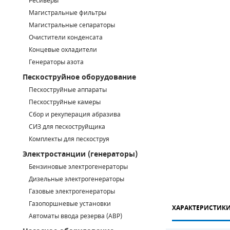
Ресиверы
Магистральные фильтры
САДОВАЯ ТЕХНИКА
КАНАЛИЗАЦИОННЫЕ НАСОСЫ
ТАЛИ И ТЕЛЬФЕРЫ
КОНТРОЛЛЕРЫ (БЛОКИ УПРАВЛЕНИЯ)
Магистральные сепараторы
Очистители конденсата
ЧИЛЛЕРЫ
БЕНЗИНОВЫЕ МОТОПОМПЫ
ОСВЕТИТЕЛЬНЫЕ МАЧТЫ
ПРЕДОХРАНИТЕЛЬНЫЕ КЛАПАНЫ
Концевые охладители
Генераторы азота
КОНТЕЙНЕРЫ ДЛЯ ОБОРУДОВАНИЯ
ДИЗЕЛЬНЫЕ МОТОПОМПЫ
ЛЕНТОЧНОПИЛЬНЫЕ СТАНКИ
ВПУСКНЫЕ КЛАПАНЫ
Пескоструйное оборудование
ОБРАТНЫЕ КЛАПАНЫ
Пескоструйные аппараты
Пескоструйные камеры
КЛАПАНЫ МИНИМАЛЬНОГО ДАВЛЕНИЯ
Сбор и рекуперация абразива
СИЗ для пескоструйщика
РЕЛЕ ДАВЛЕНИЯ ДЛЯ ДЛЯ КОМПРЕССОРОВ
Комплекты для пескоструя
Электростанции (генераторы)
ДАТЧИКИ
Бензиновые электрогенераторы
Chicago Pneumatic
Дизельные электрогенераторы
РУКАВА ВЫСОКОГО ДАВЛЕНИЯ (РВД)
Газовые электрогенераторы
ЗАПЧАСТИ ДЛЯ ВИНТОВЫХ КОМПРЕССОРОВ
Газопоршневые установки
ХАРАКТЕРИСТИК
Автоматы ввода резерва (АВР)
КОНДЕНСАТООТВОДЧИКИ