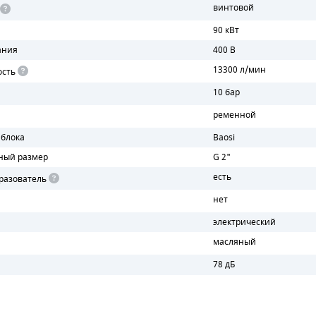
винтовой
90 кВт
ания
400 В
13300 л/мин
ость
10 бар
ременной
 блока
Baosi
ный размер
G 2"
есть
разователь
нет
электрический
масляный
78 дБ