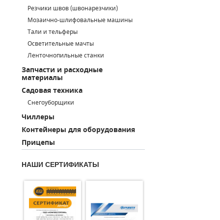
Резчики швов (швонарезчики)
ПОРШНЕВЫЕ БЛОКИ
Мозаично-шлифовальные машины
Тали и тельферы
ДЕТАЛИ ПОРШНЕВЫХ КОМПРЕССОРОВ
Осветительные мачты
Ленточнопильные станки
ДЕТАЛИ СПИРАЛЬНЫХ КОМПРЕССОРОВ
Запчасти и расходные
материалы
ДЕТАЛИ НАСОСНОЙ ЧАСТИ
Садовая техника
ДЕТАЛИ ПОГРУЖНЫХ НАСОСОВ
Снегоуборщики
Чиллеры
ШЛАНГИ ДЛЯ МОТОПОМП
Контейнеры для оборудования
Прицепы
ДЛЯ ВАКУУМНЫХ НАСОСОВ
НАШИ СЕРТИФИКАТЫ