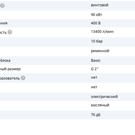
винтовой
90 кВт
ания
400 В
13400 л/мин
ость
10 бар
ременной
 блока
Baosi
ный размер
G 2"
нет
разователь
нет
электрический
масляный
76 дБ