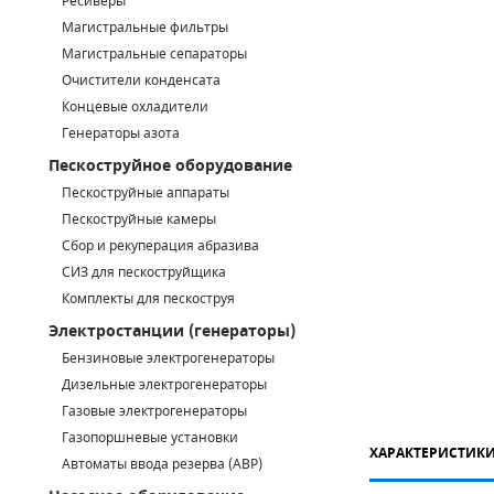
Ресиверы
Магистральные фильтры
САДОВАЯ ТЕХНИКА
КАНАЛИЗАЦИОННЫЕ НАСОСЫ
ТАЛИ И ТЕЛЬФЕРЫ
КОНТРОЛЛЕРЫ (БЛОКИ УПРАВЛЕНИЯ)
Магистральные сепараторы
Очистители конденсата
ЧИЛЛЕРЫ
БЕНЗИНОВЫЕ МОТОПОМПЫ
ОСВЕТИТЕЛЬНЫЕ МАЧТЫ
ПРЕДОХРАНИТЕЛЬНЫЕ КЛАПАНЫ
Концевые охладители
Генераторы азота
КОНТЕЙНЕРЫ ДЛЯ ОБОРУДОВАНИЯ
ДИЗЕЛЬНЫЕ МОТОПОМПЫ
ЛЕНТОЧНОПИЛЬНЫЕ СТАНКИ
ВПУСКНЫЕ КЛАПАНЫ
Пескоструйное оборудование
ОБРАТНЫЕ КЛАПАНЫ
Пескоструйные аппараты
Пескоструйные камеры
КЛАПАНЫ МИНИМАЛЬНОГО ДАВЛЕНИЯ
Сбор и рекуперация абразива
СИЗ для пескоструйщика
РЕЛЕ ДАВЛЕНИЯ ДЛЯ ДЛЯ КОМПРЕССОРОВ
Комплекты для пескоструя
Электростанции (генераторы)
ДАТЧИКИ
Бензиновые электрогенераторы
Chicago Pneumatic
Дизельные электрогенераторы
РУКАВА ВЫСОКОГО ДАВЛЕНИЯ (РВД)
Газовые электрогенераторы
ЗАПЧАСТИ ДЛЯ ВИНТОВЫХ КОМПРЕССОРОВ
Газопоршневые установки
ХАРАКТЕРИСТИК
Автоматы ввода резерва (АВР)
КОНДЕНСАТООТВОДЧИКИ