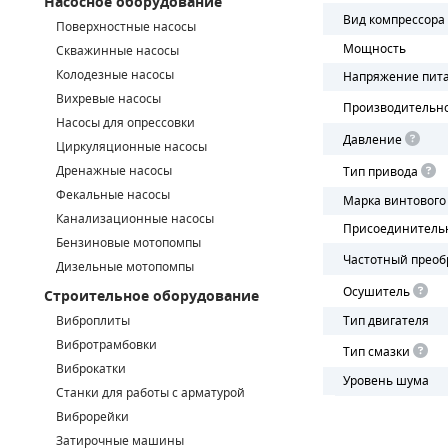
Насосное оборудование
Вид компрессора
Поверхностные насосы
СМЕННЫЕ ЭЛЕМЕНТЫ МАГИСТРАЛЬНЫХ ФИЛЬТРОВ
Мощность
Скважинные насосы
Колодезные насосы
Напряжение пит
ДЛЯ АДСОРБЦИОННЫХ ОСУШИТЕЛЕЙ
Вихревые насосы
Производительн
ЭЛЕКТРОДВИГАТЕЛИ
Насосы для опрессовки
Давление
Циркуляционные насосы
БЕНЗИНОВЫЕ ДВИГАТЕЛИ
Дренажные насосы
Тип привода
Фекальные насосы
Марка винтового
ДИЗЕЛЬНЫЕ ДВИГАТЕЛИ
Канализационные насосы
Присоединитель
Бензиновые мотопомпы
ДЕТАЛИ ДВС
Частотный преоб
Дизельные мотопомпы
Осушитель
Строительное оборудование
ФИЛЬТРЫ ТОПЛИВНЫЕ
Виброплиты
Тип двигателя
МОТОРНОЕ МАСЛО
Вибротрамбовки
Тип смазки
Виброкатки
Уровень шума
РАДИАТОРЫ
Станки для работы с арматурой
Виброрейки
ПОДШИПНИКИ
Затирочные машины