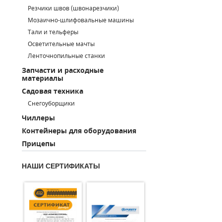
Резчики швов (швонарезчики)
ПОРШНЕВЫЕ БЛОКИ
Мозаично-шлифовальные машины
Тали и тельферы
ДЕТАЛИ ПОРШНЕВЫХ КОМПРЕССОРОВ
Осветительные мачты
Ленточнопильные станки
ДЕТАЛИ СПИРАЛЬНЫХ КОМПРЕССОРОВ
Запчасти и расходные
материалы
ДЕТАЛИ НАСОСНОЙ ЧАСТИ
Садовая техника
ДЕТАЛИ ПОГРУЖНЫХ НАСОСОВ
Снегоуборщики
Чиллеры
ШЛАНГИ ДЛЯ МОТОПОМП
Контейнеры для оборудования
Прицепы
ДЛЯ ВАКУУМНЫХ НАСОСОВ
НАШИ СЕРТИФИКАТЫ