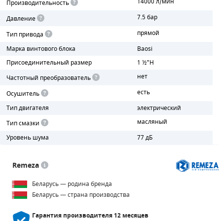
14000 л/мин
Производительность
7.5 бар
Давление
ПОРШНЕВЫЕ БЛОКИ
прямой
Тип привода
ДЕТАЛИ ПОРШНЕВЫХ КОМПРЕССОРОВ
Марка винтового блока
Baosi
Присоединительный размер
1 ½"H
ДЕТАЛИ СПИРАЛЬНЫХ КОМПРЕССОРОВ
нет
Частотный преобразователь
ДЕТАЛИ НАСОСНОЙ ЧАСТИ
есть
Осушитель
ДЕТАЛИ ПОГРУЖНЫХ НАСОСОВ
Тип двигателя
электрический
масляный
Тип смазки
ШЛАНГИ ДЛЯ МОТОПОМП
Уровень шума
77 дБ
ДЛЯ ВАКУУМНЫХ НАСОСОВ
Remeza
Беларусь — родина бренда
Беларусь — страна производства
Гарантия производителя
12 месяцев