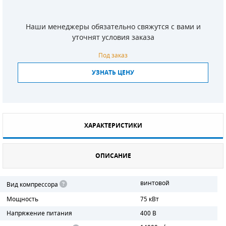
СМЕННЫЕ ЭЛЕМЕНТЫ МАГИСТРАЛЬНЫХ
ФИЛЬТРОВ
Наши менеджеры обязательно свяжутся с вами и
уточнят условия заказа
ДЛЯ АДСОРБЦИОННЫХ ОСУШИТЕЛЕЙ
Под заказ
ЭЛЕКТРОДВИГАТЕЛИ
УЗНАТЬ ЦЕНУ
БЕНЗИНОВЫЕ ДВИГАТЕЛИ
ДИЗЕЛЬНЫЕ ДВИГАТЕЛИ
ХАРАКТЕРИСТИКИ
ДЕТАЛИ ДВС
ОПИСАНИЕ
ФИЛЬТРЫ ТОПЛИВНЫЕ
МОТОРНОЕ МАСЛО
винтовой
Вид компрессора
Мощность
75 кВт
РАДИАТОРЫ
Напряжение питания
400 В
ПОДШИПНИКИ