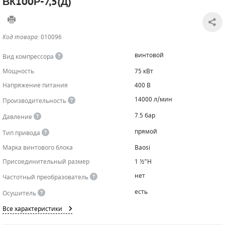
ВК100Р-7,5(Д)
САДОВАЯ ТЕХНИКА
КАНАЛИЗАЦИОННЫЕ НАСОСЫ
ТАЛИ И ТЕЛЬФЕРЫ
КОНТРОЛЛЕРЫ (БЛОКИ УПРАВЛЕНИЯ)
Код товара:
010096
ЧИЛЛЕРЫ
БЕНЗИНОВЫЕ МОТОПОМПЫ
ОСВЕТИТЕЛЬНЫЕ МАЧТЫ
ПРЕДОХРАНИТЕЛЬНЫЕ КЛАПАНЫ
винтовой
Вид компрессора
КОНТЕЙНЕРЫ ДЛЯ ОБОРУДОВАНИЯ
ДИЗЕЛЬНЫЕ МОТОПОМПЫ
ЛЕНТОЧНОПИЛЬНЫЕ СТАНКИ
ВПУСКНЫЕ КЛАПАНЫ
Мощность
75 кВт
Напряжение питания
400 В
ОБРАТНЫЕ КЛАПАНЫ
14000 л/мин
Производительность
КЛАПАНЫ МИНИМАЛЬНОГО ДАВЛЕНИЯ
7.5 бар
Давление
РЕЛЕ ДАВЛЕНИЯ ДЛЯ ДЛЯ КОМПРЕССОРОВ
прямой
Тип привода
Марка винтового блока
Baosi
ДАТЧИКИ
Присоединительный размер
1 ½"H
РУКАВА ВЫСОКОГО ДАВЛЕНИЯ (РВД)
нет
Частотный преобразователь
есть
Осушитель
ЗАПЧАСТИ ДЛЯ ВИНТОВЫХ КОМПРЕССОРОВ
Все характеристики
КОНДЕНСАТООТВОДЧИКИ