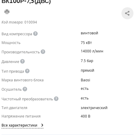
ВК100Р-7,5(ДВС)
САДОВАЯ ТЕХНИКА
КАНАЛИЗАЦИОННЫЕ НАСОСЫ
ТАЛИ И ТЕЛЬФЕРЫ
КОНТРОЛЛЕРЫ (БЛОКИ УПРАВЛЕНИЯ)
Код товара:
010094
ЧИЛЛЕРЫ
БЕНЗИНОВЫЕ МОТОПОМПЫ
ОСВЕТИТЕЛЬНЫЕ МАЧТЫ
ПРЕДОХРАНИТЕЛЬНЫЕ КЛАПАНЫ
винтовой
Вид компрессора
КОНТЕЙНЕРЫ ДЛЯ ОБОРУДОВАНИЯ
ДИЗЕЛЬНЫЕ МОТОПОМПЫ
ЛЕНТОЧНОПИЛЬНЫЕ СТАНКИ
ВПУСКНЫЕ КЛАПАНЫ
Мощность
75 кВт
14000 л/мин
Производительность
ОБРАТНЫЕ КЛАПАНЫ
7.5 бар
Давление
КЛАПАНЫ МИНИМАЛЬНОГО ДАВЛЕНИЯ
прямой
Тип привода
РЕЛЕ ДАВЛЕНИЯ ДЛЯ ДЛЯ КОМПРЕССОРОВ
Марка винтового блока
Baosi
есть
Осушитель
ДАТЧИКИ
есть
Частотный преобразователь
РУКАВА ВЫСОКОГО ДАВЛЕНИЯ (РВД)
Тип двигателя
электрический
Напряжение питания
400 В
ЗАПЧАСТИ ДЛЯ ВИНТОВЫХ КОМПРЕССОРОВ
Все характеристики
КОНДЕНСАТООТВОДЧИКИ