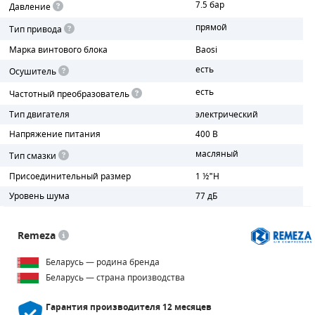
7.5 бар
Давление
прямой
ПОРШНЕВЫЕ БЛОКИ
Тип привода
Марка винтового блока
Baosi
ДЕТАЛИ ПОРШНЕВЫХ КОМПРЕССОРОВ
есть
Осушитель
ДЕТАЛИ СПИРАЛЬНЫХ КОМПРЕССОРОВ
есть
Частотный преобразователь
Тип двигателя
электрический
ДЕТАЛИ НАСОСНОЙ ЧАСТИ
Напряжение питания
400 В
ДЕТАЛИ ПОГРУЖНЫХ НАСОСОВ
масляный
Тип смазки
Присоединительный размер
1 ½"H
ШЛАНГИ ДЛЯ МОТОПОМП
Уровень шума
77 дБ
ДЛЯ ВАКУУМНЫХ НАСОСОВ
Remeza
Беларусь — родина бренда
Беларусь — страна производства
Гарантия производителя
12 месяцев