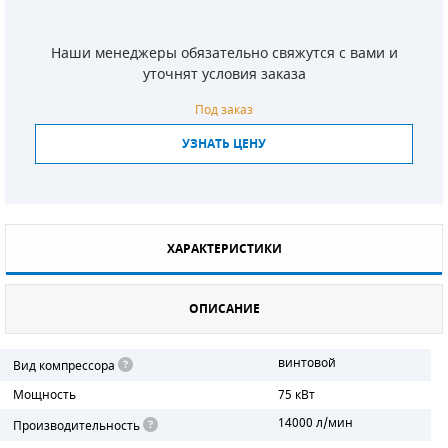
СМЕННЫЕ ЭЛЕМЕНТЫ МАГИСТРАЛЬНЫХ
ФИЛЬТРОВ
Наши менеджеры обязательно свяжутся с вами и
уточнят условия заказа
ДЛЯ АДСОРБЦИОННЫХ ОСУШИТЕЛЕЙ
Под заказ
ЭЛЕКТРОДВИГАТЕЛИ
УЗНАТЬ ЦЕНУ
БЕНЗИНОВЫЕ ДВИГАТЕЛИ
ДИЗЕЛЬНЫЕ ДВИГАТЕЛИ
ХАРАКТЕРИСТИКИ
ДЕТАЛИ ДВС
ОПИСАНИЕ
ФИЛЬТРЫ ТОПЛИВНЫЕ
МОТОРНОЕ МАСЛО
винтовой
Вид компрессора
Мощность
75 кВт
РАДИАТОРЫ
14000 л/мин
Производительность
ПОДШИПНИКИ