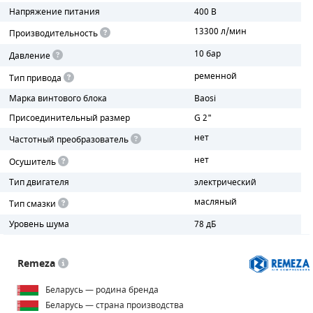
Напряжение питания
400 В
ПОРШНЕВЫЕ БЛОКИ
13300 л/мин
Производительность
10 бар
Давление
ДЕТАЛИ ПОРШНЕВЫХ КОМПРЕССОРОВ
ременной
Тип привода
ДЕТАЛИ СПИРАЛЬНЫХ КОМПРЕССОРОВ
Марка винтового блока
Baosi
Присоединительный размер
G 2"
ДЕТАЛИ НАСОСНОЙ ЧАСТИ
нет
Частотный преобразователь
ДЕТАЛИ ПОГРУЖНЫХ НАСОСОВ
нет
Осушитель
ШЛАНГИ ДЛЯ МОТОПОМП
Тип двигателя
электрический
масляный
Тип смазки
ДЛЯ ВАКУУМНЫХ НАСОСОВ
Уровень шума
78 дБ
Remeza
Беларусь — родина бренда
Беларусь — страна производства