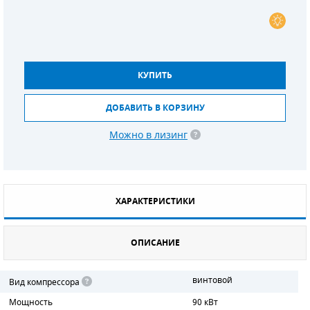
СМЕННЫЕ ЭЛЕМЕНТЫ МАГИСТРАЛЬНЫХ
ФИЛЬТРОВ
ДЛЯ АДСОРБЦИОННЫХ ОСУШИТЕЛЕЙ
КУПИТЬ
ЭЛЕКТРОДВИГАТЕЛИ
ДОБАВИТЬ В КОРЗИНУ
БЕНЗИНОВЫЕ ДВИГАТЕЛИ
Можно в лизинг
ДИЗЕЛЬНЫЕ ДВИГАТЕЛИ
ДЕТАЛИ ДВС
ХАРАКТЕРИСТИКИ
ФИЛЬТРЫ ТОПЛИВНЫЕ
ОПИСАНИЕ
МОТОРНОЕ МАСЛО
РАДИАТОРЫ
винтовой
Вид компрессора
Мощность
90 кВт
ПОДШИПНИКИ