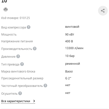
10
САДОВАЯ ТЕХНИКА
КАНАЛИЗАЦИОННЫЕ НАСОСЫ
ТАЛИ И ТЕЛЬФЕРЫ
КОНТРОЛЛЕРЫ (БЛОКИ УПРАВЛЕНИЯ)
Код товара:
010125
ЧИЛЛЕРЫ
БЕНЗИНОВЫЕ МОТОПОМПЫ
ОСВЕТИТЕЛЬНЫЕ МАЧТЫ
ПРЕДОХРАНИТЕЛЬНЫЕ КЛАПАНЫ
винтовой
Вид компрессора
КОНТЕЙНЕРЫ ДЛЯ ОБОРУДОВАНИЯ
ДИЗЕЛЬНЫЕ МОТОПОМПЫ
ЛЕНТОЧНОПИЛЬНЫЕ СТАНКИ
ВПУСКНЫЕ КЛАПАНЫ
Мощность
90 кВт
Напряжение питания
400 В
ОБРАТНЫЕ КЛАПАНЫ
13300 л/мин
Производительность
КЛАПАНЫ МИНИМАЛЬНОГО ДАВЛЕНИЯ
10 бар
Давление
РЕЛЕ ДАВЛЕНИЯ ДЛЯ ДЛЯ КОМПРЕССОРОВ
ременной
Тип привода
Марка винтового блока
Baosi
ДАТЧИКИ
Присоединительный размер
G 2"
РУКАВА ВЫСОКОГО ДАВЛЕНИЯ (РВД)
нет
Частотный преобразователь
нет
Осушитель
ЗАПЧАСТИ ДЛЯ ВИНТОВЫХ КОМПРЕССОРОВ
Все характеристики
КОНДЕНСАТООТВОДЧИКИ