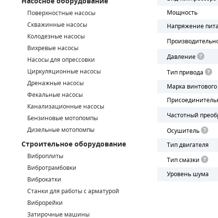
Насосное оборудование
Мощность
Поверхностные насосы
СМЕННЫЕ ЭЛЕМЕНТЫ МАГИСТРАЛЬНЫХ ФИЛЬТРОВ
Скважинные насосы
Напряжение пит
Колодезные насосы
ДЛЯ АДСОРБЦИОННЫХ ОСУШИТЕЛЕЙ
Производительн
Вихревые насосы
Давление
ЭЛЕКТРОДВИГАТЕЛИ
Насосы для опрессовки
Циркуляционные насосы
Тип привода
БЕНЗИНОВЫЕ ДВИГАТЕЛИ
Дренажные насосы
Марка винтового
Фекальные насосы
Присоединитель
ДИЗЕЛЬНЫЕ ДВИГАТЕЛИ
Канализационные насосы
Частотный преоб
Бензиновые мотопомпы
ДЕТАЛИ ДВС
Дизельные мотопомпы
Осушитель
Строительное оборудование
ФИЛЬТРЫ ТОПЛИВНЫЕ
Тип двигателя
Виброплиты
Тип смазки
МОТОРНОЕ МАСЛО
Вибротрамбовки
Уровень шума
Виброкатки
РАДИАТОРЫ
Станки для работы с арматурой
Виброрейки
ПОДШИПНИКИ
Затирочные машины