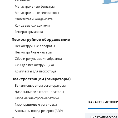
Ресиверы
Магистральные фильтры
САДОВАЯ ТЕХНИКА
КАНАЛИЗАЦИОННЫЕ НАСОСЫ
ТАЛИ И ТЕЛЬФЕРЫ
КОНТРОЛЛЕРЫ (БЛОКИ УПРАВЛЕНИЯ)
Магистральные сепараторы
Очистители конденсата
ЧИЛЛЕРЫ
БЕНЗИНОВЫЕ МОТОПОМПЫ
ОСВЕТИТЕЛЬНЫЕ МАЧТЫ
ПРЕДОХРАНИТЕЛЬНЫЕ КЛАПАНЫ
Концевые охладители
Генераторы азота
КОНТЕЙНЕРЫ ДЛЯ ОБОРУДОВАНИЯ
ДИЗЕЛЬНЫЕ МОТОПОМПЫ
ЛЕНТОЧНОПИЛЬНЫЕ СТАНКИ
ВПУСКНЫЕ КЛАПАНЫ
Пескоструйное оборудование
ОБРАТНЫЕ КЛАПАНЫ
Пескоструйные аппараты
Пескоструйные камеры
КЛАПАНЫ МИНИМАЛЬНОГО ДАВЛЕНИЯ
Сбор и рекуперация абразива
СИЗ для пескоструйщика
РЕЛЕ ДАВЛЕНИЯ ДЛЯ ДЛЯ КОМПРЕССОРОВ
Комплекты для пескоструя
Электростанции (генераторы)
ДАТЧИКИ
Бензиновые электрогенераторы
Chicago Pneumatic
Дизельные электрогенераторы
РУКАВА ВЫСОКОГО ДАВЛЕНИЯ (РВД)
Газовые электрогенераторы
ХАРАКТЕРИСТИК
ЗАПЧАСТИ ДЛЯ ВИНТОВЫХ КОМПРЕССОРОВ
Газопоршневые установки
Автоматы ввода резерва (АВР)
КОНДЕНСАТООТВОДЧИКИ
Вид компрессора