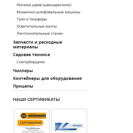
Резчики швов (швонарезчики)
ПОРШНЕВЫЕ БЛОКИ
Мозаично-шлифовальные машины
Тали и тельферы
ДЕТАЛИ ПОРШНЕВЫХ КОМПРЕССОРОВ
Осветительные мачты
Ленточнопильные станки
ДЕТАЛИ СПИРАЛЬНЫХ КОМПРЕССОРОВ
Запчасти и расходные
материалы
ДЕТАЛИ НАСОСНОЙ ЧАСТИ
Садовая техника
ДЕТАЛИ ПОГРУЖНЫХ НАСОСОВ
Снегоуборщики
Чиллеры
ШЛАНГИ ДЛЯ МОТОПОМП
Контейнеры для оборудования
Прицепы
ДЛЯ ВАКУУМНЫХ НАСОСОВ
НАШИ СЕРТИФИКАТЫ