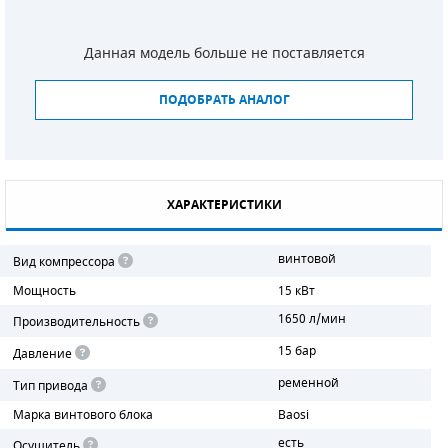
СМЕННЫЕ ЭЛЕМЕНТЫ МАГИСТРАЛЬНЫХ
ФИЛЬТРОВ
Данная модель больше не поставляется
ДЛЯ АДСОРБЦИОННЫХ ОСУШИТЕЛЕЙ
ПОДОБРАТЬ АНАЛОГ
ЭЛЕКТРОДВИГАТЕЛИ
БЕНЗИНОВЫЕ ДВИГАТЕЛИ
ХАРАКТЕРИСТИКИ
ДИЗЕЛЬНЫЕ ДВИГАТЕЛИ
винтовой
Вид компрессора
ДЕТАЛИ ДВС
Мощность
15 кВт
ФИЛЬТРЫ ТОПЛИВНЫЕ
1650 л/мин
Производительность
15 бар
Давление
МОТОРНОЕ МАСЛО
ременной
Тип привода
РАДИАТОРЫ
Марка винтового блока
Baosi
есть
ПОДШИПНИКИ
Осушитель