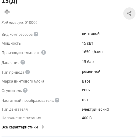
15(Д)
САДОВАЯ ТЕХНИКА
КАНАЛИЗАЦИОННЫЕ НАСОСЫ
ТАЛИ И ТЕЛЬФЕРЫ
КОНТРОЛЛЕРЫ (БЛОКИ УПРАВЛЕНИЯ)
Код товара:
010006
ЧИЛЛЕРЫ
БЕНЗИНОВЫЕ МОТОПОМПЫ
ОСВЕТИТЕЛЬНЫЕ МАЧТЫ
ПРЕДОХРАНИТЕЛЬНЫЕ КЛАПАНЫ
винтовой
Вид компрессора
КОНТЕЙНЕРЫ ДЛЯ ОБОРУДОВАНИЯ
ДИЗЕЛЬНЫЕ МОТОПОМПЫ
ЛЕНТОЧНОПИЛЬНЫЕ СТАНКИ
ВПУСКНЫЕ КЛАПАНЫ
Мощность
15 кВт
1650 л/мин
Производительность
ОБРАТНЫЕ КЛАПАНЫ
15 бар
Давление
КЛАПАНЫ МИНИМАЛЬНОГО ДАВЛЕНИЯ
ременной
Тип привода
РЕЛЕ ДАВЛЕНИЯ ДЛЯ ДЛЯ КОМПРЕССОРОВ
Марка винтового блока
Baosi
есть
Осушитель
ДАТЧИКИ
нет
Частотный преобразователь
РУКАВА ВЫСОКОГО ДАВЛЕНИЯ (РВД)
Тип двигателя
электрический
Напряжение питания
400 В
ЗАПЧАСТИ ДЛЯ ВИНТОВЫХ КОМПРЕССОРОВ
Все характеристики
КОНДЕНСАТООТВОДЧИКИ