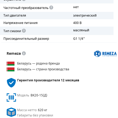
нет
Частотный преобразователь
ПОРШНЕВЫЕ БЛОКИ
Тип двигателя
электрический
ДЕТАЛИ ПОРШНЕВЫХ КОМПРЕССОРОВ
Напряжение питания
400 В
масляный
Тип смазки
ДЕТАЛИ СПИРАЛЬНЫХ КОМПРЕССОРОВ
Присоединительный размер
G1 1/4"
ДЕТАЛИ НАСОСНОЙ ЧАСТИ
Remeza
ДЕТАЛИ ПОГРУЖНЫХ НАСОСОВ
Беларусь — родина бренда
ШЛАНГИ ДЛЯ МОТОПОМП
Беларусь — страна производства
ДЛЯ ВАКУУМНЫХ НАСОСОВ
Гарантия производителя
12 месяцев
Модель
ВК20-15(Д)
Масса нетто
620 кг
Габариты без упаковки