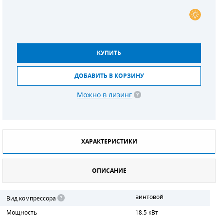
СМЕННЫЕ ЭЛЕМЕНТЫ МАГИСТРАЛЬНЫХ
ФИЛЬТРОВ
ДЛЯ АДСОРБЦИОННЫХ ОСУШИТЕЛЕЙ
КУПИТЬ
ЭЛЕКТРОДВИГАТЕЛИ
ДОБАВИТЬ В КОРЗИНУ
БЕНЗИНОВЫЕ ДВИГАТЕЛИ
Можно в лизинг
ДИЗЕЛЬНЫЕ ДВИГАТЕЛИ
ДЕТАЛИ ДВС
ХАРАКТЕРИСТИКИ
ФИЛЬТРЫ ТОПЛИВНЫЕ
ОПИСАНИЕ
МОТОРНОЕ МАСЛО
РАДИАТОРЫ
винтовой
Вид компрессора
Мощность
18.5 кВт
ПОДШИПНИКИ