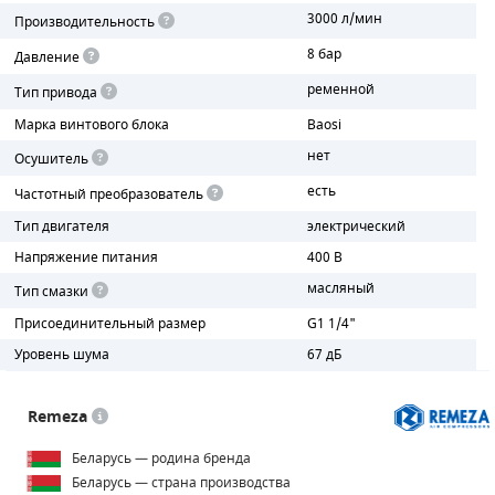
3000 л/мин
Производительность
ПОРШНЕВЫЕ БЛОКИ
8 бар
Давление
ременной
ДЕТАЛИ ПОРШНЕВЫХ КОМПРЕССОРОВ
Тип привода
Марка винтового блока
Baosi
ДЕТАЛИ СПИРАЛЬНЫХ КОМПРЕССОРОВ
нет
Осушитель
ДЕТАЛИ НАСОСНОЙ ЧАСТИ
есть
Частотный преобразователь
Тип двигателя
электрический
ДЕТАЛИ ПОГРУЖНЫХ НАСОСОВ
Напряжение питания
400 В
ШЛАНГИ ДЛЯ МОТОПОМП
масляный
Тип смазки
Присоединительный размер
G1 1/4"
ДЛЯ ВАКУУМНЫХ НАСОСОВ
Уровень шума
67 дБ
Remeza
Беларусь — родина бренда
Беларусь — страна производства