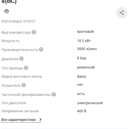
8(ВС)
САДОВАЯ ТЕХНИКА
КАНАЛИЗАЦИОННЫЕ НАСОСЫ
ТАЛИ И ТЕЛЬФЕРЫ
КОНТРОЛЛЕРЫ (БЛОКИ УПРАВЛЕНИЯ)
Код товара:
010023
ЧИЛЛЕРЫ
БЕНЗИНОВЫЕ МОТОПОМПЫ
ОСВЕТИТЕЛЬНЫЕ МАЧТЫ
ПРЕДОХРАНИТЕЛЬНЫЕ КЛАПАНЫ
винтовой
Вид компрессора
КОНТЕЙНЕРЫ ДЛЯ ОБОРУДОВАНИЯ
ДИЗЕЛЬНЫЕ МОТОПОМПЫ
ЛЕНТОЧНОПИЛЬНЫЕ СТАНКИ
ВПУСКНЫЕ КЛАПАНЫ
Мощность
18.5 кВт
3000 л/мин
Производительность
ОБРАТНЫЕ КЛАПАНЫ
8 бар
Давление
КЛАПАНЫ МИНИМАЛЬНОГО ДАВЛЕНИЯ
ременной
Тип привода
РЕЛЕ ДАВЛЕНИЯ ДЛЯ ДЛЯ КОМПРЕССОРОВ
Марка винтового блока
Baosi
нет
Осушитель
ДАТЧИКИ
есть
Частотный преобразователь
РУКАВА ВЫСОКОГО ДАВЛЕНИЯ (РВД)
Тип двигателя
электрический
Напряжение питания
400 В
ЗАПЧАСТИ ДЛЯ ВИНТОВЫХ КОМПРЕССОРОВ
Все характеристики
КОНДЕНСАТООТВОДЧИКИ