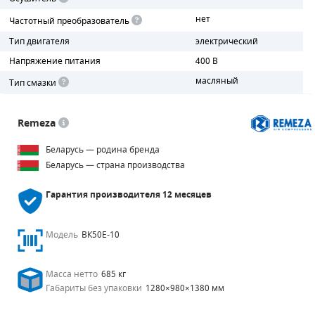
нет
Частотный преобразователь
ПОРШНЕВЫЕ БЛОКИ
Тип двигателя
электрический
ДЕТАЛИ ПОРШНЕВЫХ КОМПРЕССОРОВ
Напряжение питания
400 В
масляный
Тип смазки
ДЕТАЛИ СПИРАЛЬНЫХ КОМПРЕССОРОВ
ДЕТАЛИ НАСОСНОЙ ЧАСТИ
Remeza
Беларусь — родина бренда
ДЕТАЛИ ПОГРУЖНЫХ НАСОСОВ
Беларусь — страна производства
ШЛАНГИ ДЛЯ МОТОПОМП
Гарантия производителя
12 месяцев
ДЛЯ ВАКУУМНЫХ НАСОСОВ
Модель
ВК50Е-10
Масса нетто
685 кг
Габариты без упаковки
1280×980×1380 мм