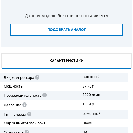
СМЕННЫЕ ЭЛЕМЕНТЫ МАГИСТРАЛЬНЫХ
ФИЛЬТРОВ
Данная модель больше не поставляется
ДЛЯ АДСОРБЦИОННЫХ ОСУШИТЕЛЕЙ
ПОДОБРАТЬ АНАЛОГ
ЭЛЕКТРОДВИГАТЕЛИ
БЕНЗИНОВЫЕ ДВИГАТЕЛИ
ХАРАКТЕРИСТИКИ
ДИЗЕЛЬНЫЕ ДВИГАТЕЛИ
винтовой
Вид компрессора
ДЕТАЛИ ДВС
Мощность
37 кВт
ФИЛЬТРЫ ТОПЛИВНЫЕ
5000 л/мин
Производительность
10 бар
Давление
МОТОРНОЕ МАСЛО
ременной
Тип привода
РАДИАТОРЫ
Марка винтового блока
Baosi
нет
ПОДШИПНИКИ
Осушитель