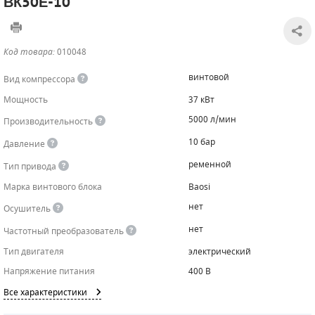
ВК50Е-10
САДОВАЯ ТЕХНИКА
КАНАЛИЗАЦИОННЫЕ НАСОСЫ
ТАЛИ И ТЕЛЬФЕРЫ
КОНТРОЛЛЕРЫ (БЛОКИ УПРАВЛЕНИЯ)
Код товара:
010048
ЧИЛЛЕРЫ
БЕНЗИНОВЫЕ МОТОПОМПЫ
ОСВЕТИТЕЛЬНЫЕ МАЧТЫ
ПРЕДОХРАНИТЕЛЬНЫЕ КЛАПАНЫ
винтовой
Вид компрессора
КОНТЕЙНЕРЫ ДЛЯ ОБОРУДОВАНИЯ
ДИЗЕЛЬНЫЕ МОТОПОМПЫ
ЛЕНТОЧНОПИЛЬНЫЕ СТАНКИ
ВПУСКНЫЕ КЛАПАНЫ
Мощность
37 кВт
5000 л/мин
Производительность
ОБРАТНЫЕ КЛАПАНЫ
10 бар
Давление
КЛАПАНЫ МИНИМАЛЬНОГО ДАВЛЕНИЯ
ременной
Тип привода
РЕЛЕ ДАВЛЕНИЯ ДЛЯ ДЛЯ КОМПРЕССОРОВ
Марка винтового блока
Baosi
нет
Осушитель
ДАТЧИКИ
нет
Частотный преобразователь
РУКАВА ВЫСОКОГО ДАВЛЕНИЯ (РВД)
Тип двигателя
электрический
Напряжение питания
400 В
ЗАПЧАСТИ ДЛЯ ВИНТОВЫХ КОМПРЕССОРОВ
Все характеристики
КОНДЕНСАТООТВОДЧИКИ