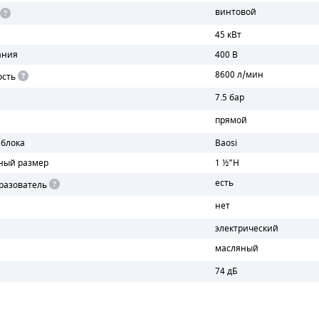
винтовой
45 кВт
ания
400 В
8600 л/мин
ость
7.5 бар
прямой
 блока
Baosi
ный размер
1 ½"H
есть
разователь
нет
электрический
масляный
74 дБ