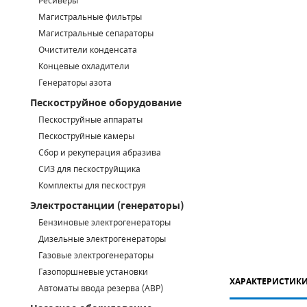
Ресиверы
Магистральные фильтры
САДОВАЯ ТЕХНИКА
КАНАЛИЗАЦИОННЫЕ НАСОСЫ
ТАЛИ И ТЕЛЬФЕРЫ
КОНТРОЛЛЕРЫ (БЛОКИ УПРАВЛЕНИЯ)
Магистральные сепараторы
Очистители конденсата
ЧИЛЛЕРЫ
БЕНЗИНОВЫЕ МОТОПОМПЫ
ОСВЕТИТЕЛЬНЫЕ МАЧТЫ
ПРЕДОХРАНИТЕЛЬНЫЕ КЛАПАНЫ
Концевые охладители
Генераторы азота
КОНТЕЙНЕРЫ ДЛЯ ОБОРУДОВАНИЯ
ДИЗЕЛЬНЫЕ МОТОПОМПЫ
ЛЕНТОЧНОПИЛЬНЫЕ СТАНКИ
ВПУСКНЫЕ КЛАПАНЫ
Пескоструйное оборудование
ОБРАТНЫЕ КЛАПАНЫ
Пескоструйные аппараты
Пескоструйные камеры
КЛАПАНЫ МИНИМАЛЬНОГО ДАВЛЕНИЯ
Сбор и рекуперация абразива
СИЗ для пескоструйщика
РЕЛЕ ДАВЛЕНИЯ ДЛЯ ДЛЯ КОМПРЕССОРОВ
Комплекты для пескоструя
Электростанции (генераторы)
ДАТЧИКИ
Бензиновые электрогенераторы
Chicago Pneumatic
Дизельные электрогенераторы
РУКАВА ВЫСОКОГО ДАВЛЕНИЯ (РВД)
Газовые электрогенераторы
ЗАПЧАСТИ ДЛЯ ВИНТОВЫХ КОМПРЕССОРОВ
Газопоршневые установки
ХАРАКТЕРИСТИК
Автоматы ввода резерва (АВР)
КОНДЕНСАТООТВОДЧИКИ