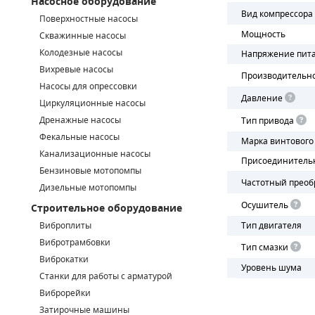
Насосное оборудование
Вид компрессора
Поверхностные насосы
СМЕННЫЕ ЭЛЕМЕНТЫ МАГИСТРАЛЬНЫХ ФИЛЬТРОВ
Мощность
Скважинные насосы
Колодезные насосы
Напряжение пит
ДЛЯ АДСОРБЦИОННЫХ ОСУШИТЕЛЕЙ
Вихревые насосы
Производительн
ЭЛЕКТРОДВИГАТЕЛИ
Насосы для опрессовки
Давление
Циркуляционные насосы
БЕНЗИНОВЫЕ ДВИГАТЕЛИ
Дренажные насосы
Тип привода
Фекальные насосы
Марка винтового
ДИЗЕЛЬНЫЕ ДВИГАТЕЛИ
Канализационные насосы
Присоединитель
Бензиновые мотопомпы
ДЕТАЛИ ДВС
Частотный преоб
Дизельные мотопомпы
Осушитель
Строительное оборудование
ФИЛЬТРЫ ТОПЛИВНЫЕ
Виброплиты
Тип двигателя
МОТОРНОЕ МАСЛО
Вибротрамбовки
Тип смазки
Виброкатки
Уровень шума
РАДИАТОРЫ
Станки для работы с арматурой
Виброрейки
ПОДШИПНИКИ
Затирочные машины