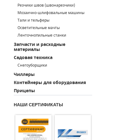
Резчики швов (швонарезчики)
ПОРШНЕВЫЕ БЛОКИ
Мозаично-шлифовальные машины
Тали и тельферы
ДЕТАЛИ ПОРШНЕВЫХ КОМПРЕССОРОВ
Осветительные мачты
Ленточнопильные станки
ДЕТАЛИ СПИРАЛЬНЫХ КОМПРЕССОРОВ
Запчасти и расходные
материалы
ДЕТАЛИ НАСОСНОЙ ЧАСТИ
Садовая техника
ДЕТАЛИ ПОГРУЖНЫХ НАСОСОВ
Снегоуборщики
Чиллеры
ШЛАНГИ ДЛЯ МОТОПОМП
Контейнеры для оборудования
Прицепы
ДЛЯ ВАКУУМНЫХ НАСОСОВ
НАШИ СЕРТИФИКАТЫ