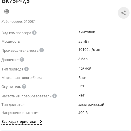
ВК75Р-7,5
САДОВАЯ ТЕХНИКА
КАНАЛИЗАЦИОННЫЕ НАСОСЫ
ТАЛИ И ТЕЛЬФЕРЫ
КОНТРОЛЛЕРЫ (БЛОКИ УПРАВЛЕНИЯ)
Код товара:
010081
ЧИЛЛЕРЫ
БЕНЗИНОВЫЕ МОТОПОМПЫ
ОСВЕТИТЕЛЬНЫЕ МАЧТЫ
ПРЕДОХРАНИТЕЛЬНЫЕ КЛАПАНЫ
винтовой
Вид компрессора
КОНТЕЙНЕРЫ ДЛЯ ОБОРУДОВАНИЯ
ДИЗЕЛЬНЫЕ МОТОПОМПЫ
ЛЕНТОЧНОПИЛЬНЫЕ СТАНКИ
ВПУСКНЫЕ КЛАПАНЫ
Мощность
55 кВт
10100 л/мин
Производительность
ОБРАТНЫЕ КЛАПАНЫ
8 бар
Давление
КЛАПАНЫ МИНИМАЛЬНОГО ДАВЛЕНИЯ
прямой
Тип привода
РЕЛЕ ДАВЛЕНИЯ ДЛЯ ДЛЯ КОМПРЕССОРОВ
Марка винтового блока
Baosi
нет
Осушитель
ДАТЧИКИ
нет
Частотный преобразователь
РУКАВА ВЫСОКОГО ДАВЛЕНИЯ (РВД)
Тип двигателя
электрический
Напряжение питания
400 В
ЗАПЧАСТИ ДЛЯ ВИНТОВЫХ КОМПРЕССОРОВ
Все характеристики
КОНДЕНСАТООТВОДЧИКИ