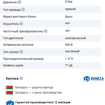
8 бар
Давление
прямой
ПОРШНЕВЫЕ БЛОКИ
Тип привода
Марка винтового блока
Baosi
ДЕТАЛИ ПОРШНЕВЫХ КОМПРЕССОРОВ
нет
Осушитель
ДЕТАЛИ СПИРАЛЬНЫХ КОМПРЕССОРОВ
нет
Частотный преобразователь
Тип двигателя
электрический
ДЕТАЛИ НАСОСНОЙ ЧАСТИ
Напряжение питания
400 В
ДЕТАЛИ ПОГРУЖНЫХ НАСОСОВ
масляный
Тип смазки
Присоединительный размер
1 ½"H
ШЛАНГИ ДЛЯ МОТОПОМП
Уровень шума
77 дБ
ДЛЯ ВАКУУМНЫХ НАСОСОВ
Remeza
Беларусь — родина бренда
Беларусь — страна производства
Гарантия производителя
12 месяцев