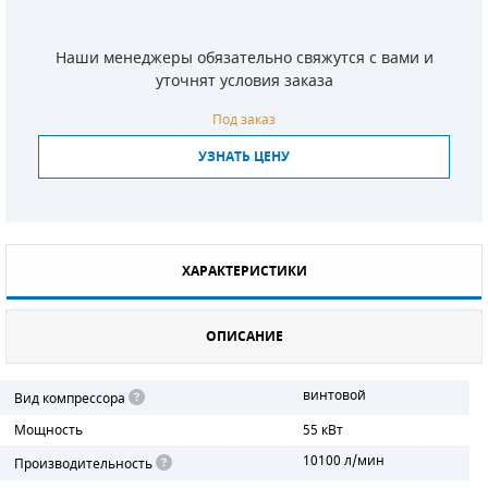
СМЕННЫЕ ЭЛЕМЕНТЫ МАГИСТРАЛЬНЫХ
ФИЛЬТРОВ
Наши менеджеры обязательно свяжутся с вами и
уточнят условия заказа
ДЛЯ АДСОРБЦИОННЫХ ОСУШИТЕЛЕЙ
Под заказ
ЭЛЕКТРОДВИГАТЕЛИ
УЗНАТЬ ЦЕНУ
БЕНЗИНОВЫЕ ДВИГАТЕЛИ
ДИЗЕЛЬНЫЕ ДВИГАТЕЛИ
ХАРАКТЕРИСТИКИ
ДЕТАЛИ ДВС
ОПИСАНИЕ
ФИЛЬТРЫ ТОПЛИВНЫЕ
МОТОРНОЕ МАСЛО
винтовой
Вид компрессора
Мощность
55 кВт
РАДИАТОРЫ
10100 л/мин
Производительность
ПОДШИПНИКИ