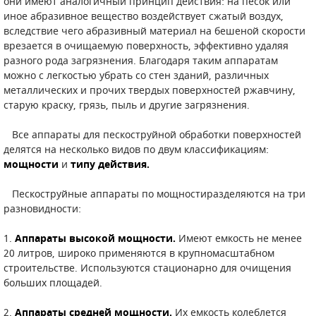
они имеют аналогичный принцип действия: на песок или
иное абразивное вещество воздействует сжатый воздух,
СМЕННЫЕ ЭЛЕМЕНТЫ МАГИСТРАЛЬНЫХ
вследствие чего абразивный материал на бешеной скорости
ФИЛЬТРОВ
врезается в очищаемую поверхность, эффективно удаляя
разного рода загрязнения. Благодаря таким аппаратам
ДЛЯ АДСОРБЦИОННЫХ ОСУШИТЕЛЕЙ
можно с легкостью убрать со стен зданий, различных
металлических и прочих твердых поверхностей ржавчину,
ЭЛЕКТРОДВИГАТЕЛИ
старую краску, грязь, пыль и другие загрязнения.
БЕНЗИНОВЫЕ ДВИГАТЕЛИ
Все аппараты для пескоструйной обработки поверхностей
делятся на несколько видов по двум классификациям:
ДИЗЕЛЬНЫЕ ДВИГАТЕЛИ
мощности
и
типу действия.
ДЕТАЛИ ДВС
Пескоструйные аппараты по мощностиразделяются на три
разновидности:
ФИЛЬТРЫ ТОПЛИВНЫЕ
1.
Аппараты высокой мощности.
Имеют емкость не менее
МОТОРНОЕ МАСЛО
20 литров, широко применяются в крупномасштабном
строительстве. Используются стационарно для очищения
больших площадей.
РАДИАТОРЫ
2.
Аппараты средней мощности.
Их емкость колеблется
ПОДШИПНИКИ