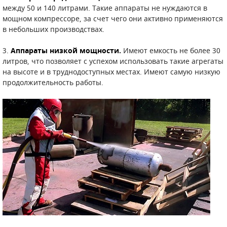
между 50 и 140 литрами. Такие аппараты не нуждаются в
мощном компрессоре, за счет чего они активно применяются
ПОРШНЕВЫЕ БЛОКИ
в небольших производствах.
ДЕТАЛИ ПОРШНЕВЫХ КОМПРЕССОРОВ
3.
Аппараты низкой мощности.
Имеют емкость не более 30
литров, что позволяет с успехом использовать такие агрегаты
ДЕТАЛИ СПИРАЛЬНЫХ КОМПРЕССОРОВ
на высоте и в труднодоступных местах. Имеют самую низкую
продолжительность работы.
ДЕТАЛИ НАСОСНОЙ ЧАСТИ
ДЕТАЛИ ПОГРУЖНЫХ НАСОСОВ
ШЛАНГИ ДЛЯ МОТОПОМП
ДЛЯ ВАКУУМНЫХ НАСОСОВ