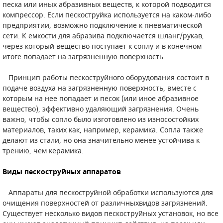
песка или иных абразивных веществ, к которой подводится
компрессор. Если пескоструйка используется на каком-либо
САДОВАЯ ТЕХНИКА
КАНАЛИЗАЦИОННЫЕ НАСОСЫ
ТАЛИ И ТЕЛЬФЕРЫ
КОНТРОЛЛЕРЫ (БЛОКИ УПРАВЛЕНИЯ)
предприятии, возможно подключение к пневматической
сети. К емкости для абразива подключается шланг/рукав,
ЧИЛЛЕРЫ
БЕНЗИНОВЫЕ МОТОПОМПЫ
ОСВЕТИТЕЛЬНЫЕ МАЧТЫ
ПРЕДОХРАНИТЕЛЬНЫЕ КЛАПАНЫ
через который вещество поступает к соплу и в конечном
итоге попадает на загрязненную поверхность.
КОНТЕЙНЕРЫ ДЛЯ ОБОРУДОВАНИЯ
ДИЗЕЛЬНЫЕ МОТОПОМПЫ
ЛЕНТОЧНОПИЛЬНЫЕ СТАНКИ
ВПУСКНЫЕ КЛАПАНЫ
Принцип работы пескоструйного оборудования состоит в
ОБРАТНЫЕ КЛАПАНЫ
подаче воздуха на загрязненную поверхность, вместе с
которым на нее попадает и песок (или иное абразивное
вещество), эффективно удаляющий загрязнения. Очень
КЛАПАНЫ МИНИМАЛЬНОГО ДАВЛЕНИЯ
важно, чтобы сопло было изготовлено из износостойких
материалов, таких как, например, керамика. Сопла также
РЕЛЕ ДАВЛЕНИЯ ДЛЯ ДЛЯ КОМПРЕССОРОВ
делают из стали, но она значительно менее устойчива к
трению, чем керамика.
ДАТЧИКИ
Виды пескоструйных аппаратов
РУКАВА ВЫСОКОГО ДАВЛЕНИЯ (РВД)
Аппараты для пескоструйной обработки используются для
ЗАПЧАСТИ ДЛЯ ВИНТОВЫХ КОМПРЕССОРОВ
очищения поверхностей от различныхвидов загрязнений.
Существует несколько видов пескоструйных установок, но все
КОНДЕНСАТООТВОДЧИКИ