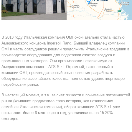
САДОВАЯ ТЕХНИКА
КАНАЛИЗАЦИОННЫЕ НАСОСЫ
ТАЛИ И ТЕЛЬФЕРЫ
КОНТРОЛЛЕРЫ (БЛОКИ УПРАВЛЕНИЯ)
ЧИЛЛЕРЫ
БЕНЗИНОВЫЕ МОТОПОМПЫ
ОСВЕТИТЕЛЬНЫЕ МАЧТЫ
ПРЕДОХРАНИТЕЛЬНЫЕ КЛАПАНЫ
В 2013 году Итальянская компания OMI окончательно стала частью
КОНТЕЙНЕРЫ ДЛЯ ОБОРУДОВАНИЯ
ДИЗЕЛЬНЫЕ МОТОПОМПЫ
ЛЕНТОЧНОПИЛЬНЫЕ СТАНКИ
ВПУСКНЫЕ КЛАПАНЫ
Американского концерна Ingersoll Rand. Бывший владелец компании
OMI и часть сотрудников решили продолжить Итальянские традиции в
ОБРАТНЫЕ КЛАПАНЫ
производстве оборудования для подготовки сжатого воздуха и
промышленных чиллеров. Они организовали независимую от
КЛАПАНЫ МИНИМАЛЬНОГО ДАВЛЕНИЯ
Американцев компанию – ATS S.r.l. Огромный, накопленный в
компании OMI, производственный опыт позволил разработать
РЕЛЕ ДАВЛЕНИЯ ДЛЯ ДЛЯ КОМПРЕССОРОВ
оборудование высочайшего качества, полностью удовлетворяющее
потребностям рынка.
ДАТЧИКИ
В настоящий момент, в т.ч. за счет гибкости и понимания потребностей
рынка (компания продолжила свою историю, как независимая
РУКАВА ВЫСОКОГО ДАВЛЕНИЯ (РВД)
семейная Итальянская компания), оборот компании ATS S.r.l. уже
составляет более 6 млн. евро в год, увеличиваясь на 15-20%
ЗАПЧАСТИ ДЛЯ ВИНТОВЫХ КОМПРЕССОРОВ
ежегодно.
КОНДЕНСАТООТВОДЧИКИ