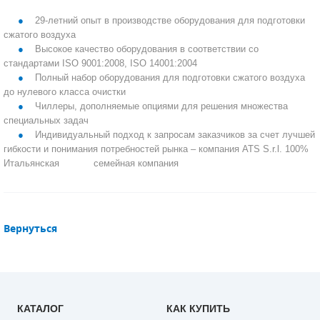
29-летний опыт в производстве оборудования для подготовки
ПОРШНЕВЫЕ БЛОКИ
сжатого воздуха
Высокое качество оборудования в соответствии со
ДЕТАЛИ ПОРШНЕВЫХ КОМПРЕССОРОВ
стандартами ISO 9001:2008, ISO 14001:2004
Полный набор оборудования для подготовки сжатого воздуха
ДЕТАЛИ СПИРАЛЬНЫХ КОМПРЕССОРОВ
до нулевого класса очистки
Чиллеры, дополняемые опциями для решения множества
специальных задач
ДЕТАЛИ НАСОСНОЙ ЧАСТИ
Индивидуальный подход к запросам заказчиков за счет лучшей
гибкости и понимания потребностей рынка – компания ATS S.r.l. 100%
ДЕТАЛИ ПОГРУЖНЫХ НАСОСОВ
Итальянская семейная компания
ШЛАНГИ ДЛЯ МОТОПОМП
ДЛЯ ВАКУУМНЫХ НАСОСОВ
Вернуться
КАТАЛОГ
КАК КУПИТЬ