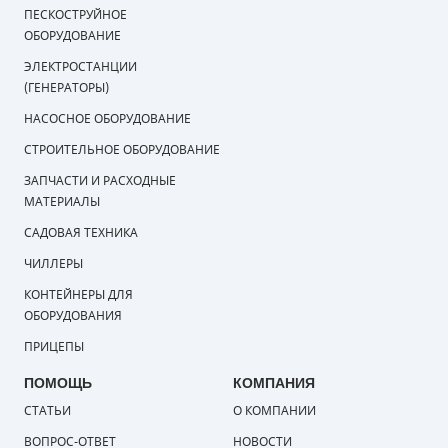
ПЕСКОСТРУЙНОЕ
ОБОРУДОВАНИЕ
ПОРШНЕВЫЕ БЛОКИ
ЭЛЕКТРОСТАНЦИИ
ДЕТАЛИ ПОРШНЕВЫХ КОМПРЕССОРОВ
(ГЕНЕРАТОРЫ)
НАСОСНОЕ ОБОРУДОВАНИЕ
ДЕТАЛИ СПИРАЛЬНЫХ КОМПРЕССОРОВ
СТРОИТЕЛЬНОЕ ОБОРУДОВАНИЕ
ДЕТАЛИ НАСОСНОЙ ЧАСТИ
ЗАПЧАСТИ И РАСХОДНЫЕ
МАТЕРИАЛЫ
ДЕТАЛИ ПОГРУЖНЫХ НАСОСОВ
САДОВАЯ ТЕХНИКА
ШЛАНГИ ДЛЯ МОТОПОМП
ЧИЛЛЕРЫ
КОНТЕЙНЕРЫ ДЛЯ
ДЛЯ ВАКУУМНЫХ НАСОСОВ
ОБОРУДОВАНИЯ
ПРИЦЕПЫ
ПОМОЩЬ
КОМПАНИЯ
СТАТЬИ
О КОМПАНИИ
ВОПРОС-ОТВЕТ
НОВОСТИ