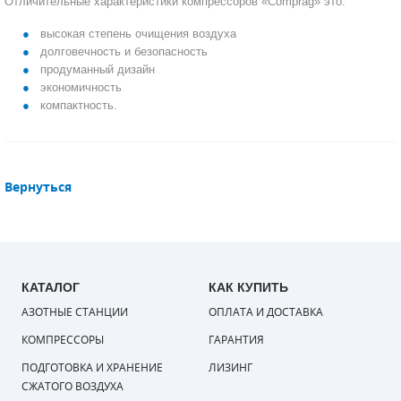
Отличительные характеристики компрессоров «Comprag» это:
СМЕННЫЕ ЭЛЕМЕНТЫ МАГИСТРАЛЬНЫХ
высокая степень очищения воздуха
ФИЛЬТРОВ
долговечность и безопасность
продуманный дизайн
ДЛЯ АДСОРБЦИОННЫХ ОСУШИТЕЛЕЙ
экономичность
компактность.
ЭЛЕКТРОДВИГАТЕЛИ
БЕНЗИНОВЫЕ ДВИГАТЕЛИ
Вернуться
ДИЗЕЛЬНЫЕ ДВИГАТЕЛИ
ДЕТАЛИ ДВС
ФИЛЬТРЫ ТОПЛИВНЫЕ
КАТАЛОГ
КАК КУПИТЬ
АЗОТНЫЕ СТАНЦИИ
ОПЛАТА И ДОСТАВКА
МОТОРНОЕ МАСЛО
КОМПРЕССОРЫ
ГАРАНТИЯ
РАДИАТОРЫ
ПОДГОТОВКА И ХРАНЕНИЕ
ЛИЗИНГ
СЖАТОГО ВОЗДУХА
ПОДШИПНИКИ