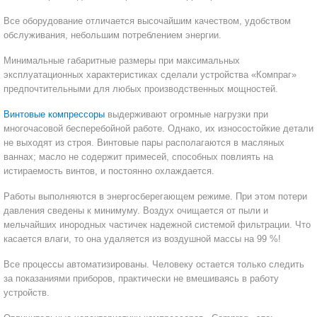
Все оборудование отличается высочайшим качеством, удобством
САДОВАЯ ТЕХНИКА
КАНАЛИЗАЦИОННЫЕ НАСОСЫ
ТАЛИ И ТЕЛЬФЕРЫ
КОНТРОЛЛЕРЫ (БЛОКИ УПРАВЛЕНИЯ)
обслуживания, небольшим потреблением энергии.
ЧИЛЛЕРЫ
БЕНЗИНОВЫЕ МОТОПОМПЫ
ОСВЕТИТЕЛЬНЫЕ МАЧТЫ
ПРЕДОХРАНИТЕЛЬНЫЕ КЛАПАНЫ
Минимальные габаритные размеры при максимальных
эксплуатационных характеристиках сделали устройства «Компраг»
предпочтительными для любых производственных мощностей.
КОНТЕЙНЕРЫ ДЛЯ ОБОРУДОВАНИЯ
ДИЗЕЛЬНЫЕ МОТОПОМПЫ
ЛЕНТОЧНОПИЛЬНЫЕ СТАНКИ
ВПУСКНЫЕ КЛАПАНЫ
Винтовые компрессоры
выдерживают огромные нагрузки при
ОБРАТНЫЕ КЛАПАНЫ
многочасовой бесперебойной работе. Однако, их износостойкие детали
не выходят из строя. Винтовые пары располагаются в масляных
КЛАПАНЫ МИНИМАЛЬНОГО ДАВЛЕНИЯ
ваннах; масло не содержит примесей, способных повлиять на
истираемость винтов, и постоянно охлаждается.
РЕЛЕ ДАВЛЕНИЯ ДЛЯ ДЛЯ КОМПРЕССОРОВ
Работы выполняются в энергосберегающем режиме. При этом потери
давления сведены к минимуму. Воздух очищается от пыли и
ДАТЧИКИ
мельчайших инородных частичек надежной системой фильтрации. Что
касается влаги, то она удаляется из воздушной массы на 99 %!
РУКАВА ВЫСОКОГО ДАВЛЕНИЯ (РВД)
Все процессы автоматизированы. Человеку остается только следить
ЗАПЧАСТИ ДЛЯ ВИНТОВЫХ КОМПРЕССОРОВ
за показаниями приборов, практически не вмешиваясь в работу
устройств.
КОНДЕНСАТООТВОДЧИКИ