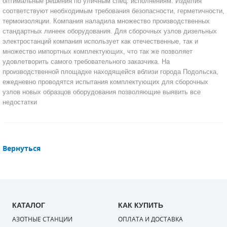
оптимальные решения по уличным спец. исполнениям. Изделия
соответствуют необходимым требования безопасности, герметичности,
САДОВАЯ ТЕХНИКА
КАНАЛИЗАЦИОННЫЕ НАСОСЫ
ТАЛИ И ТЕЛЬФЕРЫ
КОНТРОЛЛЕРЫ (БЛОКИ УПРАВЛЕНИЯ)
термоизоляции. Компания наладила множество производственных
стандартных линеек оборудования. Для сборочных узлов дизельных
электростанций компания использует как отечественные, так и
ЧИЛЛЕРЫ
БЕНЗИНОВЫЕ МОТОПОМПЫ
ОСВЕТИТЕЛЬНЫЕ МАЧТЫ
ПРЕДОХРАНИТЕЛЬНЫЕ КЛАПАНЫ
множество импортных комплектующих, что так же позволяет
удовлетворить самого требовательного заказчика. На
КОНТЕЙНЕРЫ ДЛЯ ОБОРУДОВАНИЯ
ДИЗЕЛЬНЫЕ МОТОПОМПЫ
ЛЕНТОЧНОПИЛЬНЫЕ СТАНКИ
ВПУСКНЫЕ КЛАПАНЫ
производственной площадке находящейся вблизи города Подольска,
ежедневно проводятся испытания комплектующих для сборочных
ОБРАТНЫЕ КЛАПАНЫ
узлов новых образцов оборудования позволяющие выявить все
недостатки
КЛАПАНЫ МИНИМАЛЬНОГО ДАВЛЕНИЯ
РЕЛЕ ДАВЛЕНИЯ ДЛЯ ДЛЯ КОМПРЕССОРОВ
Вернуться
ДАТЧИКИ
РУКАВА ВЫСОКОГО ДАВЛЕНИЯ (РВД)
ЗАПЧАСТИ ДЛЯ ВИНТОВЫХ КОМПРЕССОРОВ
КАТАЛОГ
КАК КУПИТЬ
АЗОТНЫЕ СТАНЦИИ
ОПЛАТА И ДОСТАВКА
КОНДЕНСАТООТВОДЧИКИ