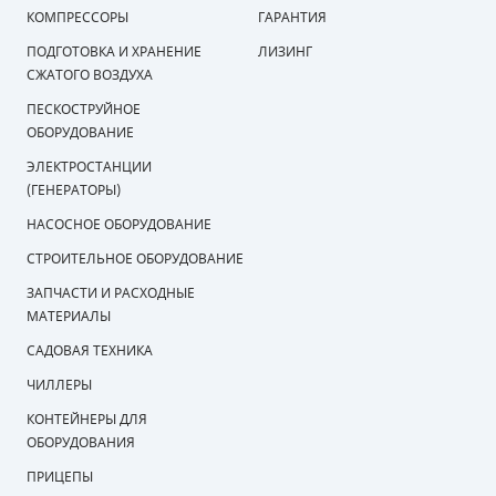
КОМПРЕССОРЫ
ГАРАНТИЯ
СМЕННЫЕ ЭЛЕМЕНТЫ МАГИСТРАЛЬНЫХ
ПОДГОТОВКА И ХРАНЕНИЕ
ЛИЗИНГ
ФИЛЬТРОВ
СЖАТОГО ВОЗДУХА
ДЛЯ АДСОРБЦИОННЫХ ОСУШИТЕЛЕЙ
ПЕСКОСТРУЙНОЕ
ОБОРУДОВАНИЕ
ЭЛЕКТРОДВИГАТЕЛИ
ЭЛЕКТРОСТАНЦИИ
(ГЕНЕРАТОРЫ)
БЕНЗИНОВЫЕ ДВИГАТЕЛИ
НАСОСНОЕ ОБОРУДОВАНИЕ
ДИЗЕЛЬНЫЕ ДВИГАТЕЛИ
СТРОИТЕЛЬНОЕ ОБОРУДОВАНИЕ
ЗАПЧАСТИ И РАСХОДНЫЕ
ДЕТАЛИ ДВС
МАТЕРИАЛЫ
ФИЛЬТРЫ ТОПЛИВНЫЕ
САДОВАЯ ТЕХНИКА
ЧИЛЛЕРЫ
МОТОРНОЕ МАСЛО
КОНТЕЙНЕРЫ ДЛЯ
РАДИАТОРЫ
ОБОРУДОВАНИЯ
ПРИЦЕПЫ
ПОДШИПНИКИ