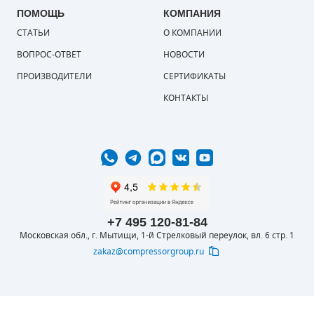
ПОМОЩЬ
КОМПАНИЯ
ПОРШНЕВЫЕ БЛОКИ
СТАТЬИ
О КОМПАНИИ
ВОПРОС-ОТВЕТ
НОВОСТИ
ДЕТАЛИ ПОРШНЕВЫХ КОМПРЕССОРОВ
ПРОИЗВОДИТЕЛИ
СЕРТИФИКАТЫ
ДЕТАЛИ СПИРАЛЬНЫХ КОМПРЕССОРОВ
КОНТАКТЫ
ДЕТАЛИ НАСОСНОЙ ЧАСТИ
ДЕТАЛИ ПОГРУЖНЫХ НАСОСОВ
ШЛАНГИ ДЛЯ МОТОПОМП
ДЛЯ ВАКУУМНЫХ НАСОСОВ
+7 495 120-81-84
Московская обл., г. Мытищи, 1-й Стрелковый переулок, вл. 6 стр. 1
zakaz@compressorgroup.ru