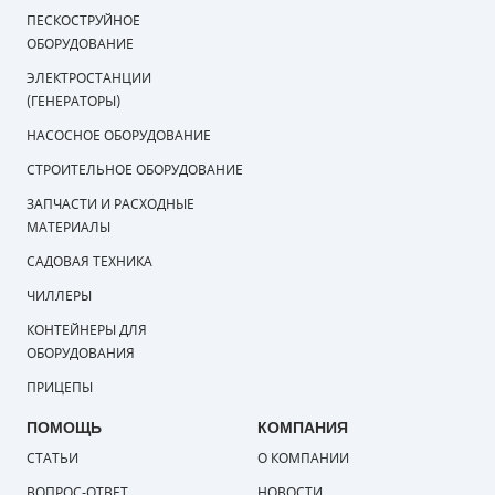
ПЕСКОСТРУЙНОЕ
СМЕННЫЕ ЭЛЕМЕНТЫ МАГИСТРАЛЬНЫХ
ОБОРУДОВАНИЕ
ФИЛЬТРОВ
ЭЛЕКТРОСТАНЦИИ
ДЛЯ АДСОРБЦИОННЫХ ОСУШИТЕЛЕЙ
(ГЕНЕРАТОРЫ)
НАСОСНОЕ ОБОРУДОВАНИЕ
ЭЛЕКТРОДВИГАТЕЛИ
СТРОИТЕЛЬНОЕ ОБОРУДОВАНИЕ
БЕНЗИНОВЫЕ ДВИГАТЕЛИ
ЗАПЧАСТИ И РАСХОДНЫЕ
МАТЕРИАЛЫ
ДИЗЕЛЬНЫЕ ДВИГАТЕЛИ
САДОВАЯ ТЕХНИКА
ДЕТАЛИ ДВС
ЧИЛЛЕРЫ
КОНТЕЙНЕРЫ ДЛЯ
ФИЛЬТРЫ ТОПЛИВНЫЕ
ОБОРУДОВАНИЯ
ПРИЦЕПЫ
МОТОРНОЕ МАСЛО
ПОМОЩЬ
КОМПАНИЯ
РАДИАТОРЫ
СТАТЬИ
О КОМПАНИИ
ПОДШИПНИКИ
ВОПРОС-ОТВЕТ
НОВОСТИ