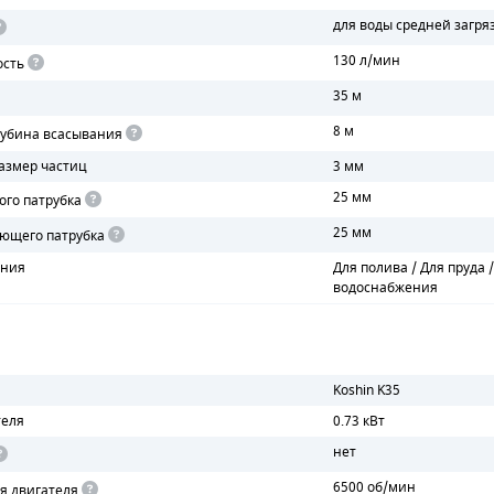
для воды средней загря
130 л/мин
ость
35 м
8 м
убина всасывания
азмер частиц
3 мм
25 мм
ого патрубка
25 мм
ющего патрубка
ения
Для полива / Для пруда 
водоснабжения
Koshin K35
теля
0.73 кВт
нет
6500 об/мин
я двигателя