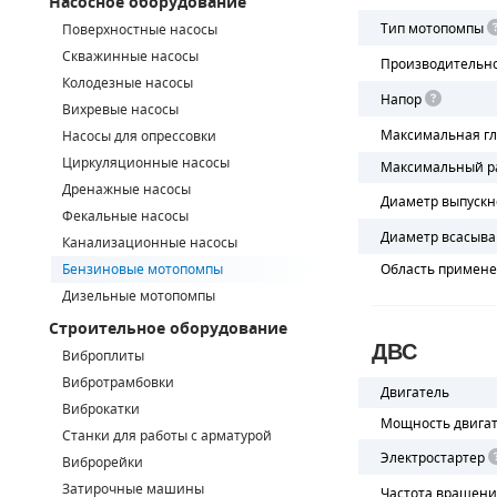
Насосное оборудование
Тип мотопомпы
Поверхностные насосы
СМЕННЫЕ ЭЛЕМЕНТЫ МАГИСТРАЛЬНЫХ ФИЛЬТРОВ
Скважинные насосы
Производительн
Колодезные насосы
ДЛЯ АДСОРБЦИОННЫХ ОСУШИТЕЛЕЙ
Напор
Вихревые насосы
ЭЛЕКТРОДВИГАТЕЛИ
Максимальная гл
Насосы для опрессовки
Циркуляционные насосы
Максимальный р
БЕНЗИНОВЫЕ ДВИГАТЕЛИ
Дренажные насосы
Диаметр выпускн
Фекальные насосы
ДИЗЕЛЬНЫЕ ДВИГАТЕЛИ
Диаметр всасыва
Канализационные насосы
Бензиновые мотопомпы
Область примен
ДЕТАЛИ ДВС
Дизельные мотопомпы
Строительное оборудование
ФИЛЬТРЫ ТОПЛИВНЫЕ
ДВС
Виброплиты
МОТОРНОЕ МАСЛО
Вибротрамбовки
Двигатель
Виброкатки
Мощность двига
РАДИАТОРЫ
Станки для работы с арматурой
Электростартер
Виброрейки
ПОДШИПНИКИ
Затирочные машины
Частота вращени