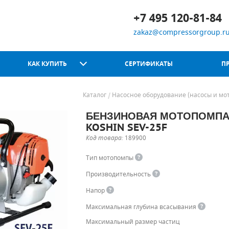
+7 495 120-81-84
zakaz@compressorgroup.r
КАК КУПИТЬ
СЕРТИФИКАТЫ
П
Каталог
Насосное оборудование (насосы и мо
БЕНЗИНОВАЯ МОТОПОМПА
Chicago Pneumatic
KOSHIN SEV-25F
Код товара:
189900
Тип мотопомпы
Производительность
Напор
Максимальная глубина всасывания
Максимальный размер частиц