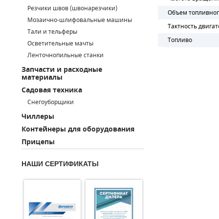
Резчики швов (швонарезчики)
ПОРШНЕВЫЕ БЛОКИ
Объем топливног
Мозаично-шлифовальные машины
Тактность двигат
Тали и тельферы
ДЕТАЛИ ПОРШНЕВЫХ КОМПРЕССОРОВ
Топливо
Осветительные мачты
Ленточнопильные станки
ДЕТАЛИ СПИРАЛЬНЫХ КОМПРЕССОРОВ
Запчасти и расходные
материалы
ДЕТАЛИ НАСОСНОЙ ЧАСТИ
Садовая техника
ДЕТАЛИ ПОГРУЖНЫХ НАСОСОВ
Снегоуборщики
Чиллеры
ШЛАНГИ ДЛЯ МОТОПОМП
Контейнеры для оборудования
Прицепы
ДЛЯ ВАКУУМНЫХ НАСОСОВ
НАШИ СЕРТИФИКАТЫ