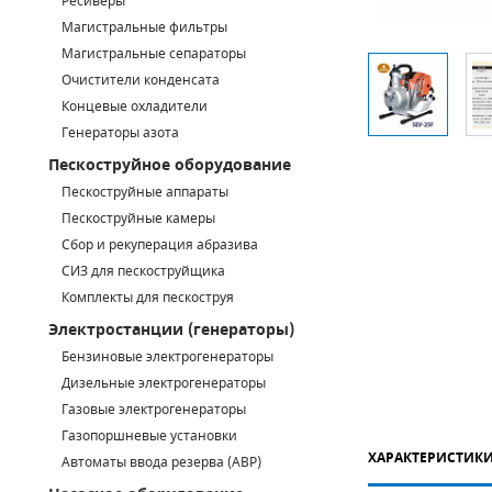
Ресиверы
Магистральные фильтры
САДОВАЯ ТЕХНИКА
КАНАЛИЗАЦИОННЫЕ НАСОСЫ
ТАЛИ И ТЕЛЬФЕРЫ
КОНТРОЛЛЕРЫ (БЛОКИ УПРАВЛЕНИЯ)
Магистральные сепараторы
Очистители конденсата
ЧИЛЛЕРЫ
БЕНЗИНОВЫЕ МОТОПОМПЫ
ОСВЕТИТЕЛЬНЫЕ МАЧТЫ
ПРЕДОХРАНИТЕЛЬНЫЕ КЛАПАНЫ
Концевые охладители
Генераторы азота
КОНТЕЙНЕРЫ ДЛЯ ОБОРУДОВАНИЯ
ДИЗЕЛЬНЫЕ МОТОПОМПЫ
ЛЕНТОЧНОПИЛЬНЫЕ СТАНКИ
ВПУСКНЫЕ КЛАПАНЫ
Пескоструйное оборудование
ОБРАТНЫЕ КЛАПАНЫ
Пескоструйные аппараты
Пескоструйные камеры
КЛАПАНЫ МИНИМАЛЬНОГО ДАВЛЕНИЯ
Сбор и рекуперация абразива
СИЗ для пескоструйщика
РЕЛЕ ДАВЛЕНИЯ ДЛЯ ДЛЯ КОМПРЕССОРОВ
Комплекты для пескоструя
Электростанции (генераторы)
ДАТЧИКИ
Бензиновые электрогенераторы
Chicago Pneumatic
Дизельные электрогенераторы
РУКАВА ВЫСОКОГО ДАВЛЕНИЯ (РВД)
Газовые электрогенераторы
ЗАПЧАСТИ ДЛЯ ВИНТОВЫХ КОМПРЕССОРОВ
Газопоршневые установки
ХАРАКТЕРИСТИК
Автоматы ввода резерва (АВР)
КОНДЕНСАТООТВОДЧИКИ