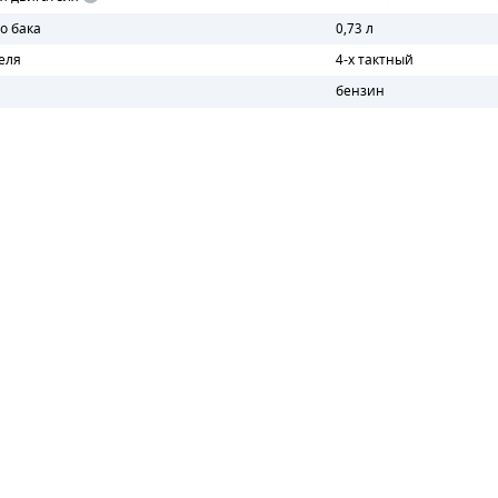
о бака
0,73 л
еля
4-х тактный
бензин