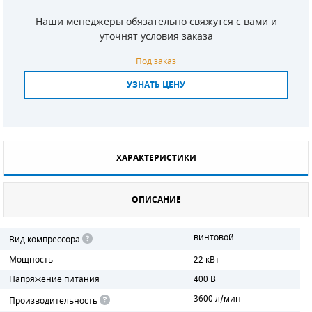
Наши менеджеры обязательно свяжутся с вами и
СМЕННЫЕ ЭЛЕМЕНТЫ МАГИСТРАЛЬНЫХ
ФИЛЬТРОВ
уточнят условия заказа
Под заказ
ДЛЯ АДСОРБЦИОННЫХ ОСУШИТЕЛЕЙ
УЗНАТЬ ЦЕНУ
ЭЛЕКТРОДВИГАТЕЛИ
БЕНЗИНОВЫЕ ДВИГАТЕЛИ
ДИЗЕЛЬНЫЕ ДВИГАТЕЛИ
ХАРАКТЕРИСТИКИ
ДЕТАЛИ ДВС
ОПИСАНИЕ
ФИЛЬТРЫ ТОПЛИВНЫЕ
винтовой
Вид компрессора
МОТОРНОЕ МАСЛО
Мощность
22 кВт
РАДИАТОРЫ
Напряжение питания
400 В
3600 л/мин
Производительность
ПОДШИПНИКИ