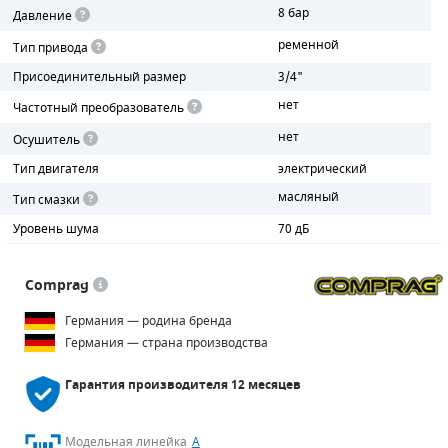
8 бар
Давление
ПОРШНЕВЫЕ БЛОКИ
ременной
Тип привода
Присоединительный размер
3/4"
ДЕТАЛИ ПОРШНЕВЫХ КОМПРЕССОРОВ
нет
Частотный преобразователь
ДЕТАЛИ СПИРАЛЬНЫХ КОМПРЕССОРОВ
нет
Осушитель
Тип двигателя
электрический
ДЕТАЛИ НАСОСНОЙ ЧАСТИ
масляный
Тип смазки
ДЕТАЛИ ПОГРУЖНЫХ НАСОСОВ
Уровень шума
70 дБ
ШЛАНГИ ДЛЯ МОТОПОМП
Comprag
ДЛЯ ВАКУУМНЫХ НАСОСОВ
Германия — родина бренда
Германия — страна производства
Гарантия производителя
12 месяцев
Модельная линейка
A