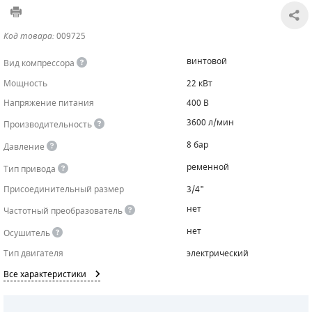
САДОВАЯ ТЕХНИКА
КАНАЛИЗАЦИОННЫЕ НАСОСЫ
ТАЛИ И ТЕЛЬФЕРЫ
КОНТРОЛЛЕРЫ (БЛОКИ УПРАВЛЕНИЯ)
Код товара:
009725
ЧИЛЛЕРЫ
БЕНЗИНОВЫЕ МОТОПОМПЫ
ОСВЕТИТЕЛЬНЫЕ МАЧТЫ
ПРЕДОХРАНИТЕЛЬНЫЕ КЛАПАНЫ
винтовой
Вид компрессора
Мощность
22 кВт
КОНТЕЙНЕРЫ ДЛЯ ОБОРУДОВАНИЯ
ДИЗЕЛЬНЫЕ МОТОПОМПЫ
ЛЕНТОЧНОПИЛЬНЫЕ СТАНКИ
ВПУСКНЫЕ КЛАПАНЫ
Напряжение питания
400 В
ОБРАТНЫЕ КЛАПАНЫ
3600 л/мин
Производительность
8 бар
Давление
КЛАПАНЫ МИНИМАЛЬНОГО ДАВЛЕНИЯ
ременной
Тип привода
РЕЛЕ ДАВЛЕНИЯ ДЛЯ ДЛЯ КОМПРЕССОРОВ
Присоединительный размер
3/4"
нет
Частотный преобразователь
ДАТЧИКИ
нет
Осушитель
РУКАВА ВЫСОКОГО ДАВЛЕНИЯ (РВД)
Тип двигателя
электрический
Все характеристики
ЗАПЧАСТИ ДЛЯ ВИНТОВЫХ КОМПРЕССОРОВ
КОНДЕНСАТООТВОДЧИКИ