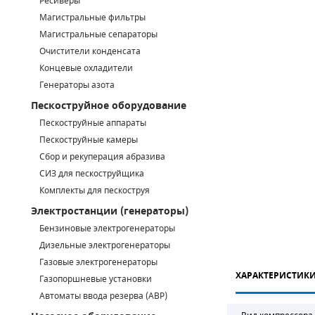
Ресиверы
Магистральные фильтры
САДОВАЯ ТЕХНИКА
КАНАЛИЗАЦИОННЫЕ НАСОСЫ
ТАЛИ И ТЕЛЬФЕРЫ
КОНТРОЛЛЕРЫ (БЛОКИ УПРАВЛЕНИЯ)
Магистральные сепараторы
Очистители конденсата
ЧИЛЛЕРЫ
БЕНЗИНОВЫЕ МОТОПОМПЫ
ОСВЕТИТЕЛЬНЫЕ МАЧТЫ
ПРЕДОХРАНИТЕЛЬНЫЕ КЛАПАНЫ
Концевые охладители
Генераторы азота
КОНТЕЙНЕРЫ ДЛЯ ОБОРУДОВАНИЯ
ДИЗЕЛЬНЫЕ МОТОПОМПЫ
ЛЕНТОЧНОПИЛЬНЫЕ СТАНКИ
ВПУСКНЫЕ КЛАПАНЫ
Пескоструйное оборудование
ОБРАТНЫЕ КЛАПАНЫ
Пескоструйные аппараты
Пескоструйные камеры
КЛАПАНЫ МИНИМАЛЬНОГО ДАВЛЕНИЯ
Сбор и рекуперация абразива
СИЗ для пескоструйщика
РЕЛЕ ДАВЛЕНИЯ ДЛЯ ДЛЯ КОМПРЕССОРОВ
Комплекты для пескоструя
Электростанции (генераторы)
ДАТЧИКИ
Бензиновые электрогенераторы
Chicago Pneumatic
Дизельные электрогенераторы
РУКАВА ВЫСОКОГО ДАВЛЕНИЯ (РВД)
Газовые электрогенераторы
ХАРАКТЕРИСТИК
ЗАПЧАСТИ ДЛЯ ВИНТОВЫХ КОМПРЕССОРОВ
Газопоршневые установки
Автоматы ввода резерва (АВР)
КОНДЕНСАТООТВОДЧИКИ