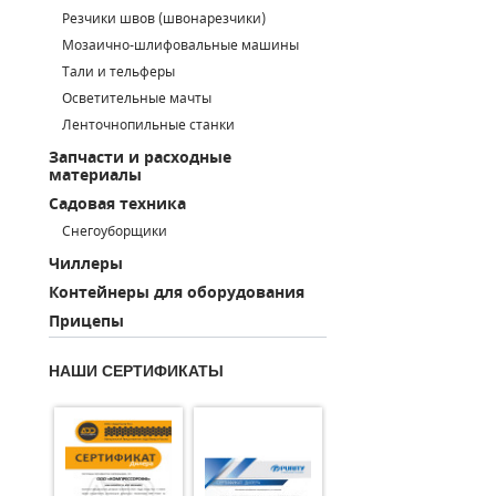
Резчики швов (швонарезчики)
ПОРШНЕВЫЕ БЛОКИ
Мозаично-шлифовальные машины
Тали и тельферы
ДЕТАЛИ ПОРШНЕВЫХ КОМПРЕССОРОВ
Осветительные мачты
Ленточнопильные станки
ДЕТАЛИ СПИРАЛЬНЫХ КОМПРЕССОРОВ
Запчасти и расходные
материалы
ДЕТАЛИ НАСОСНОЙ ЧАСТИ
Садовая техника
ДЕТАЛИ ПОГРУЖНЫХ НАСОСОВ
Снегоуборщики
Чиллеры
ШЛАНГИ ДЛЯ МОТОПОМП
Контейнеры для оборудования
Прицепы
ДЛЯ ВАКУУМНЫХ НАСОСОВ
НАШИ СЕРТИФИКАТЫ