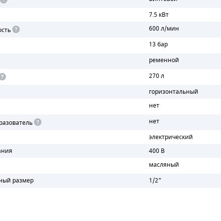
7.5 кВт
600 л/мин
ость
13 бар
ременной
270 л
горизонтальный
нет
нет
разователь
электрический
ания
400 В
масляный
ный размер
1/2"