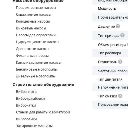
Насосное оборудование
Вид компрессора
Поверхностные насосы
Мощность
СМЕННЫЕ ЭЛЕМЕНТЫ МАГИСТРАЛЬНЫХ ФИЛЬТРОВ
Скважинные насосы
Производительн
Колодезные насосы
ДЛЯ АДСОРБЦИОННЫХ ОСУШИТЕЛЕЙ
Давление
Вихревые насосы
ЭЛЕКТРОДВИГАТЕЛИ
Насосы для опрессовки
Тип привода
Циркуляционные насосы
Объем ресивера
БЕНЗИНОВЫЕ ДВИГАТЕЛИ
Дренажные насосы
Тип ресивера
Фекальные насосы
ДИЗЕЛЬНЫЕ ДВИГАТЕЛИ
Осушитель
Канализационные насосы
Бензиновые мотопомпы
Частотный преоб
ДЕТАЛИ ДВС
Дизельные мотопомпы
Тип двигателя
Строительное оборудование
ФИЛЬТРЫ ТОПЛИВНЫЕ
Напряжение пит
Виброплиты
Тип смазки
МОТОРНОЕ МАСЛО
Вибротрамбовки
Присоединитель
Виброкатки
РАДИАТОРЫ
Станки для работы с арматурой
Виброрейки
ПОДШИПНИКИ
Затирочные машины