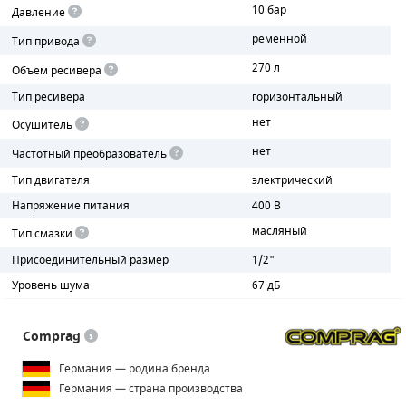
10 бар
Давление
ПОРШНЕВЫЕ БЛОКИ
ременной
Тип привода
270 л
Объем ресивера
ДЕТАЛИ ПОРШНЕВЫХ КОМПРЕССОРОВ
Тип ресивера
горизонтальный
ДЕТАЛИ СПИРАЛЬНЫХ КОМПРЕССОРОВ
нет
Осушитель
нет
Частотный преобразователь
ДЕТАЛИ НАСОСНОЙ ЧАСТИ
Тип двигателя
электрический
ДЕТАЛИ ПОГРУЖНЫХ НАСОСОВ
Напряжение питания
400 В
масляный
Тип смазки
ШЛАНГИ ДЛЯ МОТОПОМП
Присоединительный размер
1/2"
ДЛЯ ВАКУУМНЫХ НАСОСОВ
Уровень шума
67 дБ
Comprag
Германия — родина бренда
Германия — страна производства