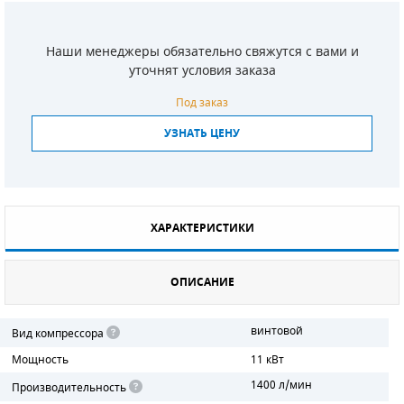
СМЕННЫЕ ЭЛЕМЕНТЫ МАГИСТРАЛЬНЫХ
ФИЛЬТРОВ
Наши менеджеры обязательно свяжутся с вами и
уточнят условия заказа
ДЛЯ АДСОРБЦИОННЫХ ОСУШИТЕЛЕЙ
Под заказ
ЭЛЕКТРОДВИГАТЕЛИ
УЗНАТЬ ЦЕНУ
БЕНЗИНОВЫЕ ДВИГАТЕЛИ
ДИЗЕЛЬНЫЕ ДВИГАТЕЛИ
ХАРАКТЕРИСТИКИ
ДЕТАЛИ ДВС
ФИЛЬТРЫ ТОПЛИВНЫЕ
ОПИСАНИЕ
МОТОРНОЕ МАСЛО
винтовой
Вид компрессора
Мощность
11 кВт
РАДИАТОРЫ
1400 л/мин
Производительность
ПОДШИПНИКИ