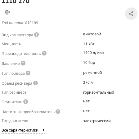
1110 270
САДОВАЯ ТЕХНИКА
КАНАЛИЗАЦИОННЫЕ НАСОСЫ
ТАЛИ И ТЕЛЬФЕРЫ
КОНТРОЛЛЕРЫ (БЛОКИ УПРАВЛЕНИЯ)
Код товара:
010109
ЧИЛЛЕРЫ
БЕНЗИНОВЫЕ МОТОПОМПЫ
ОСВЕТИТЕЛЬНЫЕ МАЧТЫ
ПРЕДОХРАНИТЕЛЬНЫЕ КЛАПАНЫ
винтовой
Вид компрессора
КОНТЕЙНЕРЫ ДЛЯ ОБОРУДОВАНИЯ
ДИЗЕЛЬНЫЕ МОТОПОМПЫ
ЛЕНТОЧНОПИЛЬНЫЕ СТАНКИ
ВПУСКНЫЕ КЛАПАНЫ
Мощность
11 кВт
1400 л/мин
Производительность
ОБРАТНЫЕ КЛАПАНЫ
10 бар
Давление
КЛАПАНЫ МИНИМАЛЬНОГО ДАВЛЕНИЯ
ременной
Тип привода
РЕЛЕ ДАВЛЕНИЯ ДЛЯ ДЛЯ КОМПРЕССОРОВ
270 л
Объем ресивера
Тип ресивера
горизонтальный
ДАТЧИКИ
нет
Осушитель
РУКАВА ВЫСОКОГО ДАВЛЕНИЯ (РВД)
нет
Частотный преобразователь
Тип двигателя
электрический
ЗАПЧАСТИ ДЛЯ ВИНТОВЫХ КОМПРЕССОРОВ
Все характеристики
КОНДЕНСАТООТВОДЧИКИ