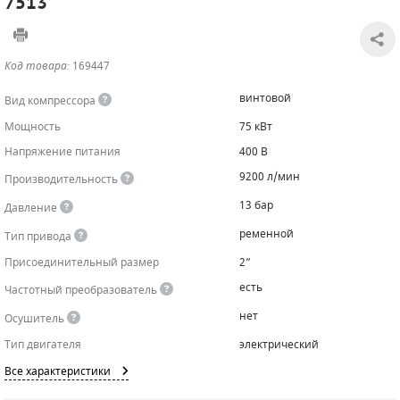
7513
САДОВАЯ ТЕХНИКА
КАНАЛИЗАЦИОННЫЕ НАСОСЫ
ТАЛИ И ТЕЛЬФЕРЫ
КОНТРОЛЛЕРЫ (БЛОКИ УПРАВЛЕНИЯ)
Код товара:
169447
ЧИЛЛЕРЫ
БЕНЗИНОВЫЕ МОТОПОМПЫ
ОСВЕТИТЕЛЬНЫЕ МАЧТЫ
ПРЕДОХРАНИТЕЛЬНЫЕ КЛАПАНЫ
винтовой
Вид компрессора
КОНТЕЙНЕРЫ ДЛЯ ОБОРУДОВАНИЯ
ДИЗЕЛЬНЫЕ МОТОПОМПЫ
ЛЕНТОЧНОПИЛЬНЫЕ СТАНКИ
ВПУСКНЫЕ КЛАПАНЫ
Мощность
75 кВт
Напряжение питания
400 В
ОБРАТНЫЕ КЛАПАНЫ
9200 л/мин
Производительность
КЛАПАНЫ МИНИМАЛЬНОГО ДАВЛЕНИЯ
13 бар
Давление
РЕЛЕ ДАВЛЕНИЯ ДЛЯ ДЛЯ КОМПРЕССОРОВ
ременной
Тип привода
Присоединительный размер
2”
ДАТЧИКИ
есть
Частотный преобразователь
РУКАВА ВЫСОКОГО ДАВЛЕНИЯ (РВД)
нет
Осушитель
Тип двигателя
электрический
ЗАПЧАСТИ ДЛЯ ВИНТОВЫХ КОМПРЕССОРОВ
Все характеристики
КОНДЕНСАТООТВОДЧИКИ