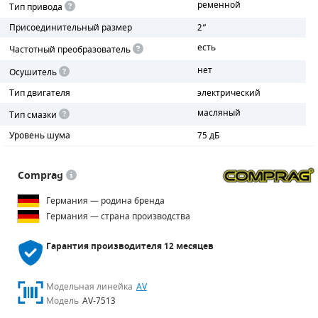
ременной
Тип привода
Присоединительный размер
2”
ПОРШНЕВЫЕ БЛОКИ
есть
Частотный преобразователь
ДЕТАЛИ ПОРШНЕВЫХ КОМПРЕССОРОВ
нет
Осушитель
ДЕТАЛИ СПИРАЛЬНЫХ КОМПРЕССОРОВ
Тип двигателя
электрический
масляный
Тип смазки
ДЕТАЛИ НАСОСНОЙ ЧАСТИ
Уровень шума
75 дБ
ДЕТАЛИ ПОГРУЖНЫХ НАСОСОВ
Comprag
ШЛАНГИ ДЛЯ МОТОПОМП
Германия — родина бренда
ДЛЯ ВАКУУМНЫХ НАСОСОВ
Германия — страна производства
Гарантия производителя
12 месяцев
Модельная линейка
AV
Модель
AV-7513