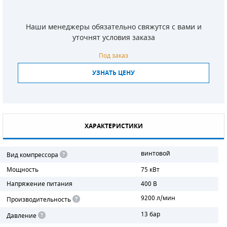
СМЕННЫЕ ЭЛЕМЕНТЫ МАГИСТРАЛЬНЫХ
ФИЛЬТРОВ
Наши менеджеры обязательно свяжутся с вами и
уточнят условия заказа
ДЛЯ АДСОРБЦИОННЫХ ОСУШИТЕЛЕЙ
Под заказ
ЭЛЕКТРОДВИГАТЕЛИ
УЗНАТЬ ЦЕНУ
БЕНЗИНОВЫЕ ДВИГАТЕЛИ
ДИЗЕЛЬНЫЕ ДВИГАТЕЛИ
ХАРАКТЕРИСТИКИ
ДЕТАЛИ ДВС
винтовой
Вид компрессора
ФИЛЬТРЫ ТОПЛИВНЫЕ
Мощность
75 кВт
МОТОРНОЕ МАСЛО
Напряжение питания
400 В
9200 л/мин
Производительность
РАДИАТОРЫ
13 бар
Давление
ПОДШИПНИКИ