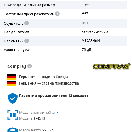
Присоединительный размер
1 ½”
ПОРШНЕВЫЕ БЛОКИ
нет
Частотный преобразователь
нет
Осушитель
ДЕТАЛИ ПОРШНЕВЫХ КОМПРЕССОРОВ
Тип двигателя
электрический
ДЕТАЛИ СПИРАЛЬНЫХ КОМПРЕССОРОВ
масляный
Тип смазки
Уровень шума
75 дБ
ДЕТАЛИ НАСОСНОЙ ЧАСТИ
ДЕТАЛИ ПОГРУЖНЫХ НАСОСОВ
Comprag
ШЛАНГИ ДЛЯ МОТОПОМП
Германия — родина бренда
Германия — страна производства
ДЛЯ ВАКУУМНЫХ НАСОСОВ
Гарантия производителя
12 месяцев
Модельная линейка
F
Модель
F-4513
Масса нетто
990 кг