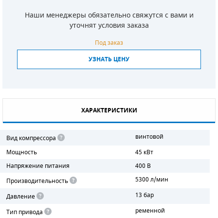
Наши менеджеры обязательно свяжутся с вами и
СМЕННЫЕ ЭЛЕМЕНТЫ МАГИСТРАЛЬНЫХ
ФИЛЬТРОВ
уточнят условия заказа
Под заказ
ДЛЯ АДСОРБЦИОННЫХ ОСУШИТЕЛЕЙ
УЗНАТЬ ЦЕНУ
ЭЛЕКТРОДВИГАТЕЛИ
БЕНЗИНОВЫЕ ДВИГАТЕЛИ
ДИЗЕЛЬНЫЕ ДВИГАТЕЛИ
ХАРАКТЕРИСТИКИ
ДЕТАЛИ ДВС
винтовой
Вид компрессора
ФИЛЬТРЫ ТОПЛИВНЫЕ
Мощность
45 кВт
Напряжение питания
400 В
МОТОРНОЕ МАСЛО
5300 л/мин
Производительность
РАДИАТОРЫ
13 бар
Давление
ременной
Тип привода
ПОДШИПНИКИ