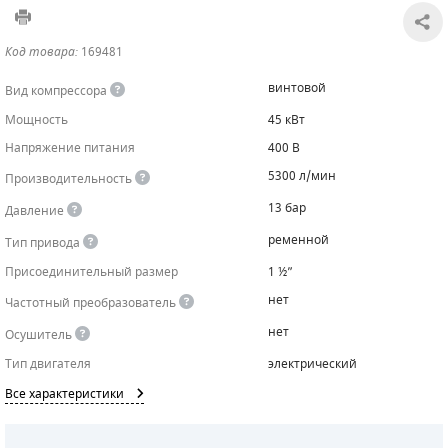
САДОВАЯ ТЕХНИКА
КАНАЛИЗАЦИОННЫЕ НАСОСЫ
ТАЛИ И ТЕЛЬФЕРЫ
КОНТРОЛЛЕРЫ (БЛОКИ УПРАВЛЕНИЯ)
Код товара:
169481
ЧИЛЛЕРЫ
БЕНЗИНОВЫЕ МОТОПОМПЫ
ОСВЕТИТЕЛЬНЫЕ МАЧТЫ
ПРЕДОХРАНИТЕЛЬНЫЕ КЛАПАНЫ
винтовой
Вид компрессора
Мощность
45 кВт
КОНТЕЙНЕРЫ ДЛЯ ОБОРУДОВАНИЯ
ДИЗЕЛЬНЫЕ МОТОПОМПЫ
ЛЕНТОЧНОПИЛЬНЫЕ СТАНКИ
ВПУСКНЫЕ КЛАПАНЫ
Напряжение питания
400 В
ОБРАТНЫЕ КЛАПАНЫ
5300 л/мин
Производительность
13 бар
Давление
КЛАПАНЫ МИНИМАЛЬНОГО ДАВЛЕНИЯ
ременной
Тип привода
РЕЛЕ ДАВЛЕНИЯ ДЛЯ ДЛЯ КОМПРЕССОРОВ
Присоединительный размер
1 ½”
нет
Частотный преобразователь
ДАТЧИКИ
нет
Осушитель
РУКАВА ВЫСОКОГО ДАВЛЕНИЯ (РВД)
Тип двигателя
электрический
Все характеристики
ЗАПЧАСТИ ДЛЯ ВИНТОВЫХ КОМПРЕССОРОВ
КОНДЕНСАТООТВОДЧИКИ