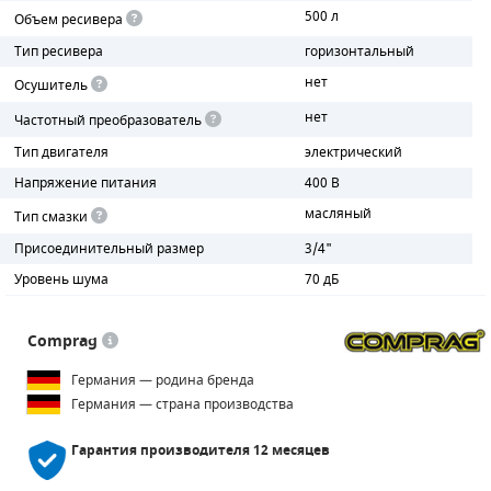
500 л
Объем ресивера
ПОРШНЕВЫЕ БЛОКИ
Тип ресивера
горизонтальный
нет
Осушитель
ДЕТАЛИ ПОРШНЕВЫХ КОМПРЕССОРОВ
нет
Частотный преобразователь
ДЕТАЛИ СПИРАЛЬНЫХ КОМПРЕССОРОВ
Тип двигателя
электрический
Напряжение питания
400 В
ДЕТАЛИ НАСОСНОЙ ЧАСТИ
масляный
Тип смазки
ДЕТАЛИ ПОГРУЖНЫХ НАСОСОВ
Присоединительный размер
3/4"
Уровень шума
70 дБ
ШЛАНГИ ДЛЯ МОТОПОМП
ДЛЯ ВАКУУМНЫХ НАСОСОВ
Comprag
Германия — родина бренда
Германия — страна производства
Гарантия производителя
12 месяцев