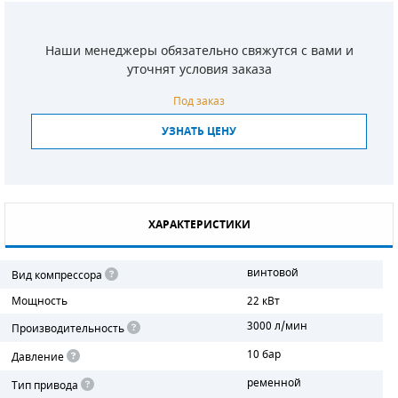
СМЕННЫЕ ЭЛЕМЕНТЫ МАГИСТРАЛЬНЫХ
ФИЛЬТРОВ
Наши менеджеры обязательно свяжутся с вами и
уточнят условия заказа
ДЛЯ АДСОРБЦИОННЫХ ОСУШИТЕЛЕЙ
Под заказ
ЭЛЕКТРОДВИГАТЕЛИ
УЗНАТЬ ЦЕНУ
БЕНЗИНОВЫЕ ДВИГАТЕЛИ
ДИЗЕЛЬНЫЕ ДВИГАТЕЛИ
ХАРАКТЕРИСТИКИ
ДЕТАЛИ ДВС
винтовой
Вид компрессора
ФИЛЬТРЫ ТОПЛИВНЫЕ
Мощность
22 кВт
МОТОРНОЕ МАСЛО
3000 л/мин
Производительность
10 бар
РАДИАТОРЫ
Давление
ременной
Тип привода
ПОДШИПНИКИ