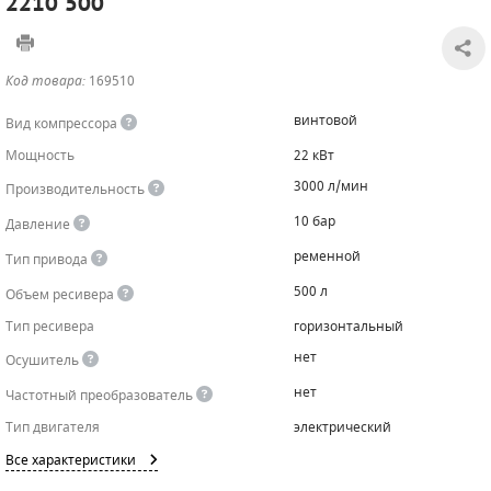
2210 500
САДОВАЯ ТЕХНИКА
КАНАЛИЗАЦИОННЫЕ НАСОСЫ
ТАЛИ И ТЕЛЬФЕРЫ
КОНТРОЛЛЕРЫ (БЛОКИ УПРАВЛЕНИЯ)
Код товара:
169510
ЧИЛЛЕРЫ
БЕНЗИНОВЫЕ МОТОПОМПЫ
ОСВЕТИТЕЛЬНЫЕ МАЧТЫ
ПРЕДОХРАНИТЕЛЬНЫЕ КЛАПАНЫ
винтовой
Вид компрессора
КОНТЕЙНЕРЫ ДЛЯ ОБОРУДОВАНИЯ
ДИЗЕЛЬНЫЕ МОТОПОМПЫ
ЛЕНТОЧНОПИЛЬНЫЕ СТАНКИ
ВПУСКНЫЕ КЛАПАНЫ
Мощность
22 кВт
3000 л/мин
Производительность
ОБРАТНЫЕ КЛАПАНЫ
10 бар
Давление
КЛАПАНЫ МИНИМАЛЬНОГО ДАВЛЕНИЯ
ременной
Тип привода
РЕЛЕ ДАВЛЕНИЯ ДЛЯ ДЛЯ КОМПРЕССОРОВ
500 л
Объем ресивера
Тип ресивера
горизонтальный
ДАТЧИКИ
нет
Осушитель
РУКАВА ВЫСОКОГО ДАВЛЕНИЯ (РВД)
нет
Частотный преобразователь
Тип двигателя
электрический
ЗАПЧАСТИ ДЛЯ ВИНТОВЫХ КОМПРЕССОРОВ
Все характеристики
КОНДЕНСАТООТВОДЧИКИ