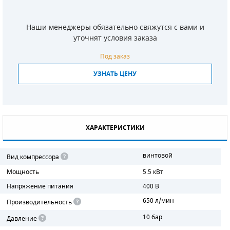
СМЕННЫЕ ЭЛЕМЕНТЫ МАГИСТРАЛЬНЫХ
ФИЛЬТРОВ
Наши менеджеры обязательно свяжутся с вами и
уточнят условия заказа
ДЛЯ АДСОРБЦИОННЫХ ОСУШИТЕЛЕЙ
Под заказ
ЭЛЕКТРОДВИГАТЕЛИ
УЗНАТЬ ЦЕНУ
БЕНЗИНОВЫЕ ДВИГАТЕЛИ
ДИЗЕЛЬНЫЕ ДВИГАТЕЛИ
ХАРАКТЕРИСТИКИ
ДЕТАЛИ ДВС
винтовой
Вид компрессора
ФИЛЬТРЫ ТОПЛИВНЫЕ
Мощность
5.5 кВт
МОТОРНОЕ МАСЛО
Напряжение питания
400 В
650 л/мин
Производительность
РАДИАТОРЫ
10 бар
Давление
ПОДШИПНИКИ