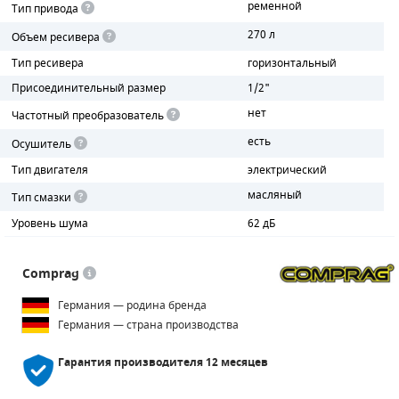
ременной
Тип привода
270 л
ПОРШНЕВЫЕ БЛОКИ
Объем ресивера
Тип ресивера
горизонтальный
ДЕТАЛИ ПОРШНЕВЫХ КОМПРЕССОРОВ
Присоединительный размер
1/2"
нет
ДЕТАЛИ СПИРАЛЬНЫХ КОМПРЕССОРОВ
Частотный преобразователь
есть
Осушитель
ДЕТАЛИ НАСОСНОЙ ЧАСТИ
Тип двигателя
электрический
ДЕТАЛИ ПОГРУЖНЫХ НАСОСОВ
масляный
Тип смазки
Уровень шума
62 дБ
ШЛАНГИ ДЛЯ МОТОПОМП
ДЛЯ ВАКУУМНЫХ НАСОСОВ
Comprag
Германия — родина бренда
Германия — страна производства
Гарантия производителя
12 месяцев