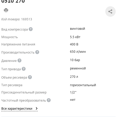
0510 270
САДОВАЯ ТЕХНИКА
КАНАЛИЗАЦИОННЫЕ НАСОСЫ
ТАЛИ И ТЕЛЬФЕРЫ
КОНТРОЛЛЕРЫ (БЛОКИ УПРАВЛЕНИЯ)
Код товара:
169513
ЧИЛЛЕРЫ
БЕНЗИНОВЫЕ МОТОПОМПЫ
ОСВЕТИТЕЛЬНЫЕ МАЧТЫ
ПРЕДОХРАНИТЕЛЬНЫЕ КЛАПАНЫ
винтовой
Вид компрессора
КОНТЕЙНЕРЫ ДЛЯ ОБОРУДОВАНИЯ
ДИЗЕЛЬНЫЕ МОТОПОМПЫ
ЛЕНТОЧНОПИЛЬНЫЕ СТАНКИ
ВПУСКНЫЕ КЛАПАНЫ
Мощность
5.5 кВт
Напряжение питания
400 В
ОБРАТНЫЕ КЛАПАНЫ
650 л/мин
Производительность
КЛАПАНЫ МИНИМАЛЬНОГО ДАВЛЕНИЯ
10 бар
Давление
РЕЛЕ ДАВЛЕНИЯ ДЛЯ ДЛЯ КОМПРЕССОРОВ
ременной
Тип привода
270 л
Объем ресивера
ДАТЧИКИ
Тип ресивера
горизонтальный
РУКАВА ВЫСОКОГО ДАВЛЕНИЯ (РВД)
Присоединительный размер
1/2"
нет
Частотный преобразователь
ЗАПЧАСТИ ДЛЯ ВИНТОВЫХ КОМПРЕССОРОВ
Все характеристики
КОНДЕНСАТООТВОДЧИКИ