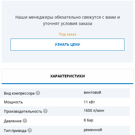
СМЕННЫЕ ЭЛЕМЕНТЫ МАГИСТРАЛЬНЫХ
ФИЛЬТРОВ
Наши менеджеры обязательно свяжутся с вами и
уточнят условия заказа
ДЛЯ АДСОРБЦИОННЫХ ОСУШИТЕЛЕЙ
Под заказ
ЭЛЕКТРОДВИГАТЕЛИ
УЗНАТЬ ЦЕНУ
БЕНЗИНОВЫЕ ДВИГАТЕЛИ
ДИЗЕЛЬНЫЕ ДВИГАТЕЛИ
ХАРАКТЕРИСТИКИ
ДЕТАЛИ ДВС
винтовой
Вид компрессора
ФИЛЬТРЫ ТОПЛИВНЫЕ
Мощность
11 кВт
МОТОРНОЕ МАСЛО
1600 л/мин
Производительность
8 бар
РАДИАТОРЫ
Давление
ременной
Тип привода
ПОДШИПНИКИ