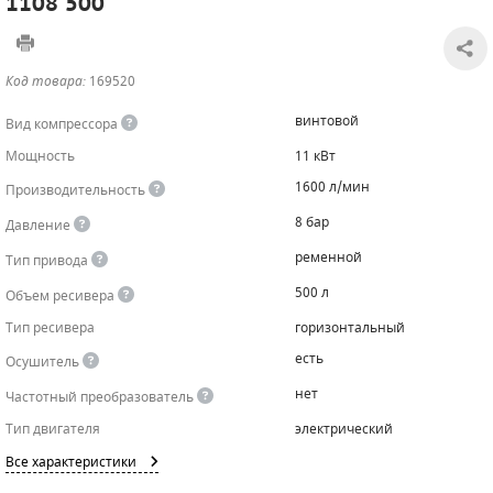
1108 500
САДОВАЯ ТЕХНИКА
КАНАЛИЗАЦИОННЫЕ НАСОСЫ
ТАЛИ И ТЕЛЬФЕРЫ
КОНТРОЛЛЕРЫ (БЛОКИ УПРАВЛЕНИЯ)
Код товара:
169520
ЧИЛЛЕРЫ
БЕНЗИНОВЫЕ МОТОПОМПЫ
ОСВЕТИТЕЛЬНЫЕ МАЧТЫ
ПРЕДОХРАНИТЕЛЬНЫЕ КЛАПАНЫ
винтовой
Вид компрессора
КОНТЕЙНЕРЫ ДЛЯ ОБОРУДОВАНИЯ
ДИЗЕЛЬНЫЕ МОТОПОМПЫ
ЛЕНТОЧНОПИЛЬНЫЕ СТАНКИ
ВПУСКНЫЕ КЛАПАНЫ
Мощность
11 кВт
1600 л/мин
Производительность
ОБРАТНЫЕ КЛАПАНЫ
8 бар
Давление
КЛАПАНЫ МИНИМАЛЬНОГО ДАВЛЕНИЯ
ременной
Тип привода
РЕЛЕ ДАВЛЕНИЯ ДЛЯ ДЛЯ КОМПРЕССОРОВ
500 л
Объем ресивера
Тип ресивера
горизонтальный
ДАТЧИКИ
есть
Осушитель
РУКАВА ВЫСОКОГО ДАВЛЕНИЯ (РВД)
нет
Частотный преобразователь
Тип двигателя
электрический
ЗАПЧАСТИ ДЛЯ ВИНТОВЫХ КОМПРЕССОРОВ
Все характеристики
КОНДЕНСАТООТВОДЧИКИ