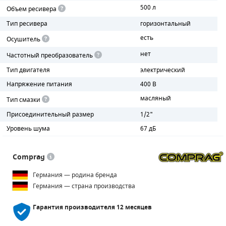
500 л
Объем ресивера
ПОРШНЕВЫЕ БЛОКИ
Тип ресивера
горизонтальный
есть
Осушитель
ДЕТАЛИ ПОРШНЕВЫХ КОМПРЕССОРОВ
нет
Частотный преобразователь
ДЕТАЛИ СПИРАЛЬНЫХ КОМПРЕССОРОВ
Тип двигателя
электрический
Напряжение питания
400 В
ДЕТАЛИ НАСОСНОЙ ЧАСТИ
масляный
Тип смазки
ДЕТАЛИ ПОГРУЖНЫХ НАСОСОВ
Присоединительный размер
1/2"
Уровень шума
67 дБ
ШЛАНГИ ДЛЯ МОТОПОМП
ДЛЯ ВАКУУМНЫХ НАСОСОВ
Comprag
Германия — родина бренда
Германия — страна производства
Гарантия производителя
12 месяцев