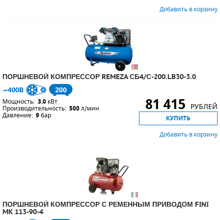
Добавить в корзину
ПОРШНЕВЫЕ БЛОКИ
ДЕТАЛИ ПОРШНЕВЫХ КОМПРЕССОРОВ
ДЕТАЛИ СПИРАЛЬНЫХ КОМПРЕССОРОВ
ПОРШНЕВОЙ КОМПРЕССОР REMEZA СБ4/С-200.LB30-3.0
ДЕТАЛИ НАСОСНОЙ ЧАСТИ
200
81 415
Мощность:
3.0
кВт
ДЕТАЛИ ПОГРУЖНЫХ НАСОСОВ
РУБЛЕЙ
Производительность:
500
л/мин
Давление:
9
бар
КУПИТЬ
ШЛАНГИ ДЛЯ МОТОПОМП
Добавить в корзину
ДЛЯ ВАКУУМНЫХ НАСОСОВ
ПОРШНЕВОЙ КОМПРЕССОР С РЕМЕННЫМ ПРИВОДОМ FINI
MK 113-90-4