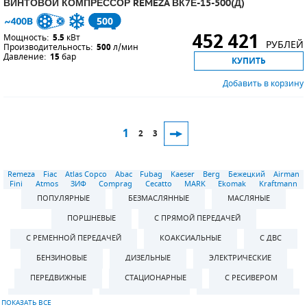
ВИНТОВОЙ КОМПРЕССОР REMEZA ВК7Е-15-500(Д)
500
452 421
Мощность:
5.5
кВт
РУБЛЕЙ
Производительность:
500
л/мин
Давление:
15
бар
КУПИТЬ
Добавить в корзину
1
2
3
Remeza
Fiac
Atlas Copco
Abac
Fubag
Kaeser
Berg
Бежецкий
Airman
Fini
Atmos
ЗИФ
Comprag
Cecatto
MARK
Ekomak
Kraftmann
ПОПУЛЯРНЫЕ
БЕЗМАСЛЯННЫЕ
МАСЛЯНЫЕ
ПОРШНЕВЫЕ
С ПРЯМОЙ ПЕРЕДАЧЕЙ
С РЕМЕННОЙ ПЕРЕДАЧЕЙ
КОАКСИАЛЬНЫЕ
С ДВС
БЕНЗИНОВЫЕ
ДИЗЕЛЬНЫЕ
ЭЛЕКТРИЧЕСКИЕ
ПЕРЕДВИЖНЫЕ
СТАЦИОНАРНЫЕ
С РЕСИВЕРОМ
БЕЗ РЕСИВЕРА
ВЕРТИКАЛЬНЫЕ
ГОРИЗОНТАЛЬНЫЕ