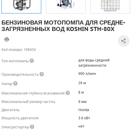
САДОВАЯ ТЕХНИКА
КАНАЛИЗАЦИОННЫЕ НАСОСЫ
ТАЛИ И ТЕЛЬФЕРЫ
КОНТРОЛЛЕРЫ (БЛОКИ УПРАВЛЕНИЯ)
БЕНЗИНОВАЯ МОТОПОМПА ДЛЯ СРЕДНЕ-
ЧИЛЛЕРЫ
БЕНЗИНОВЫЕ МОТОПОМПЫ
ОСВЕТИТЕЛЬНЫЕ МАЧТЫ
ПРЕДОХРАНИТЕЛЬНЫЕ КЛАПАНЫ
ЗАГРЯЗНЕННЫХ ВОД KOSHIN STH-80X
КОНТЕЙНЕРЫ ДЛЯ ОБОРУДОВАНИЯ
ДИЗЕЛЬНЫЕ МОТОПОМПЫ
ЛЕНТОЧНОПИЛЬНЫЕ СТАНКИ
ВПУСКНЫЕ КЛАПАНЫ
Код товара:
188456
ОБРАТНЫЕ КЛАПАНЫ
для воды средней
Тип мотопомпы
КЛАПАНЫ МИНИМАЛЬНОГО ДАВЛЕНИЯ
загрязненности
900 л/мин
Производительность
РЕЛЕ ДАВЛЕНИЯ ДЛЯ ДЛЯ КОМПРЕССОРОВ
26 м
Напор
ДАТЧИКИ
8 м
Максимальная глубина всасывания
Максимальный размер частиц
9 мм
РУКАВА ВЫСОКОГО ДАВЛЕНИЯ (РВД)
Двигатель
Honda
ЗАПЧАСТИ ДЛЯ ВИНТОВЫХ КОМПРЕССОРОВ
Мощность двигателя
3.6 кВт
нет
Электростартер
КОНДЕНСАТООТВОДЧИКИ