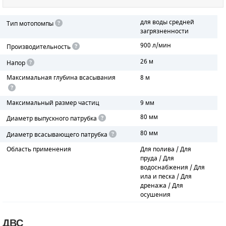
ПОРШНЕВЫЕ БЛОКИ
для воды средней
Тип мотопомпы
загрязненности
ДЕТАЛИ ПОРШНЕВЫХ КОМПРЕССОРОВ
900 л/мин
Производительность
26 м
Напор
ДЕТАЛИ СПИРАЛЬНЫХ КОМПРЕССОРОВ
Максимальная глубина всасывания
8 м
ДЕТАЛИ НАСОСНОЙ ЧАСТИ
Максимальный размер частиц
9 мм
ДЕТАЛИ ПОГРУЖНЫХ НАСОСОВ
80 мм
Диаметр выпускного патрубка
ШЛАНГИ ДЛЯ МОТОПОМП
80 мм
Диаметр всасывающего патрубка
Область применения
Для полива / Для
ДЛЯ ВАКУУМНЫХ НАСОСОВ
пруда / Для
водоснабжения / Для
ила и песка / Для
дренажа / Для
осушения
ДВС