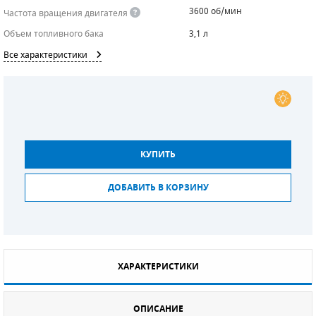
3600 об/мин
Частота вращения двигателя
СМЕННЫЕ ЭЛЕМЕНТЫ МАГИСТРАЛЬНЫХ
Объем топливного бака
ФИЛЬТРОВ
3,1 л
Все характеристики
ДЛЯ АДСОРБЦИОННЫХ ОСУШИТЕЛЕЙ
ЭЛЕКТРОДВИГАТЕЛИ
БЕНЗИНОВЫЕ ДВИГАТЕЛИ
КУПИТЬ
ДИЗЕЛЬНЫЕ ДВИГАТЕЛИ
ДОБАВИТЬ В КОРЗИНУ
ДЕТАЛИ ДВС
ФИЛЬТРЫ ТОПЛИВНЫЕ
МОТОРНОЕ МАСЛО
ХАРАКТЕРИСТИКИ
РАДИАТОРЫ
ОПИСАНИЕ
ПОДШИПНИКИ