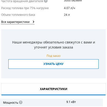
3000 об/мин
Частота вращения двигателя
Расход топлива при 75% нагрузке
СМЕННЫЕ ЭЛЕМЕНТЫ МАГИСТРАЛЬНЫХ
4.07 л/ч
ФИЛЬТРОВ
Объем топливного бака
24 л
Все характеристики
ДЛЯ АДСОРБЦИОННЫХ ОСУШИТЕЛЕЙ
ЭЛЕКТРОДВИГАТЕЛИ
Наши менеджеры обязательно свяжутся с вами и
БЕНЗИНОВЫЕ ДВИГАТЕЛИ
уточнят условия заказа
ДИЗЕЛЬНЫЕ ДВИГАТЕЛИ
Под заказ
ДЕТАЛИ ДВС
УЗНАТЬ ЦЕНУ
ФИЛЬТРЫ ТОПЛИВНЫЕ
МОТОРНОЕ МАСЛО
ХАРАКТЕРИСТИКИ
РАДИАТОРЫ
9.1 кВт
Мощность
ПОДШИПНИКИ