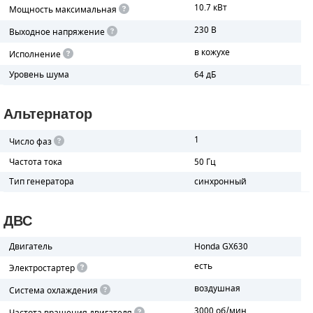
10.7 кВт
Мощность максимальная
ПОРШНЕВЫЕ БЛОКИ
230 В
Выходное напряжение
в кожухе
Исполнение
ДЕТАЛИ ПОРШНЕВЫХ КОМПРЕССОРОВ
Уровень шума
64 дБ
ДЕТАЛИ СПИРАЛЬНЫХ КОМПРЕССОРОВ
Альтернатор
ДЕТАЛИ НАСОСНОЙ ЧАСТИ
1
Число фаз
ДЕТАЛИ ПОГРУЖНЫХ НАСОСОВ
Частота тока
50 Гц
ШЛАНГИ ДЛЯ МОТОПОМП
Тип генератора
синхронный
ДЛЯ ВАКУУМНЫХ НАСОСОВ
ДВС
Двигатель
Honda GX630
есть
Электростартер
воздушная
Система охлаждения
3000 об/мин