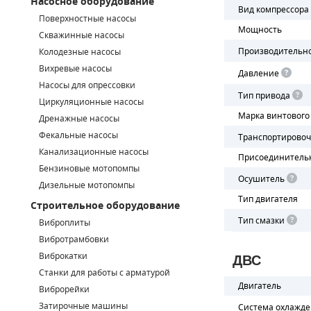
Насосное оборудование
Вид компрессора
Поверхностные насосы
СМЕННЫЕ ЭЛЕМЕНТЫ МАГИСТРАЛЬНЫХ ФИЛЬТРОВ
Мощность
Скважинные насосы
Производительн
Колодезные насосы
ДЛЯ АДСОРБЦИОННЫХ ОСУШИТЕЛЕЙ
Вихревые насосы
Давление
ЭЛЕКТРОДВИГАТЕЛИ
Насосы для опрессовки
Тип привода
Циркуляционные насосы
БЕНЗИНОВЫЕ ДВИГАТЕЛИ
Марка винтового
Дренажные насосы
Фекальные насосы
Транспортирово
ДИЗЕЛЬНЫЕ ДВИГАТЕЛИ
Канализационные насосы
Присоединитель
Бензиновые мотопомпы
ДЕТАЛИ ДВС
Осушитель
Дизельные мотопомпы
Тип двигателя
Строительное оборудование
ФИЛЬТРЫ ТОПЛИВНЫЕ
Тип смазки
Виброплиты
МОТОРНОЕ МАСЛО
Вибротрамбовки
Виброкатки
ДВС
РАДИАТОРЫ
Станки для работы с арматурой
Двигатель
Виброрейки
ПОДШИПНИКИ
Затирочные машины
Система охлажд