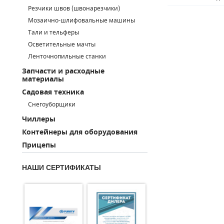
Резчики швов (швонарезчики)
ПОРШНЕВЫЕ БЛОКИ
Мозаично-шлифовальные машины
Тали и тельферы
ДЕТАЛИ ПОРШНЕВЫХ КОМПРЕССОРОВ
Осветительные мачты
Ленточнопильные станки
ДЕТАЛИ СПИРАЛЬНЫХ КОМПРЕССОРОВ
Запчасти и расходные
материалы
ДЕТАЛИ НАСОСНОЙ ЧАСТИ
Садовая техника
ДЕТАЛИ ПОГРУЖНЫХ НАСОСОВ
Снегоуборщики
Чиллеры
ШЛАНГИ ДЛЯ МОТОПОМП
Контейнеры для оборудования
Прицепы
ДЛЯ ВАКУУМНЫХ НАСОСОВ
НАШИ СЕРТИФИКАТЫ