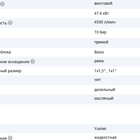
винтовой
47.8 кВт
4500 л/мин
ость
10 бар
прямой
 блока
Baosi
рама
чное оснащение
ный размер
1х1,5" , 1х1"
нет
дизельный
масляный
Yunnei
жидкостная
ения