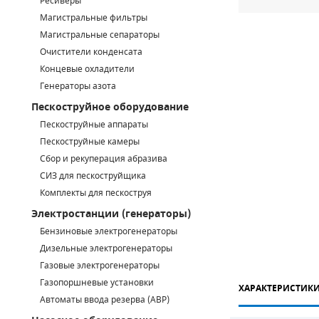
Ресиверы
Магистральные фильтры
САДОВАЯ ТЕХНИКА
КАНАЛИЗАЦИОННЫЕ НАСОСЫ
ТАЛИ И ТЕЛЬФЕРЫ
КОНТРОЛЛЕРЫ (БЛОКИ УПРАВЛЕНИЯ)
Магистральные сепараторы
Очистители конденсата
ЧИЛЛЕРЫ
БЕНЗИНОВЫЕ МОТОПОМПЫ
ОСВЕТИТЕЛЬНЫЕ МАЧТЫ
ПРЕДОХРАНИТЕЛЬНЫЕ КЛАПАНЫ
Концевые охладители
Генераторы азота
КОНТЕЙНЕРЫ ДЛЯ ОБОРУДОВАНИЯ
ДИЗЕЛЬНЫЕ МОТОПОМПЫ
ЛЕНТОЧНОПИЛЬНЫЕ СТАНКИ
ВПУСКНЫЕ КЛАПАНЫ
Пескоструйное оборудование
ОБРАТНЫЕ КЛАПАНЫ
Пескоструйные аппараты
Пескоструйные камеры
КЛАПАНЫ МИНИМАЛЬНОГО ДАВЛЕНИЯ
Сбор и рекуперация абразива
СИЗ для пескоструйщика
РЕЛЕ ДАВЛЕНИЯ ДЛЯ ДЛЯ КОМПРЕССОРОВ
Комплекты для пескоструя
Электростанции (генераторы)
ДАТЧИКИ
Бензиновые электрогенераторы
Chicago Pneumatic
Дизельные электрогенераторы
РУКАВА ВЫСОКОГО ДАВЛЕНИЯ (РВД)
Газовые электрогенераторы
ЗАПЧАСТИ ДЛЯ ВИНТОВЫХ КОМПРЕССОРОВ
Газопоршневые установки
ХАРАКТЕРИСТИК
Автоматы ввода резерва (АВР)
КОНДЕНСАТООТВОДЧИКИ