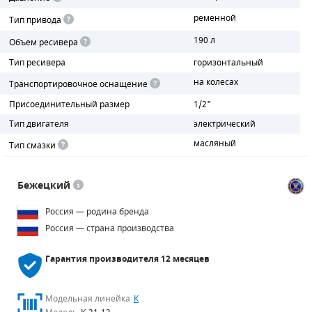
ременной
Тип привода
ПОРШНЕВЫЕ БЛОКИ
190 л
Объем ресивера
ДЕТАЛИ ПОРШНЕВЫХ КОМПРЕССОРОВ
Тип ресивера
горизонтальный
на колесах
Транспортировочное оснащение
ДЕТАЛИ СПИРАЛЬНЫХ КОМПРЕССОРОВ
Присоединительный размер
1/2"
ДЕТАЛИ НАСОСНОЙ ЧАСТИ
Тип двигателя
электрический
масляный
Тип смазки
ДЕТАЛИ ПОГРУЖНЫХ НАСОСОВ
ШЛАНГИ ДЛЯ МОТОПОМП
Бежецкий
ДЛЯ ВАКУУМНЫХ НАСОСОВ
Россия — родина бренда
Россия — страна производства
Гарантия производителя
12 месяцев
Модельная линейка
К