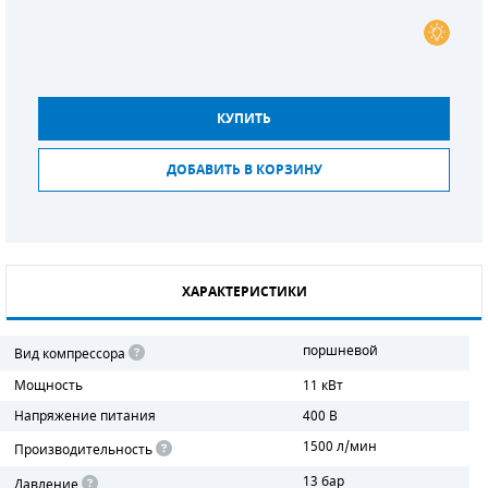
СМЕННЫЕ ЭЛЕМЕНТЫ МАГИСТРАЛЬНЫХ
ФИЛЬТРОВ
ДЛЯ АДСОРБЦИОННЫХ ОСУШИТЕЛЕЙ
КУПИТЬ
ЭЛЕКТРОДВИГАТЕЛИ
ДОБАВИТЬ В КОРЗИНУ
БЕНЗИНОВЫЕ ДВИГАТЕЛИ
ДИЗЕЛЬНЫЕ ДВИГАТЕЛИ
ДЕТАЛИ ДВС
ХАРАКТЕРИСТИКИ
ФИЛЬТРЫ ТОПЛИВНЫЕ
поршневой
Вид компрессора
Мощность
11 кВт
МОТОРНОЕ МАСЛО
Напряжение питания
400 В
РАДИАТОРЫ
1500 л/мин
Производительность
13 бар
ПОДШИПНИКИ
Давление