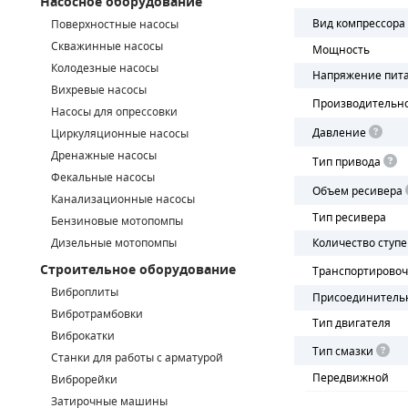
Насосное оборудование
Вид компрессора
Поверхностные насосы
СМЕННЫЕ ЭЛЕМЕНТЫ МАГИСТРАЛЬНЫХ ФИЛЬТРОВ
Скважинные насосы
Мощность
Колодезные насосы
ДЛЯ АДСОРБЦИОННЫХ ОСУШИТЕЛЕЙ
Напряжение пит
Вихревые насосы
Производительн
ЭЛЕКТРОДВИГАТЕЛИ
Насосы для опрессовки
Давление
Циркуляционные насосы
БЕНЗИНОВЫЕ ДВИГАТЕЛИ
Дренажные насосы
Тип привода
Фекальные насосы
ДИЗЕЛЬНЫЕ ДВИГАТЕЛИ
Объем ресивера
Канализационные насосы
Тип ресивера
Бензиновые мотопомпы
ДЕТАЛИ ДВС
Дизельные мотопомпы
Количество ступ
Строительное оборудование
ФИЛЬТРЫ ТОПЛИВНЫЕ
Транспортирово
Виброплиты
Присоединитель
МОТОРНОЕ МАСЛО
Вибротрамбовки
Тип двигателя
Виброкатки
РАДИАТОРЫ
Тип смазки
Станки для работы с арматурой
Передвижной
Виброрейки
ПОДШИПНИКИ
Затирочные машины