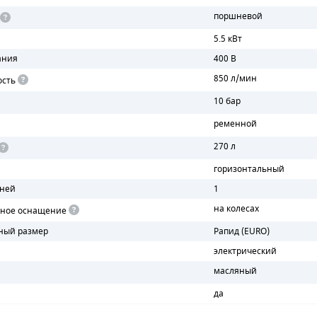
поршневой
5.5 кВт
ания
400 В
850 л/мин
ость
10 бар
ременной
270 л
горизонтальный
еней
1
на колесах
чное оснащение
ный размер
Рапид (EURO)
электрический
масляный
да