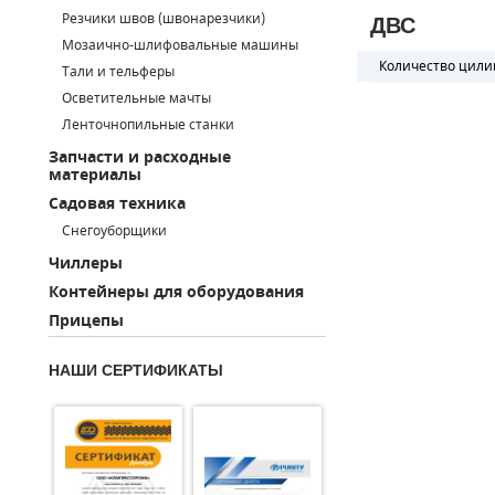
Резчики швов (швонарезчики)
ДВС
ПОРШНЕВЫЕ БЛОКИ
Мозаично-шлифовальные машины
Количество цили
Тали и тельферы
ДЕТАЛИ ПОРШНЕВЫХ КОМПРЕССОРОВ
Осветительные мачты
Ленточнопильные станки
ДЕТАЛИ СПИРАЛЬНЫХ КОМПРЕССОРОВ
Запчасти и расходные
материалы
ДЕТАЛИ НАСОСНОЙ ЧАСТИ
Садовая техника
ДЕТАЛИ ПОГРУЖНЫХ НАСОСОВ
Снегоуборщики
Чиллеры
ШЛАНГИ ДЛЯ МОТОПОМП
Контейнеры для оборудования
Прицепы
ДЛЯ ВАКУУМНЫХ НАСОСОВ
НАШИ СЕРТИФИКАТЫ