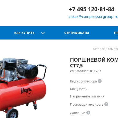
+7 495 120-81-84
zakaz@compressorgroup.r
КАК КУПИТЬ
СЕРТИФИКАТЫ
П
Каталог
Компр
ПОРШНЕВОЙ КОМП
Chicago Pneumatic
CT7,5
Код товара:
011763
Вид компрессора
Мощность
Напряжение питания
Производительность
Давление