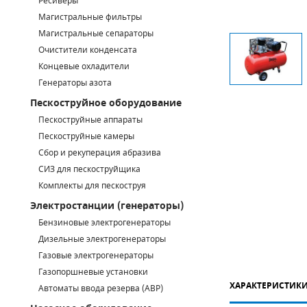
Ресиверы
Магистральные фильтры
САДОВАЯ ТЕХНИКА
КАНАЛИЗАЦИОННЫЕ НАСОСЫ
ТАЛИ И ТЕЛЬФЕРЫ
КОНТРОЛЛЕРЫ (БЛОКИ УПРАВЛЕНИЯ)
Магистральные сепараторы
Очистители конденсата
ЧИЛЛЕРЫ
БЕНЗИНОВЫЕ МОТОПОМПЫ
ОСВЕТИТЕЛЬНЫЕ МАЧТЫ
ПРЕДОХРАНИТЕЛЬНЫЕ КЛАПАНЫ
Концевые охладители
Генераторы азота
КОНТЕЙНЕРЫ ДЛЯ ОБОРУДОВАНИЯ
ДИЗЕЛЬНЫЕ МОТОПОМПЫ
ЛЕНТОЧНОПИЛЬНЫЕ СТАНКИ
ВПУСКНЫЕ КЛАПАНЫ
Пескоструйное оборудование
ОБРАТНЫЕ КЛАПАНЫ
Пескоструйные аппараты
Пескоструйные камеры
КЛАПАНЫ МИНИМАЛЬНОГО ДАВЛЕНИЯ
Сбор и рекуперация абразива
СИЗ для пескоструйщика
РЕЛЕ ДАВЛЕНИЯ ДЛЯ ДЛЯ КОМПРЕССОРОВ
Комплекты для пескоструя
Электростанции (генераторы)
ДАТЧИКИ
Бензиновые электрогенераторы
Chicago Pneumatic
Дизельные электрогенераторы
РУКАВА ВЫСОКОГО ДАВЛЕНИЯ (РВД)
Газовые электрогенераторы
ЗАПЧАСТИ ДЛЯ ВИНТОВЫХ КОМПРЕССОРОВ
Газопоршневые установки
ХАРАКТЕРИСТИК
Автоматы ввода резерва (АВР)
КОНДЕНСАТООТВОДЧИКИ