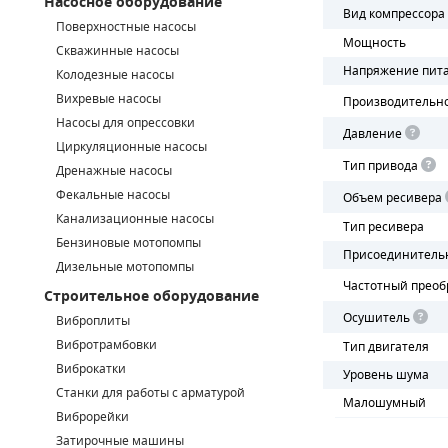
Насосное оборудование
Вид компрессора
Поверхностные насосы
СМЕННЫЕ ЭЛЕМЕНТЫ МАГИСТРАЛЬНЫХ ФИЛЬТРОВ
Мощность
Скважинные насосы
Напряжение пит
Колодезные насосы
ДЛЯ АДСОРБЦИОННЫХ ОСУШИТЕЛЕЙ
Вихревые насосы
Производительн
ЭЛЕКТРОДВИГАТЕЛИ
Насосы для опрессовки
Давление
Циркуляционные насосы
БЕНЗИНОВЫЕ ДВИГАТЕЛИ
Тип привода
Дренажные насосы
Фекальные насосы
Объем ресивера
ДИЗЕЛЬНЫЕ ДВИГАТЕЛИ
Канализационные насосы
Тип ресивера
Бензиновые мотопомпы
ДЕТАЛИ ДВС
Присоединитель
Дизельные мотопомпы
Частотный преоб
Строительное оборудование
ФИЛЬТРЫ ТОПЛИВНЫЕ
Осушитель
Виброплиты
МОТОРНОЕ МАСЛО
Вибротрамбовки
Тип двигателя
Виброкатки
Уровень шума
РАДИАТОРЫ
Станки для работы с арматурой
Малошумный
Виброрейки
ПОДШИПНИКИ
Затирочные машины