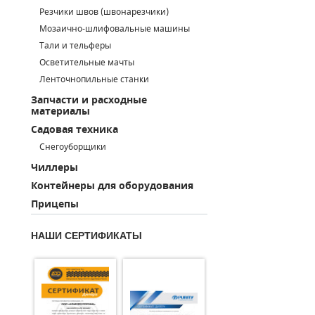
Резчики швов (швонарезчики)
ПОРШНЕВЫЕ БЛОКИ
Мозаично-шлифовальные машины
Тали и тельферы
ДЕТАЛИ ПОРШНЕВЫХ КОМПРЕССОРОВ
Осветительные мачты
Ленточнопильные станки
ДЕТАЛИ СПИРАЛЬНЫХ КОМПРЕССОРОВ
Запчасти и расходные
материалы
ДЕТАЛИ НАСОСНОЙ ЧАСТИ
Садовая техника
ДЕТАЛИ ПОГРУЖНЫХ НАСОСОВ
Снегоуборщики
Чиллеры
ШЛАНГИ ДЛЯ МОТОПОМП
Контейнеры для оборудования
Прицепы
ДЛЯ ВАКУУМНЫХ НАСОСОВ
НАШИ СЕРТИФИКАТЫ