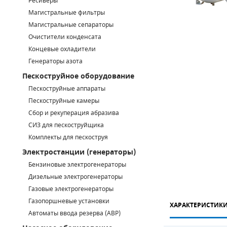
Ресиверы
Магистральные фильтры
САДОВАЯ ТЕХНИКА
КАНАЛИЗАЦИОННЫЕ НАСОСЫ
ТАЛИ И ТЕЛЬФЕРЫ
КОНТРОЛЛЕРЫ (БЛОКИ УПРАВЛЕНИЯ)
Магистральные сепараторы
Очистители конденсата
ЧИЛЛЕРЫ
БЕНЗИНОВЫЕ МОТОПОМПЫ
ОСВЕТИТЕЛЬНЫЕ МАЧТЫ
ПРЕДОХРАНИТЕЛЬНЫЕ КЛАПАНЫ
Концевые охладители
Генераторы азота
КОНТЕЙНЕРЫ ДЛЯ ОБОРУДОВАНИЯ
ДИЗЕЛЬНЫЕ МОТОПОМПЫ
ЛЕНТОЧНОПИЛЬНЫЕ СТАНКИ
ВПУСКНЫЕ КЛАПАНЫ
Пескоструйное оборудование
ОБРАТНЫЕ КЛАПАНЫ
Пескоструйные аппараты
Пескоструйные камеры
КЛАПАНЫ МИНИМАЛЬНОГО ДАВЛЕНИЯ
Сбор и рекуперация абразива
СИЗ для пескоструйщика
РЕЛЕ ДАВЛЕНИЯ ДЛЯ ДЛЯ КОМПРЕССОРОВ
Комплекты для пескоструя
Электростанции (генераторы)
ДАТЧИКИ
Бензиновые электрогенераторы
Chicago Pneumatic
Дизельные электрогенераторы
РУКАВА ВЫСОКОГО ДАВЛЕНИЯ (РВД)
Газовые электрогенераторы
ЗАПЧАСТИ ДЛЯ ВИНТОВЫХ КОМПРЕССОРОВ
Газопоршневые установки
ХАРАКТЕРИСТИК
Автоматы ввода резерва (АВР)
КОНДЕНСАТООТВОДЧИКИ