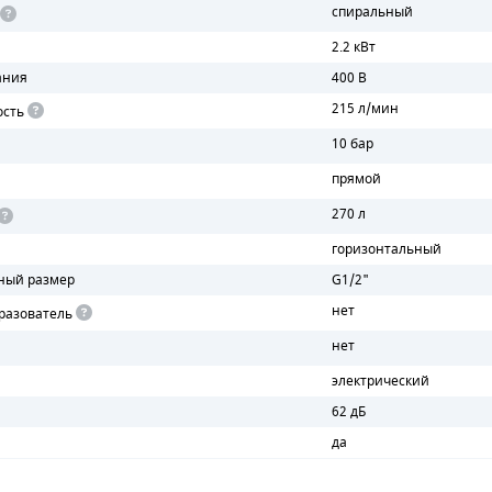
спиральный
2.2 кВт
ания
400 В
215 л/мин
ость
10 бар
прямой
270 л
горизонтальный
ный размер
G1/2"
нет
разователь
нет
электрический
62 дБ
да