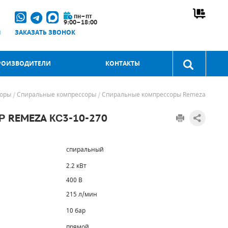
пн–пт
9:00–18:00
u
ЗАКАЗАТЬ ЗВОНОК
РОИЗВОДИТЕЛИ
КОНТАКТЫ
соры
Спиральные компрессоры
Спиральные компрессоры Remeza
REMEZA КС3-10-270
спиральный
2.2 кВт
400 В
215 л/мин
10 бар
прямой