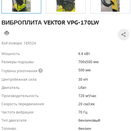
САДОВАЯ ТЕХНИКА
КАНАЛИЗАЦИОННЫЕ НАСОСЫ
ТАЛИ И ТЕЛЬФЕРЫ
КОНТРОЛЛЕРЫ (БЛОКИ УПРАВЛЕНИЯ)
ВИБРОПЛИТА VEKTOR VPG-170LW
ЧИЛЛЕРЫ
БЕНЗИНОВЫЕ МОТОПОМПЫ
ОСВЕТИТЕЛЬНЫЕ МАЧТЫ
ПРЕДОХРАНИТЕЛЬНЫЕ КЛАПАНЫ
КОНТЕЙНЕРЫ ДЛЯ ОБОРУДОВАНИЯ
ДИЗЕЛЬНЫЕ МОТОПОМПЫ
ЛЕНТОЧНОПИЛЬНЫЕ СТАНКИ
ВПУСКНЫЕ КЛАПАНЫ
Код товара:
189524
ОБРАТНЫЕ КЛАПАНЫ
Мощность
6.6 кВт
Размеры подошвы
700х500 мм
КЛАПАНЫ МИНИМАЛЬНОГО ДАВЛЕНИЯ
500 мм
Глубина уплотнения
РЕЛЕ ДАВЛЕНИЯ ДЛЯ ДЛЯ КОМПРЕССОРОВ
Центробежная сила
30 кН
Двигатель
Lifan
ДАТЧИКИ
Производительность
720 м²/час
РУКАВА ВЫСОКОГО ДАВЛЕНИЯ (РВД)
Скорость передвижения
20 см/сек
Частота вибрации
70 Гц
ЗАПЧАСТИ ДЛЯ ВИНТОВЫХ КОМПРЕССОРОВ
Тип двигателя
бензиновый
КОНДЕНСАТООТВОДЧИКИ
Топливо
бензин