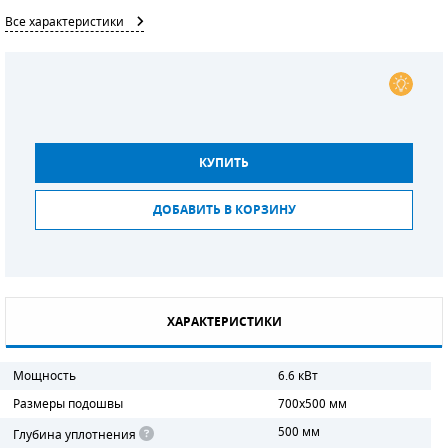
Все характеристики
СМЕННЫЕ ЭЛЕМЕНТЫ МАГИСТРАЛЬНЫХ
ФИЛЬТРОВ
ДЛЯ АДСОРБЦИОННЫХ ОСУШИТЕЛЕЙ
ЭЛЕКТРОДВИГАТЕЛИ
КУПИТЬ
БЕНЗИНОВЫЕ ДВИГАТЕЛИ
ДОБАВИТЬ В КОРЗИНУ
ДИЗЕЛЬНЫЕ ДВИГАТЕЛИ
ДЕТАЛИ ДВС
ФИЛЬТРЫ ТОПЛИВНЫЕ
ХАРАКТЕРИСТИКИ
МОТОРНОЕ МАСЛО
Мощность
6.6 кВт
РАДИАТОРЫ
Размеры подошвы
700х500 мм
500 мм
Глубина уплотнения
ПОДШИПНИКИ