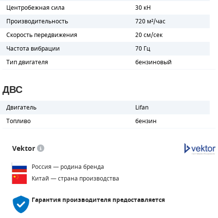
Центробежная сила
30 кН
ПОРШНЕВЫЕ БЛОКИ
Производительность
720 м²/час
Скорость передвижения
20 см/сек
ДЕТАЛИ ПОРШНЕВЫХ КОМПРЕССОРОВ
Частота вибрации
70 Гц
ДЕТАЛИ СПИРАЛЬНЫХ КОМПРЕССОРОВ
Тип двигателя
бензиновый
ДЕТАЛИ НАСОСНОЙ ЧАСТИ
ДВС
ДЕТАЛИ ПОГРУЖНЫХ НАСОСОВ
Двигатель
Lifan
Топливо
бензин
ШЛАНГИ ДЛЯ МОТОПОМП
ДЛЯ ВАКУУМНЫХ НАСОСОВ
Vektor
Россия — родина бренда
Китай — страна производства
Гарантия производителя
предоставляется