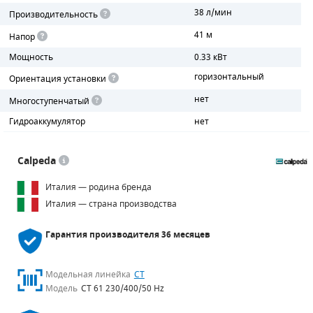
38 л/мин
Производительность
ПОРШНЕВЫЕ БЛОКИ
41 м
Напор
Мощность
0.33 кВт
ДЕТАЛИ ПОРШНЕВЫХ КОМПРЕССОРОВ
горизонтальный
Ориентация установки
ДЕТАЛИ СПИРАЛЬНЫХ КОМПРЕССОРОВ
нет
Многоступенчатый
ДЕТАЛИ НАСОСНОЙ ЧАСТИ
Гидроаккумулятор
нет
ДЕТАЛИ ПОГРУЖНЫХ НАСОСОВ
Calpeda
ШЛАНГИ ДЛЯ МОТОПОМП
Италия — родина бренда
Италия — страна производства
ДЛЯ ВАКУУМНЫХ НАСОСОВ
Гарантия производителя
36 месяцев
Модельная линейка
CT
Модель
CT 61 230/400/50 Hz