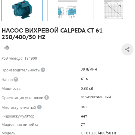
САДОВАЯ ТЕХНИКА
КАНАЛИЗАЦИОННЫЕ НАСОСЫ
ТАЛИ И ТЕЛЬФЕРЫ
КОНТРОЛЛЕРЫ (БЛОКИ УПРАВЛЕНИЯ)
ЧИЛЛЕРЫ
БЕНЗИНОВЫЕ МОТОПОМПЫ
ОСВЕТИТЕЛЬНЫЕ МАЧТЫ
ПРЕДОХРАНИТЕЛЬНЫЕ КЛАПАНЫ
НАСОС ВИХРЕВОЙ CALPEDA CT 61
230/400/50 HZ
КОНТЕЙНЕРЫ ДЛЯ ОБОРУДОВАНИЯ
ДИЗЕЛЬНЫЕ МОТОПОМПЫ
ЛЕНТОЧНОПИЛЬНЫЕ СТАНКИ
ВПУСКНЫЕ КЛАПАНЫ
ОБРАТНЫЕ КЛАПАНЫ
Код товара:
194900
КЛАПАНЫ МИНИМАЛЬНОГО ДАВЛЕНИЯ
38 л/мин
Производительность
РЕЛЕ ДАВЛЕНИЯ ДЛЯ ДЛЯ КОМПРЕССОРОВ
41 м
Напор
Мощность
0.33 кВт
ДАТЧИКИ
горизонтальный
Ориентация установки
РУКАВА ВЫСОКОГО ДАВЛЕНИЯ (РВД)
нет
Многоступенчатый
Гидроаккумулятор
нет
ЗАПЧАСТИ ДЛЯ ВИНТОВЫХ КОМПРЕССОРОВ
Модельная линейка
CT
КОНДЕНСАТООТВОДЧИКИ
Модель
CT 61 230/400/50 Hz