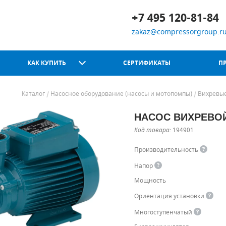
+7 495 120-81-84
zakaz@compressorgroup.r
КАК КУПИТЬ
СЕРТИФИКАТЫ
П
Каталог
Насосное оборудование (насосы и мотопомпы)
Вихревые
НАСОС ВИХРЕВОЙ 
Chicago Pneumatic
Код товара:
194901
Производительность
Напор
Мощность
Ориентация установки
Многоступенчатый