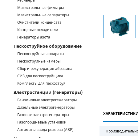
Ресиверы
Магистральные фильтры
САДОВАЯ ТЕХНИКА
КАНАЛИЗАЦИОННЫЕ НАСОСЫ
ТАЛИ И ТЕЛЬФЕРЫ
КОНТРОЛЛЕРЫ (БЛОКИ УПРАВЛЕНИЯ)
Магистральные сепараторы
Очистители конденсата
ЧИЛЛЕРЫ
БЕНЗИНОВЫЕ МОТОПОМПЫ
ОСВЕТИТЕЛЬНЫЕ МАЧТЫ
ПРЕДОХРАНИТЕЛЬНЫЕ КЛАПАНЫ
Концевые охладители
Генераторы азота
КОНТЕЙНЕРЫ ДЛЯ ОБОРУДОВАНИЯ
ДИЗЕЛЬНЫЕ МОТОПОМПЫ
ЛЕНТОЧНОПИЛЬНЫЕ СТАНКИ
ВПУСКНЫЕ КЛАПАНЫ
Пескоструйное оборудование
ОБРАТНЫЕ КЛАПАНЫ
Пескоструйные аппараты
Пескоструйные камеры
КЛАПАНЫ МИНИМАЛЬНОГО ДАВЛЕНИЯ
Сбор и рекуперация абразива
СИЗ для пескоструйщика
РЕЛЕ ДАВЛЕНИЯ ДЛЯ ДЛЯ КОМПРЕССОРОВ
Комплекты для пескоструя
Электростанции (генераторы)
ДАТЧИКИ
Бензиновые электрогенераторы
Chicago Pneumatic
Дизельные электрогенераторы
РУКАВА ВЫСОКОГО ДАВЛЕНИЯ (РВД)
ХАРАКТЕРИСТИК
Газовые электрогенераторы
ЗАПЧАСТИ ДЛЯ ВИНТОВЫХ КОМПРЕССОРОВ
Газопоршневые установки
Автоматы ввода резерва (АВР)
Производительн
КОНДЕНСАТООТВОДЧИКИ