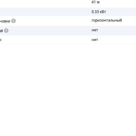
41 м
0.33 кВт
горизонтальный
новки
нет
ый
р
нет