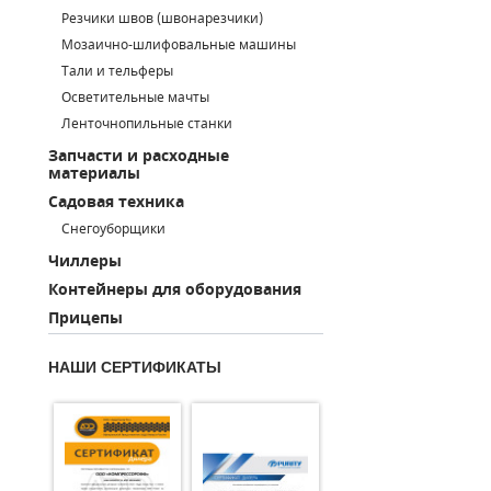
Резчики швов (швонарезчики)
ПОРШНЕВЫЕ БЛОКИ
Мозаично-шлифовальные машины
Тали и тельферы
ДЕТАЛИ ПОРШНЕВЫХ КОМПРЕССОРОВ
Осветительные мачты
Ленточнопильные станки
ДЕТАЛИ СПИРАЛЬНЫХ КОМПРЕССОРОВ
Запчасти и расходные
материалы
ДЕТАЛИ НАСОСНОЙ ЧАСТИ
Садовая техника
ДЕТАЛИ ПОГРУЖНЫХ НАСОСОВ
Снегоуборщики
Чиллеры
ШЛАНГИ ДЛЯ МОТОПОМП
Контейнеры для оборудования
Прицепы
ДЛЯ ВАКУУМНЫХ НАСОСОВ
НАШИ СЕРТИФИКАТЫ