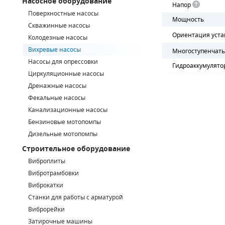
Насосное оборудование
Напор
Поверхностные насосы
СМЕННЫЕ ЭЛЕМЕНТЫ МАГИСТРАЛЬНЫХ ФИЛЬТРОВ
Мощность
Скважинные насосы
Ориентация уста
Колодезные насосы
ДЛЯ АДСОРБЦИОННЫХ ОСУШИТЕЛЕЙ
Вихревые насосы
Многоступенчат
ЭЛЕКТРОДВИГАТЕЛИ
Насосы для опрессовки
Гидроаккумулято
Циркуляционные насосы
БЕНЗИНОВЫЕ ДВИГАТЕЛИ
Дренажные насосы
Фекальные насосы
ДИЗЕЛЬНЫЕ ДВИГАТЕЛИ
Канализационные насосы
Бензиновые мотопомпы
ДЕТАЛИ ДВС
Дизельные мотопомпы
Строительное оборудование
ФИЛЬТРЫ ТОПЛИВНЫЕ
Виброплиты
МОТОРНОЕ МАСЛО
Вибротрамбовки
Виброкатки
РАДИАТОРЫ
Станки для работы с арматурой
Виброрейки
ПОДШИПНИКИ
Затирочные машины