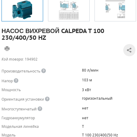
САДОВАЯ ТЕХНИКА
КАНАЛИЗАЦИОННЫЕ НАСОСЫ
ТАЛИ И ТЕЛЬФЕРЫ
КОНТРОЛЛЕРЫ (БЛОКИ УПРАВЛЕНИЯ)
ЧИЛЛЕРЫ
БЕНЗИНОВЫЕ МОТОПОМПЫ
ОСВЕТИТЕЛЬНЫЕ МАЧТЫ
ПРЕДОХРАНИТЕЛЬНЫЕ КЛАПАНЫ
НАСОС ВИХРЕВОЙ CALPEDA T 100
230/400/50 HZ
КОНТЕЙНЕРЫ ДЛЯ ОБОРУДОВАНИЯ
ДИЗЕЛЬНЫЕ МОТОПОМПЫ
ЛЕНТОЧНОПИЛЬНЫЕ СТАНКИ
ВПУСКНЫЕ КЛАПАНЫ
ОБРАТНЫЕ КЛАПАНЫ
Код товара:
194902
КЛАПАНЫ МИНИМАЛЬНОГО ДАВЛЕНИЯ
80 л/мин
Производительность
РЕЛЕ ДАВЛЕНИЯ ДЛЯ ДЛЯ КОМПРЕССОРОВ
103 м
Напор
Мощность
3 кВт
ДАТЧИКИ
горизонтальный
Ориентация установки
РУКАВА ВЫСОКОГО ДАВЛЕНИЯ (РВД)
нет
Многоступенчатый
Гидроаккумулятор
нет
ЗАПЧАСТИ ДЛЯ ВИНТОВЫХ КОМПРЕССОРОВ
Модельная линейка
T
КОНДЕНСАТООТВОДЧИКИ
Модель
T 100 230/400/50 Hz