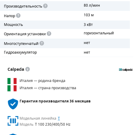
80 л/мин
Производительность
ПОРШНЕВЫЕ БЛОКИ
103 м
Напор
Мощность
3 кВт
ДЕТАЛИ ПОРШНЕВЫХ КОМПРЕССОРОВ
горизонтальный
Ориентация установки
ДЕТАЛИ СПИРАЛЬНЫХ КОМПРЕССОРОВ
нет
Многоступенчатый
ДЕТАЛИ НАСОСНОЙ ЧАСТИ
Гидроаккумулятор
нет
ДЕТАЛИ ПОГРУЖНЫХ НАСОСОВ
Calpeda
ШЛАНГИ ДЛЯ МОТОПОМП
Италия — родина бренда
Италия — страна производства
ДЛЯ ВАКУУМНЫХ НАСОСОВ
Гарантия производителя
36 месяцев
Модельная линейка
T
Модель
T 100 230/400/50 Hz