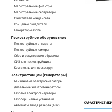
Ресиверы
Магистральные фильтры
САДОВАЯ ТЕХНИКА
КАНАЛИЗАЦИОННЫЕ НАСОСЫ
ТАЛИ И ТЕЛЬФЕРЫ
КОНТРОЛЛЕРЫ (БЛОКИ УПРАВЛЕНИЯ)
Магистральные сепараторы
Очистители конденсата
ЧИЛЛЕРЫ
БЕНЗИНОВЫЕ МОТОПОМПЫ
ОСВЕТИТЕЛЬНЫЕ МАЧТЫ
ПРЕДОХРАНИТЕЛЬНЫЕ КЛАПАНЫ
Концевые охладители
Генераторы азота
КОНТЕЙНЕРЫ ДЛЯ ОБОРУДОВАНИЯ
ДИЗЕЛЬНЫЕ МОТОПОМПЫ
ЛЕНТОЧНОПИЛЬНЫЕ СТАНКИ
ВПУСКНЫЕ КЛАПАНЫ
Пескоструйное оборудование
ОБРАТНЫЕ КЛАПАНЫ
Пескоструйные аппараты
Пескоструйные камеры
КЛАПАНЫ МИНИМАЛЬНОГО ДАВЛЕНИЯ
Сбор и рекуперация абразива
СИЗ для пескоструйщика
РЕЛЕ ДАВЛЕНИЯ ДЛЯ ДЛЯ КОМПРЕССОРОВ
Комплекты для пескоструя
Электростанции (генераторы)
ДАТЧИКИ
Бензиновые электрогенераторы
Chicago Pneumatic
Дизельные электрогенераторы
РУКАВА ВЫСОКОГО ДАВЛЕНИЯ (РВД)
Газовые электрогенераторы
ЗАПЧАСТИ ДЛЯ ВИНТОВЫХ КОМПРЕССОРОВ
Газопоршневые установки
ХАРАКТЕРИСТИК
Автоматы ввода резерва (АВР)
КОНДЕНСАТООТВОДЧИКИ