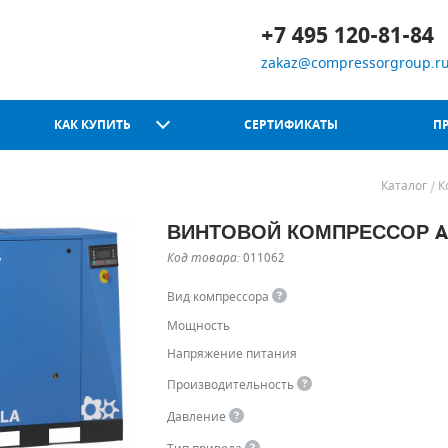
+7 495 120-81-84
zakaz@compressorgroup.r
КАК КУПИТЬ
СЕРТИФИКАТЫ
П
Каталог
К
ВИНТОВОЙ КОМПРЕССОР AB
Chicago Pneumatic
Код товара:
011062
Вид компрессора
Мощность
Напряжение питания
Производительность
Давление