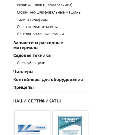
Резчики швов (швонарезчики)
ПОРШНЕВЫЕ БЛОКИ
Мозаично-шлифовальные машины
Тали и тельферы
ДЕТАЛИ ПОРШНЕВЫХ КОМПРЕССОРОВ
Осветительные мачты
Ленточнопильные станки
ДЕТАЛИ СПИРАЛЬНЫХ КОМПРЕССОРОВ
Запчасти и расходные
материалы
ДЕТАЛИ НАСОСНОЙ ЧАСТИ
Садовая техника
ДЕТАЛИ ПОГРУЖНЫХ НАСОСОВ
Снегоуборщики
Чиллеры
ШЛАНГИ ДЛЯ МОТОПОМП
Контейнеры для оборудования
Прицепы
ДЛЯ ВАКУУМНЫХ НАСОСОВ
НАШИ СЕРТИФИКАТЫ