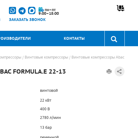
пн–пт
9:00–18:00
u
ЗАКАЗАТЬ ЗВОНОК
РОИЗВОДИТЕЛИ
КОНТАКТЫ
омпрессоры
Винтовые компрессоры
Винтовые компрессоры Abac
AC FORMULA.E 22-13
винтовой
22 кВт
400 В
2780 л/мин
13 бар
ременной