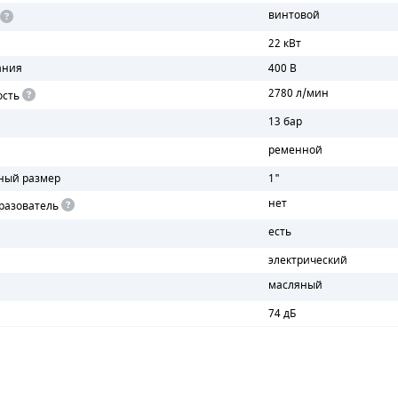
винтовой
22 кВт
ания
400 В
2780 л/мин
ость
13 бар
ременной
ный размер
1"
нет
разователь
есть
электрический
масляный
74 дБ