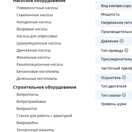
Насосное оборудование
Вид компрессора
Поверхностные насосы
СМЕННЫЕ ЭЛЕМЕНТЫ МАГИСТРАЛЬНЫХ ФИЛЬТРОВ
Мощность
Скважинные насосы
Колодезные насосы
Напряжение пит
ДЛЯ АДСОРБЦИОННЫХ ОСУШИТЕЛЕЙ
Вихревые насосы
Производительн
ЭЛЕКТРОДВИГАТЕЛИ
Насосы для опрессовки
Давление
Циркуляционные насосы
БЕНЗИНОВЫЕ ДВИГАТЕЛИ
Дренажные насосы
Тип привода
Фекальные насосы
Присоединитель
ДИЗЕЛЬНЫЕ ДВИГАТЕЛИ
Канализационные насосы
Частотный преоб
Бензиновые мотопомпы
ДЕТАЛИ ДВС
Осушитель
Дизельные мотопомпы
Тип двигателя
Строительное оборудование
ФИЛЬТРЫ ТОПЛИВНЫЕ
Виброплиты
Тип смазки
МОТОРНОЕ МАСЛО
Вибротрамбовки
Уровень шума
Виброкатки
РАДИАТОРЫ
Станки для работы с арматурой
Виброрейки
ПОДШИПНИКИ
Затирочные машины