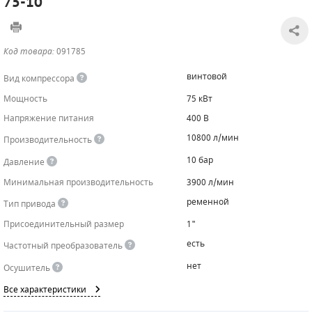
75-10
САДОВАЯ ТЕХНИКА
КАНАЛИЗАЦИОННЫЕ НАСОСЫ
ТАЛИ И ТЕЛЬФЕРЫ
КОНТРОЛЛЕРЫ (БЛОКИ УПРАВЛЕНИЯ)
Код товара:
091785
ЧИЛЛЕРЫ
БЕНЗИНОВЫЕ МОТОПОМПЫ
ОСВЕТИТЕЛЬНЫЕ МАЧТЫ
ПРЕДОХРАНИТЕЛЬНЫЕ КЛАПАНЫ
винтовой
Вид компрессора
КОНТЕЙНЕРЫ ДЛЯ ОБОРУДОВАНИЯ
ДИЗЕЛЬНЫЕ МОТОПОМПЫ
ЛЕНТОЧНОПИЛЬНЫЕ СТАНКИ
ВПУСКНЫЕ КЛАПАНЫ
Мощность
75 кВт
Напряжение питания
400 В
ОБРАТНЫЕ КЛАПАНЫ
10800 л/мин
Производительность
КЛАПАНЫ МИНИМАЛЬНОГО ДАВЛЕНИЯ
10 бар
Давление
Минимальная производительность
РЕЛЕ ДАВЛЕНИЯ ДЛЯ ДЛЯ КОМПРЕССОРОВ
3900 л/мин
ременной
Тип привода
ДАТЧИКИ
Присоединительный размер
1"
РУКАВА ВЫСОКОГО ДАВЛЕНИЯ (РВД)
есть
Частотный преобразователь
нет
Осушитель
ЗАПЧАСТИ ДЛЯ ВИНТОВЫХ КОМПРЕССОРОВ
Все характеристики
КОНДЕНСАТООТВОДЧИКИ