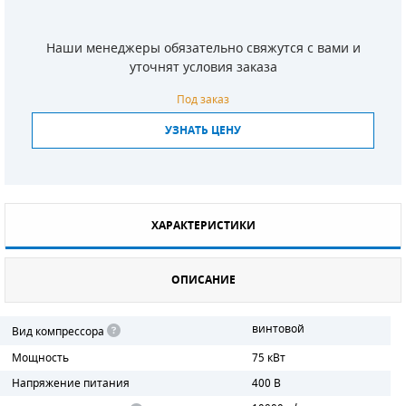
СМЕННЫЕ ЭЛЕМЕНТЫ МАГИСТРАЛЬНЫХ
ФИЛЬТРОВ
Наши менеджеры обязательно свяжутся с вами и
уточнят условия заказа
ДЛЯ АДСОРБЦИОННЫХ ОСУШИТЕЛЕЙ
Под заказ
ЭЛЕКТРОДВИГАТЕЛИ
УЗНАТЬ ЦЕНУ
БЕНЗИНОВЫЕ ДВИГАТЕЛИ
ДИЗЕЛЬНЫЕ ДВИГАТЕЛИ
ХАРАКТЕРИСТИКИ
ДЕТАЛИ ДВС
ОПИСАНИЕ
ФИЛЬТРЫ ТОПЛИВНЫЕ
МОТОРНОЕ МАСЛО
винтовой
Вид компрессора
Мощность
75 кВт
РАДИАТОРЫ
Напряжение питания
400 В
ПОДШИПНИКИ