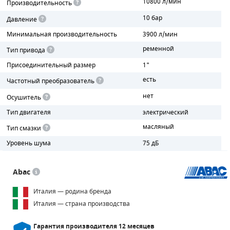
10800 л/мин
Производительность
10 бар
Давление
ПОРШНЕВЫЕ БЛОКИ
Минимальная производительность
3900 л/мин
ДЕТАЛИ ПОРШНЕВЫХ КОМПРЕССОРОВ
ременной
Тип привода
Присоединительный размер
1"
ДЕТАЛИ СПИРАЛЬНЫХ КОМПРЕССОРОВ
есть
Частотный преобразователь
ДЕТАЛИ НАСОСНОЙ ЧАСТИ
нет
Осушитель
ДЕТАЛИ ПОГРУЖНЫХ НАСОСОВ
Тип двигателя
электрический
масляный
Тип смазки
ШЛАНГИ ДЛЯ МОТОПОМП
Уровень шума
75 дБ
ДЛЯ ВАКУУМНЫХ НАСОСОВ
Abac
Италия — родина бренда
Италия — страна производства
Гарантия производителя
12 месяцев