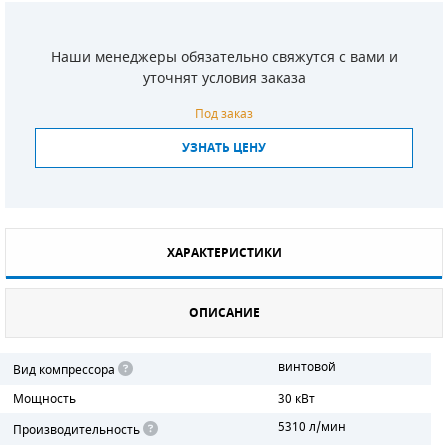
СМЕННЫЕ ЭЛЕМЕНТЫ МАГИСТРАЛЬНЫХ
ФИЛЬТРОВ
Наши менеджеры обязательно свяжутся с вами и
уточнят условия заказа
ДЛЯ АДСОРБЦИОННЫХ ОСУШИТЕЛЕЙ
Под заказ
ЭЛЕКТРОДВИГАТЕЛИ
УЗНАТЬ ЦЕНУ
БЕНЗИНОВЫЕ ДВИГАТЕЛИ
ДИЗЕЛЬНЫЕ ДВИГАТЕЛИ
ХАРАКТЕРИСТИКИ
ДЕТАЛИ ДВС
ФИЛЬТРЫ ТОПЛИВНЫЕ
ОПИСАНИЕ
МОТОРНОЕ МАСЛО
винтовой
Вид компрессора
Мощность
30 кВт
РАДИАТОРЫ
5310 л/мин
Производительность
ПОДШИПНИКИ