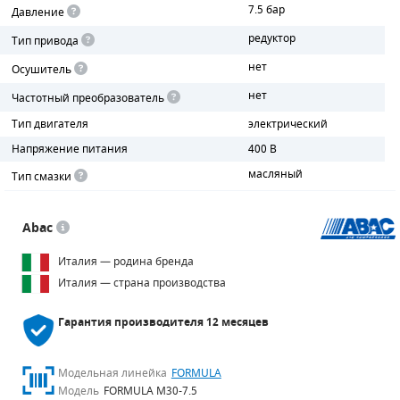
7.5 бар
Давление
ПОРШНЕВЫЕ БЛОКИ
редуктор
Тип привода
нет
Осушитель
ДЕТАЛИ ПОРШНЕВЫХ КОМПРЕССОРОВ
нет
Частотный преобразователь
ДЕТАЛИ СПИРАЛЬНЫХ КОМПРЕССОРОВ
Тип двигателя
электрический
Напряжение питания
400 В
ДЕТАЛИ НАСОСНОЙ ЧАСТИ
масляный
Тип смазки
ДЕТАЛИ ПОГРУЖНЫХ НАСОСОВ
Abac
ШЛАНГИ ДЛЯ МОТОПОМП
Италия — родина бренда
ДЛЯ ВАКУУМНЫХ НАСОСОВ
Италия — страна производства
Гарантия производителя
12 месяцев
Модельная линейка
FORMULA
Модель
FORMULA M30-7.5