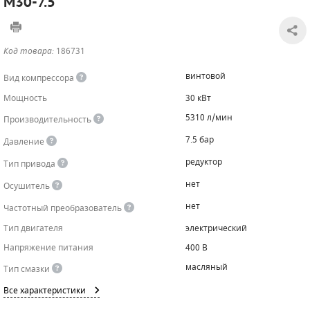
M30-7.5
САДОВАЯ ТЕХНИКА
КАНАЛИЗАЦИОННЫЕ НАСОСЫ
ТАЛИ И ТЕЛЬФЕРЫ
КОНТРОЛЛЕРЫ (БЛОКИ УПРАВЛЕНИЯ)
Код товара:
186731
ЧИЛЛЕРЫ
БЕНЗИНОВЫЕ МОТОПОМПЫ
ОСВЕТИТЕЛЬНЫЕ МАЧТЫ
ПРЕДОХРАНИТЕЛЬНЫЕ КЛАПАНЫ
винтовой
Вид компрессора
КОНТЕЙНЕРЫ ДЛЯ ОБОРУДОВАНИЯ
ДИЗЕЛЬНЫЕ МОТОПОМПЫ
ЛЕНТОЧНОПИЛЬНЫЕ СТАНКИ
ВПУСКНЫЕ КЛАПАНЫ
Мощность
30 кВт
5310 л/мин
Производительность
ОБРАТНЫЕ КЛАПАНЫ
7.5 бар
Давление
КЛАПАНЫ МИНИМАЛЬНОГО ДАВЛЕНИЯ
редуктор
Тип привода
РЕЛЕ ДАВЛЕНИЯ ДЛЯ ДЛЯ КОМПРЕССОРОВ
нет
Осушитель
нет
Частотный преобразователь
ДАТЧИКИ
Тип двигателя
электрический
РУКАВА ВЫСОКОГО ДАВЛЕНИЯ (РВД)
Напряжение питания
400 В
масляный
Тип смазки
ЗАПЧАСТИ ДЛЯ ВИНТОВЫХ КОМПРЕССОРОВ
Все характеристики
КОНДЕНСАТООТВОДЧИКИ