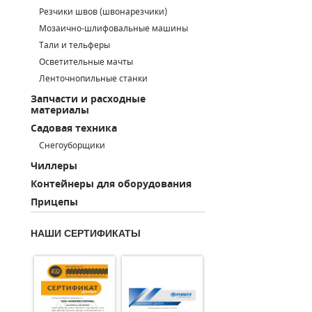
Резчики швов (швонарезчики)
ПОРШНЕВЫЕ БЛОКИ
Мозаично-шлифовальные машины
Тали и тельферы
ДЕТАЛИ ПОРШНЕВЫХ КОМПРЕССОРОВ
Осветительные мачты
Ленточнопильные станки
ДЕТАЛИ СПИРАЛЬНЫХ КОМПРЕССОРОВ
Запчасти и расходные
материалы
ДЕТАЛИ НАСОСНОЙ ЧАСТИ
Садовая техника
ДЕТАЛИ ПОГРУЖНЫХ НАСОСОВ
Снегоуборщики
Чиллеры
ШЛАНГИ ДЛЯ МОТОПОМП
Контейнеры для оборудования
Прицепы
ДЛЯ ВАКУУМНЫХ НАСОСОВ
НАШИ СЕРТИФИКАТЫ