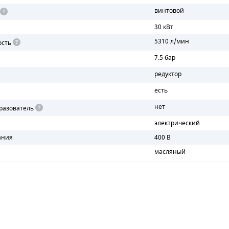
винтовой
30 кВт
5310 л/мин
ость
7.5 бар
редуктор
есть
нет
разователь
электрический
ания
400 В
масляный