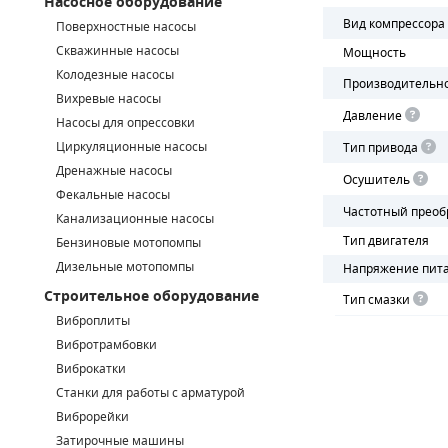
Насосное оборудование
Вид компрессора
Поверхностные насосы
СМЕННЫЕ ЭЛЕМЕНТЫ МАГИСТРАЛЬНЫХ ФИЛЬТРОВ
Скважинные насосы
Мощность
Колодезные насосы
ДЛЯ АДСОРБЦИОННЫХ ОСУШИТЕЛЕЙ
Производительн
Вихревые насосы
Давление
ЭЛЕКТРОДВИГАТЕЛИ
Насосы для опрессовки
Циркуляционные насосы
Тип привода
БЕНЗИНОВЫЕ ДВИГАТЕЛИ
Дренажные насосы
Осушитель
Фекальные насосы
ДИЗЕЛЬНЫЕ ДВИГАТЕЛИ
Частотный преоб
Канализационные насосы
Тип двигателя
Бензиновые мотопомпы
ДЕТАЛИ ДВС
Дизельные мотопомпы
Напряжение пит
Строительное оборудование
ФИЛЬТРЫ ТОПЛИВНЫЕ
Тип смазки
Виброплиты
МОТОРНОЕ МАСЛО
Вибротрамбовки
Виброкатки
РАДИАТОРЫ
Станки для работы с арматурой
Виброрейки
ПОДШИПНИКИ
Затирочные машины