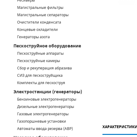
Ресиверы
Магистральные фильтры
САДОВАЯ ТЕХНИКА
КАНАЛИЗАЦИОННЫЕ НАСОСЫ
ТАЛИ И ТЕЛЬФЕРЫ
КОНТРОЛЛЕРЫ (БЛОКИ УПРАВЛЕНИЯ)
Магистральные сепараторы
Очистители конденсата
ЧИЛЛЕРЫ
БЕНЗИНОВЫЕ МОТОПОМПЫ
ОСВЕТИТЕЛЬНЫЕ МАЧТЫ
ПРЕДОХРАНИТЕЛЬНЫЕ КЛАПАНЫ
Концевые охладители
Генераторы азота
КОНТЕЙНЕРЫ ДЛЯ ОБОРУДОВАНИЯ
ДИЗЕЛЬНЫЕ МОТОПОМПЫ
ЛЕНТОЧНОПИЛЬНЫЕ СТАНКИ
ВПУСКНЫЕ КЛАПАНЫ
Пескоструйное оборудование
ОБРАТНЫЕ КЛАПАНЫ
Пескоструйные аппараты
Пескоструйные камеры
КЛАПАНЫ МИНИМАЛЬНОГО ДАВЛЕНИЯ
Сбор и рекуперация абразива
СИЗ для пескоструйщика
РЕЛЕ ДАВЛЕНИЯ ДЛЯ ДЛЯ КОМПРЕССОРОВ
Комплекты для пескоструя
Электростанции (генераторы)
ДАТЧИКИ
Бензиновые электрогенераторы
Chicago Pneumatic
Дизельные электрогенераторы
РУКАВА ВЫСОКОГО ДАВЛЕНИЯ (РВД)
Газовые электрогенераторы
ЗАПЧАСТИ ДЛЯ ВИНТОВЫХ КОМПРЕССОРОВ
Газопоршневые установки
ХАРАКТЕРИСТИК
Автоматы ввода резерва (АВР)
КОНДЕНСАТООТВОДЧИКИ