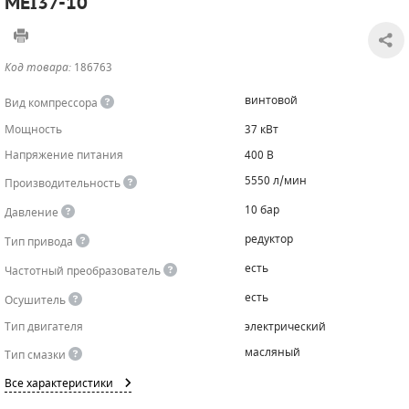
MEI37-10
САДОВАЯ ТЕХНИКА
КАНАЛИЗАЦИОННЫЕ НАСОСЫ
ТАЛИ И ТЕЛЬФЕРЫ
КОНТРОЛЛЕРЫ (БЛОКИ УПРАВЛЕНИЯ)
Код товара:
186763
ЧИЛЛЕРЫ
БЕНЗИНОВЫЕ МОТОПОМПЫ
ОСВЕТИТЕЛЬНЫЕ МАЧТЫ
ПРЕДОХРАНИТЕЛЬНЫЕ КЛАПАНЫ
винтовой
Вид компрессора
КОНТЕЙНЕРЫ ДЛЯ ОБОРУДОВАНИЯ
ДИЗЕЛЬНЫЕ МОТОПОМПЫ
ЛЕНТОЧНОПИЛЬНЫЕ СТАНКИ
ВПУСКНЫЕ КЛАПАНЫ
Мощность
37 кВт
Напряжение питания
400 В
ОБРАТНЫЕ КЛАПАНЫ
5550 л/мин
Производительность
КЛАПАНЫ МИНИМАЛЬНОГО ДАВЛЕНИЯ
10 бар
Давление
РЕЛЕ ДАВЛЕНИЯ ДЛЯ ДЛЯ КОМПРЕССОРОВ
редуктор
Тип привода
есть
Частотный преобразователь
ДАТЧИКИ
есть
Осушитель
РУКАВА ВЫСОКОГО ДАВЛЕНИЯ (РВД)
Тип двигателя
электрический
масляный
Тип смазки
ЗАПЧАСТИ ДЛЯ ВИНТОВЫХ КОМПРЕССОРОВ
Все характеристики
КОНДЕНСАТООТВОДЧИКИ