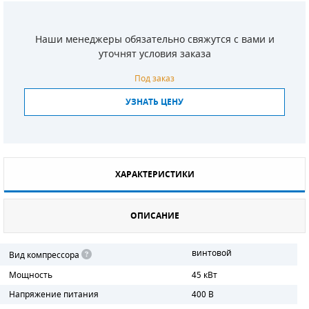
СМЕННЫЕ ЭЛЕМЕНТЫ МАГИСТРАЛЬНЫХ
ФИЛЬТРОВ
Наши менеджеры обязательно свяжутся с вами и
уточнят условия заказа
ДЛЯ АДСОРБЦИОННЫХ ОСУШИТЕЛЕЙ
Под заказ
ЭЛЕКТРОДВИГАТЕЛИ
УЗНАТЬ ЦЕНУ
БЕНЗИНОВЫЕ ДВИГАТЕЛИ
ДИЗЕЛЬНЫЕ ДВИГАТЕЛИ
ХАРАКТЕРИСТИКИ
ДЕТАЛИ ДВС
ФИЛЬТРЫ ТОПЛИВНЫЕ
ОПИСАНИЕ
МОТОРНОЕ МАСЛО
винтовой
Вид компрессора
Мощность
45 кВт
РАДИАТОРЫ
Напряжение питания
400 В
ПОДШИПНИКИ