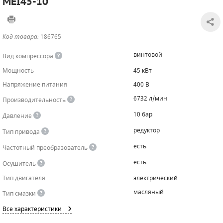
MEI45-10
САДОВАЯ ТЕХНИКА
КАНАЛИЗАЦИОННЫЕ НАСОСЫ
ТАЛИ И ТЕЛЬФЕРЫ
КОНТРОЛЛЕРЫ (БЛОКИ УПРАВЛЕНИЯ)
Код товара:
186765
ЧИЛЛЕРЫ
БЕНЗИНОВЫЕ МОТОПОМПЫ
ОСВЕТИТЕЛЬНЫЕ МАЧТЫ
ПРЕДОХРАНИТЕЛЬНЫЕ КЛАПАНЫ
винтовой
Вид компрессора
КОНТЕЙНЕРЫ ДЛЯ ОБОРУДОВАНИЯ
ДИЗЕЛЬНЫЕ МОТОПОМПЫ
ЛЕНТОЧНОПИЛЬНЫЕ СТАНКИ
ВПУСКНЫЕ КЛАПАНЫ
Мощность
45 кВт
Напряжение питания
400 В
ОБРАТНЫЕ КЛАПАНЫ
6732 л/мин
Производительность
КЛАПАНЫ МИНИМАЛЬНОГО ДАВЛЕНИЯ
10 бар
Давление
РЕЛЕ ДАВЛЕНИЯ ДЛЯ ДЛЯ КОМПРЕССОРОВ
редуктор
Тип привода
есть
Частотный преобразователь
ДАТЧИКИ
есть
Осушитель
РУКАВА ВЫСОКОГО ДАВЛЕНИЯ (РВД)
Тип двигателя
электрический
масляный
Тип смазки
ЗАПЧАСТИ ДЛЯ ВИНТОВЫХ КОМПРЕССОРОВ
Все характеристики
КОНДЕНСАТООТВОДЧИКИ