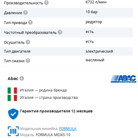
6732 л/мин
Производительность
10 бар
ПОРШНЕВЫЕ БЛОКИ
Давление
редуктор
Тип привода
ДЕТАЛИ ПОРШНЕВЫХ КОМПРЕССОРОВ
есть
Частотный преобразователь
ДЕТАЛИ СПИРАЛЬНЫХ КОМПРЕССОРОВ
есть
Осушитель
Тип двигателя
электрический
ДЕТАЛИ НАСОСНОЙ ЧАСТИ
масляный
Тип смазки
ДЕТАЛИ ПОГРУЖНЫХ НАСОСОВ
Abac
ШЛАНГИ ДЛЯ МОТОПОМП
Италия — родина бренда
ДЛЯ ВАКУУМНЫХ НАСОСОВ
Италия — страна производства
Гарантия производителя
12 месяцев
Модельная линейка
FORMULA
Модель
FORMULA MEI45-10