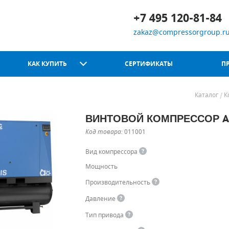
+7 495 120-81-84
zakaz@compressorgroup.r
КАК КУПИТЬ
СЕРТИФИКАТЫ
П
Каталог
К
ВИНТОВОЙ КОМПРЕССОР ABA
Chicago Pneumatic
Код товара:
011001
Вид компрессора
Мощность
Производительность
Давление
Тип привода