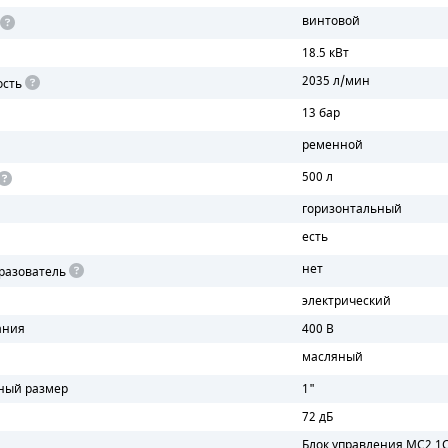
винтовой
18.5 кВт
2035 л/мин
ость
13 бар
ременной
500 л
горизонтальный
есть
нет
разователь
электрический
ания
400 В
масляный
ный размер
1"
72 дБ
Блок управления MC2 1