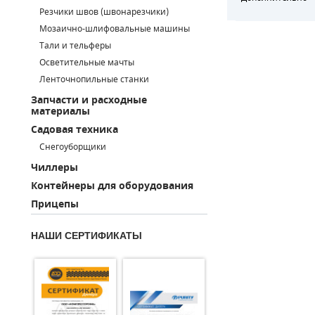
Резчики швов (швонарезчики)
ПОРШНЕВЫЕ БЛОКИ
Мозаично-шлифовальные машины
Тали и тельферы
ДЕТАЛИ ПОРШНЕВЫХ КОМПРЕССОРОВ
Осветительные мачты
Ленточнопильные станки
ДЕТАЛИ СПИРАЛЬНЫХ КОМПРЕССОРОВ
Запчасти и расходные
материалы
ДЕТАЛИ НАСОСНОЙ ЧАСТИ
Садовая техника
ДЕТАЛИ ПОГРУЖНЫХ НАСОСОВ
Снегоуборщики
Чиллеры
ШЛАНГИ ДЛЯ МОТОПОМП
Контейнеры для оборудования
Прицепы
ДЛЯ ВАКУУМНЫХ НАСОСОВ
НАШИ СЕРТИФИКАТЫ