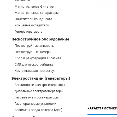
Ресиверы
Магистральные фильтры
САДОВАЯ ТЕХНИКА
КАНАЛИЗАЦИОННЫЕ НАСОСЫ
ТАЛИ И ТЕЛЬФЕРЫ
КОНТРОЛЛЕРЫ (БЛОКИ УПРАВЛЕНИЯ)
Магистральные сепараторы
Очистители конденсата
ЧИЛЛЕРЫ
БЕНЗИНОВЫЕ МОТОПОМПЫ
ОСВЕТИТЕЛЬНЫЕ МАЧТЫ
ПРЕДОХРАНИТЕЛЬНЫЕ КЛАПАНЫ
Концевые охладители
Генераторы азота
КОНТЕЙНЕРЫ ДЛЯ ОБОРУДОВАНИЯ
ДИЗЕЛЬНЫЕ МОТОПОМПЫ
ЛЕНТОЧНОПИЛЬНЫЕ СТАНКИ
ВПУСКНЫЕ КЛАПАНЫ
Пескоструйное оборудование
ОБРАТНЫЕ КЛАПАНЫ
Пескоструйные аппараты
Пескоструйные камеры
КЛАПАНЫ МИНИМАЛЬНОГО ДАВЛЕНИЯ
Сбор и рекуперация абразива
СИЗ для пескоструйщика
РЕЛЕ ДАВЛЕНИЯ ДЛЯ ДЛЯ КОМПРЕССОРОВ
Комплекты для пескоструя
Электростанции (генераторы)
ДАТЧИКИ
Бензиновые электрогенераторы
Chicago Pneumatic
Дизельные электрогенераторы
РУКАВА ВЫСОКОГО ДАВЛЕНИЯ (РВД)
Газовые электрогенераторы
ЗАПЧАСТИ ДЛЯ ВИНТОВЫХ КОМПРЕССОРОВ
Газопоршневые установки
ХАРАКТЕРИСТИК
Автоматы ввода резерва (АВР)
КОНДЕНСАТООТВОДЧИКИ