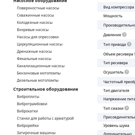
Насосное оборудование
Вид компрессора
Поверхностные насосы
СМЕННЫЕ ЭЛЕМЕНТЫ МАГИСТРАЛЬНЫХ ФИЛЬТРОВ
Скважинные насосы
Мощность
Колодезные насосы
ДЛЯ АДСОРБЦИОННЫХ ОСУШИТЕЛЕЙ
Производительн
Вихревые насосы
Давление
ЭЛЕКТРОДВИГАТЕЛИ
Насосы для опрессовки
Циркуляционные насосы
Тип привода
БЕНЗИНОВЫЕ ДВИГАТЕЛИ
Дренажные насосы
Объем ресивера
Фекальные насосы
Тип ресивера
ДИЗЕЛЬНЫЕ ДВИГАТЕЛИ
Канализационные насосы
Осушитель
Бензиновые мотопомпы
ДЕТАЛИ ДВС
Дизельные мотопомпы
Частотный преоб
Строительное оборудование
ФИЛЬТРЫ ТОПЛИВНЫЕ
Тип двигателя
Виброплиты
Напряжение пит
МОТОРНОЕ МАСЛО
Вибротрамбовки
Тип смазки
Виброкатки
РАДИАТОРЫ
Присоединитель
Станки для работы с арматурой
Виброрейки
Уровень шума
ПОДШИПНИКИ
Затирочные машины
Дополнительно